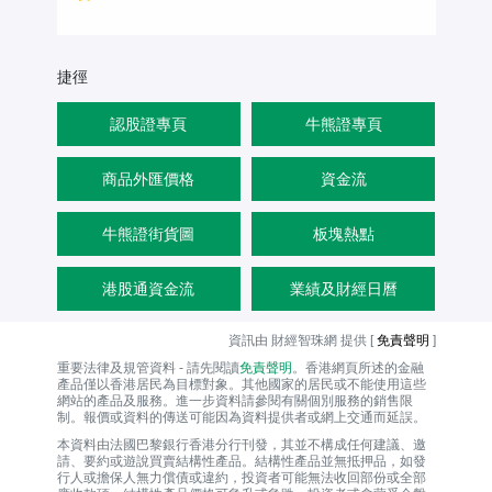
捷徑
認股證專頁
牛熊證專頁
商品外匯價格
資金流
牛熊證街貨圖
板塊熱點
港股通資金流
業績及財經日曆
資訊由 財經智珠網 提供 [
免責聲明
]
重要法律及規管資料 - 請先閱讀
免責聲明
。香港網頁所述的金融
產品僅以香港居民為目標對象。其他國家的居民或不能使用這些
網站的產品及服務。進一步資料請參閱有關個別服務的銷售限
制。報價或資料的傳送可能因為資料提供者或網上交通而延誤。
本資料由法國巴黎銀行香港分行刊發，其並不構成任何建議、邀
請、要約或遊說買賣結構性產品。結構性產品並無抵押品，如發
行人或擔保人無力償債或違約，投資者可能無法收回部份或全部