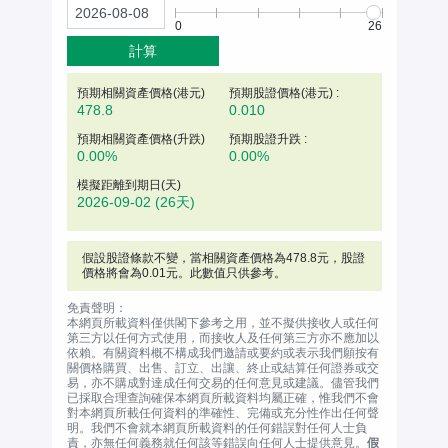
0
26
計算
預期相關資產價格(
港元
)
預期股證價格(港元) :
478.8
0.010
預期相關資產價格(升跌)
預期股證升跌 :
0.00%
0.00%
模擬距離到期日(天)
2026-09-02
(26天)
假設股證條款不變，當相關資產價格為
478.8
元
，股證
價格將會為0.01元。此數值只供參考。
免責聲明：
本網頁所載資料僅供閣下參考之用，並不擬供接收人或任何
第三方以任何方式使用，而接收人及任何第三方亦不應加以
依賴。有關資料概不構成我們邀請或要約或表示我們願按有
關價格購買、出售、訂立、出讓、終止或結算任何證券或交
易，亦不購成對達成任何交易的任何意見或建議。儘管我們
已採取合理查詢確保本網頁所載資料均屬正確，惟我們不會
對本網頁所載任何資料的準確性、完備或充分性作出任何聲
明。我們不會就本網頁所載資料的任何錯誤對任何人士負
責，亦無任何義務就任何該等錯誤向任何人士提供意見。
假