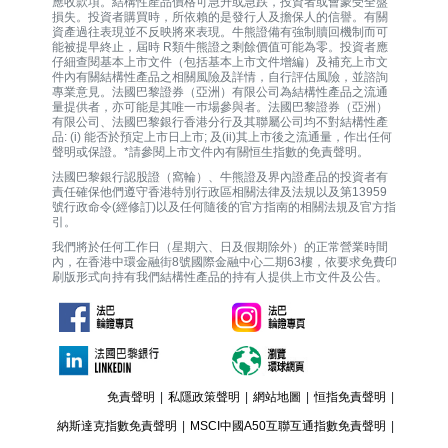
應收款項。結構性產品價格可急升或急跌，投資者或會蒙受全盤
損失。投資者購買時，所依賴的是發行人及擔保人的信譽。有關
資產過往表現並不反映將來表現。牛熊證備有強制贖回機制而可
能被提早終止，屆時 R類牛熊證之剩餘價值可能為零。投資者應
仔細查閱基本上市文件（包括基本上市文件增編）及補充上市文
件內有關結構性產品之相關風險及詳情，自行評估風險，並諮詢
專業意見。法國巴黎證券（亞洲）有限公司為結構性產品之流通
量提供者，亦可能是其唯一巿場參與者。法國巴黎證券（亞洲）
有限公司、法國巴黎銀行香港分行及其聯屬公司均不對結構性產
品: (i) 能否於預定上市日上市; 及(ii)其上市後之流通量，作出任何
聲明或保證。*請參閱上市文件內有關恒生指數的免責聲明。
法國巴黎銀行認股證（窩輪）、牛熊證及界內證產品的投資者有
責任確保他們遵守香港特別行政區相關法律及法規以及第13959
號行政命令(經修訂)以及任何隨後的官方指南的相關法規及官方指
引。
我們將於任何工作日（星期六、日及假期除外）的正常營業時間
內，在香港中環金融街8號國際金融中心二期63樓，依要求免費印
刷版形式向持有我們結構性產品的持有人提供上市文件及公告。
免責聲明
|
私隱政策聲明
|
網站地圖
|
恒指免責聲明
|
納斯達克指數免責聲明
|
MSCI中國A50互聯互通指數免責聲明
|