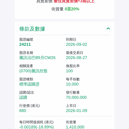
買賣差價
最佳買賣差價+3格以上
街貨量
0至20%
條款及數據
股證編號
到期日
24211
2026-09-02
股證名稱
最後交易日
騰訊法巴B9月CW26
2026-08-27
相關資產
換股比率
(0700)騰訊控股
100
股證種類
每手份數
標準認購證
10,000
認購/認沽
發行數量
認購
70,000,000
行使價 (港元)
上市日
880
2026-01-09
每日時間值損耗 (港元)
街貨量
-0.00189(-18.89%)
1,410,000