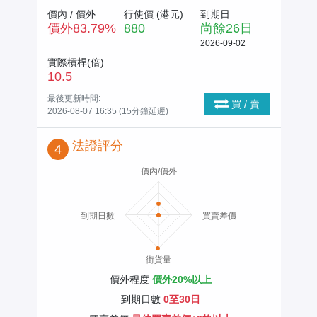
價內 / 價外
行使價 (
港元
)
到期日
價外
83.79
%
880
尚餘
26
日
2026-09-02
實際槓桿(倍)
10.5
最後更新時間:
買 / 賣
2026-08-07 16:35 (15分鐘延遲)
法證評分
4
價內/價外
到期日數
買賣差價
街貨量
價外程度
價外20%以上
到期日數
0至30日