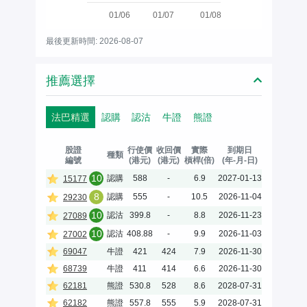
01/06
01/07
01/08
最後更新時間: 2026-08-07
推薦選擇
法巴精選
認購
認沽
牛證
熊證
股證
行使價
收回價
實際
到期日
種類
編號
(港元)
(港元)
槓桿(倍)
(年-月-日)
10
認購
588
-
6.9
2027-01-13
15177
8
認購
555
-
10.5
2026-11-04
29230
10
認沽
399.8
-
8.8
2026-11-23
27089
10
認沽
408.88
-
9.9
2026-11-03
27002
69047
牛證
421
424
7.9
2026-11-30
68739
牛證
411
414
6.6
2026-11-30
62181
熊證
530.8
528
8.6
2028-07-31
62182
熊證
557.8
555
5.9
2028-07-31