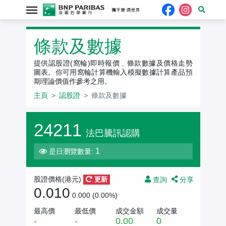
認股證
條款及數據
提供認股證(窩輪)即時報價﹑條款數據及價格走勢
圖表。你可用窩輪計算機輸入模擬數據計算產品預
期理論價值作參考之用。
主頁
認股證
條款及數據
24211
法巴騰訊認購
1
是日瀏覽數量:
查詢
分享
股證價格(
港元
)
更新
0.010
0.000 (0.00%)
最高價
最低價
成交金額
成交量
-
-
0.00
0