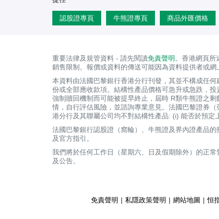
認股證專頁
牛熊證專頁
商品外匯價格
重要法律及規管資料 - 請先閱讀
免責聲明
。香港網頁所
銷售限制。報價或資料的傳送可能因為資料提供者或網
本資料由法國巴黎銀行香港分行刊發，其並不構成任何
份或全部應收款項。結構性產品價格可急升或急跌，投
強制贖回機制而可能被提早終止，屆時 R類牛熊證之
情，自行評估風險，並諮詢專業意見。法國巴黎證券（
港分行及其聯屬公司均不對結構性產品: (i) 能否於預
法國巴黎銀行認股證（窩輪）、牛熊證及界內證產品的投
及官方指引。
我們將於任何工作日（星期六、日及假期除外）的正常
及公告。
免責聲明
|
私隱政策聲明
|
網站地圖
|
恒