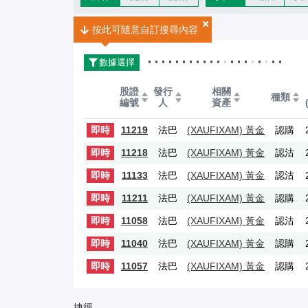
商品外匯認股證搜尋搜尋結
共
7
個搜尋結果
按此可隨意自訂搜尋內容
數據選擇
股證
發行
相關
種類
編號
人
資產
11219
法巴
(XAUFIXAM)
黃金
認購
即時
11218
法巴
(XAUFIXAM)
黃金
認沽
即時
11133
法巴
(XAUFIXAM)
黃金
認沽
即時
11211
法巴
(XAUFIXAM)
黃金
認購
即時
11058
法巴
(XAUFIXAM)
黃金
認沽
即時
11040
法巴
(XAUFIXAM)
黃金
認購
即時
11057
法巴
(XAUFIXAM)
黃金
認購
即時
捷徑