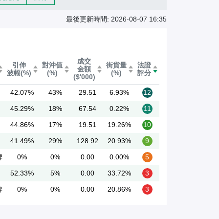
熊
證
最後更新時間: 2026-08-07 16:35
/
股
成交
證
引伸
對沖值
街貨量
法證
金額
波幅(%)
(%)
(%)
評分
($'000)
42.07%
43%
29.51
6.93%
12
45.29%
18%
67.54
0.22%
11
44.86%
17%
19.51
19.26%
10
41.49%
29%
128.92
20.93%
9
牌
0%
0%
0.00
0.00%
5
52.33%
5%
0.00
33.72%
3
牌
0%
0%
0.00
20.86%
3