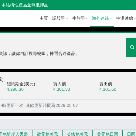
本結構性產品並無抵押品
主頁
認股證
牛熊證
海外連線
中港連線
資訊，讓你自訂搜尋範圍，揀選合適產品。
)
紐約期金(美元)
買入價
賣出價
4,296.30
4,301.30
4,301.60
更新一次, 其餘更新時間為2026-08-07
元兌離岸人民幣
歐元兌美元
英鎊兌美元
美元兌日圓
日圓