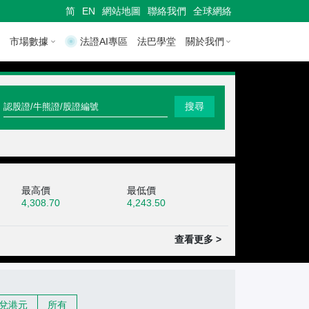
简
EN
網站地圖
聯絡我們
全球網絡
市場數據
法證AI專區
法巴學堂
關於我們
快
搜尋
速
搜
尋
最高價
最低價
認
4,308.70
4,243.50
股
證
查看更多 >
/
牛
兌港元
所有