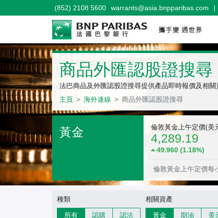
(852) 2108 5600
warrants@asia.bnpparibas.com
|
商品外匯認股證搜尋
法巴商品及外匯認股證搜尋提供產品即時報價及相關
主頁
海外連線
商品外匯認股證搜尋
相關資產報價
倫敦黃金上午定價(美元
黃金
4,289.19
49.960 (1.18%)
倫敦黃金上午定價每小時
認股證搜尋條件
種類
相關資產
所有
認購
認沽
黃金
期油
美