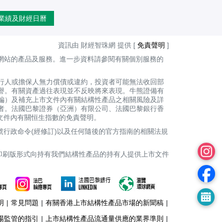
業績及財經日曆
資訊由 財經智珠網 提供 [
免責聲明
]
網站的產品及服務。進一步資料請參閱有關個別服務的
行人或擔保人無力償債或違約，投資者可能無法收回部
譽。有關資產過往表現並不反映將來表現。牛熊證備有
編）及補充上市文件內有關結構性產品之相關風險及詳
者。法國巴黎證券（亞洲）有限公司、法國巴黎銀行香
上市文件內有關恒生指數的免責聲明。
號行政命令(經修訂)以及任何隨後的官方指南的相關法規
印刷版形式向持有我們結構性產品的持有人提供上市文件
明
|
常見問題
|
有關香港上市結構性產品市場的新聞稿
|
場監管的指引
|
上市結構性產品流通量供應的業界準則
|