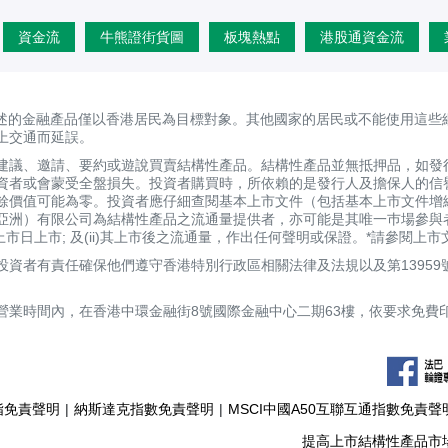
資金流
牛熊證街貨圖
板塊熱點
港股通資金流
述的金融產品僅以香港居民為目標對象。其他國家的居民或不能使用這些
上交通而延誤。
建議、邀請、要約或遊說買賣結構性產品。結構性產品並無抵押品，如發
資者或會蒙受全盤損失。投資者購買時，所依賴的是發行人及擔保人的信
剩餘價值可能為零。投資者應仔細查閱基本上市文件（包括基本上市文件增
亞洲）有限公司為結構性產品之流通量提供者，亦可能是其唯一巿場參與
定上市日上市; 及(ii)其上市後之流通量，作出任何聲明或保證。*請參閱
資者有責任確保他們遵守香港特別行政區相關法律及法規以及第13959
營業時間內，在香港中環金融街8號國際金融中心二期63樓，依要求免費
指免責聲明
|
納斯達克指數免責聲明
|
MSCI中國A50互聯互通指數免責聲
提高上市結構性產品市