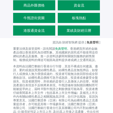
商品外匯價格
資金流
牛熊證街貨圖
板塊熱點
港股通資金流
業績及財經日曆
資訊由 財經智珠網 提供 [
免責聲明
]
重要法律及規管資料 - 請先閱讀
免責聲明
。香港網頁所述的金融
產品僅以香港居民為目標對象。其他國家的居民或不能使用這些
網站的產品及服務。進一步資料請參閱有關個別服務的銷售限
制。報價或資料的傳送可能因為資料提供者或網上交通而延誤。
本資料由法國巴黎銀行香港分行刊發，其並不構成任何建議、邀
請、要約或遊說買賣結構性產品。結構性產品並無抵押品，如發
行人或擔保人無力償債或違約，投資者可能無法收回部份或全部
應收款項。結構性產品價格可急升或急跌，投資者或會蒙受全盤
損失。投資者購買時，所依賴的是發行人及擔保人的信譽。有關
資產過往表現並不反映將來表現。牛熊證備有強制贖回機制而可
能被提早終止，屆時 R類牛熊證之剩餘價值可能為零。投資者應
仔細查閱基本上市文件（包括基本上市文件增編）及補充上市文
件內有關結構性產品之相關風險及詳情，自行評估風險，並諮詢
專業意見。法國巴黎證券（亞洲）有限公司為結構性產品之流通
量提供者，亦可能是其唯一巿場參與者。法國巴黎證券（亞洲）
有限公司、法國巴黎銀行香港分行及其聯屬公司均不對結構性產
品: (i) 能否於預定上市日上市; 及(ii)其上市後之流通量，作出任何