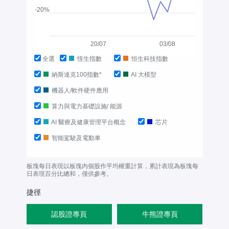
-20%
20/07
03/08
全選
恆生指數
恒生科技指數
納斯達克100指數*
AI 大模型
機器人/軟件硬件應用
算力與電力基礎設施/ 能源
AI 醫療及健康管理平台概念
芯片
智能駕駛及電動車
板塊每日表現以板塊內個股作平均權重計算，累計表現為板塊每
日表現百分比總和，僅供參考。
捷徑
認股證專頁
牛熊證專頁