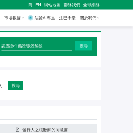
简
EN
網站地圖
聯絡我們
全球網絡
市場數據
法證AI專區
法巴學堂
關於我們
快
搜尋
速
搜
尋
認
搜尋
人
股
證
/
牛
發行人之核數師的同意書