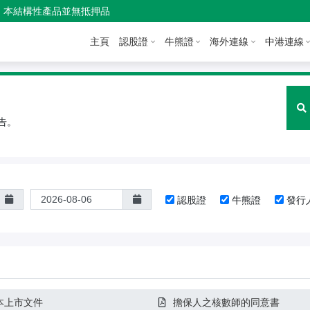
本結構性產品並無抵押品
主頁
認股證
牛熊證
海外連線
中港連線
告。
認股證
牛熊證
發行
本上市文件
擔保人之核數師的同意書