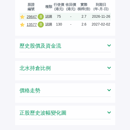
股證
行使價
收回價
實際
到期日
種類
編號
(港元)
(港元)
槓桿(倍)
(年-月-日)
8
認購
75
-
2.7
2026-11-26
29647
8
認購
130
-
2.6
2027-02-02
13577
歷史股價及資金流
北水持倉比例
價格走勢
正股歷史波幅變化圖