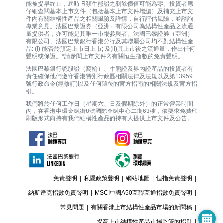
能被提早終止，屆時 R類牛熊證之剩餘價值可能為零。投資者應
仔細查閱基本上市文件（包括基本上市文件增編）及補充上市文
件內有關結構性產品之相關風險及詳情，自行評估風險，並諮詢
專業意見。法國巴黎證券（亞洲）有限公司為結構性產品之流通
量提供者，亦可能是其唯一巿場參與者。法國巴黎證券（亞洲）
有限公司、法國巴黎銀行香港分行及其聯屬公司均不對結構性產
品: (i) 能否於預定上市日上市; 及(ii)其上市後之流通量，作出任何
聲明或保證。*請參閱上市文件內有關恒生指數的免責聲明。
法國巴黎銀行認股證（窩輪）、牛熊證及界內證產品的投資者有
責任確保他們遵守香港特別行政區相關法律及法規以及第13959
號行政命令(經修訂)以及任何隨後的官方指南的相關法規及官方指
引。
我們將於任何工作日（星期六、日及假期除外）的正常營業時間
內，在香港中環金融街8號國際金融中心二期63樓，依要求免費印
刷版形式向持有我們結構性產品的持有人提供上市文件及公告。
免責聲明
|
私隱政策聲明
|
網站地圖
|
恒指免責聲明
|
納斯達克指數免責聲明
|
MSCI中國A50互聯互通指數免責聲明
|
常見問題
|
有關香港上市結構性產品市場的新聞稿
|
提高上市結構性產品市場監管的指引
|