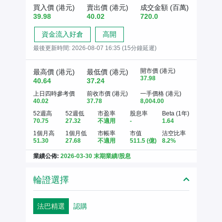
買入價 (港元)
賣出價 (港元)
成交金額 (百萬)
39.98
40.02
720.0
資金流入好倉
高開
最後更新時間:
2026-08-07 16:35 (15分鐘延遲)
開市價 (港元)
最高價 (港元)
最低價 (港元)
37.98
40.64
37.24
上日四時參考價
前收市價 (港元)
一手價格 (港元)
40.02
37.78
8,004.00
52週高
52週低
市盈率
股息率
Beta (1年)
70.75
27.32
不適用
-
1.64
1個月高
1個月低
市帳率
市值
沽空比率
51.30
27.68
不適用
511.5
(億)
8.2%
業績公佈:
2026-03-30 末期業績/股息
輪證選擇
法巴精選
認購