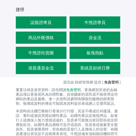
捷徑
認股證專頁
牛熊證專頁
商品外匯價格
資金流
牛熊證街貨圖
板塊熱點
港股通資金流
業績及財經日曆
資訊由 財經智珠網 提供 [
免責聲明
]
重要法律及規管資料 - 請先閱讀
免責聲明
。香港網頁所述的金融
產品僅以香港居民為目標對象。其他國家的居民或不能使用這些
網站的產品及服務。進一步資料請參閱有關個別服務的銷售限
制。報價或資料的傳送可能因為資料提供者或網上交通而延誤。
本資料由法國巴黎銀行香港分行刊發，其並不構成任何建議、邀
請、要約或遊說買賣結構性產品。結構性產品並無抵押品，如發
行人或擔保人無力償債或違約，投資者可能無法收回部份或全部
應收款項。結構性產品價格可急升或急跌，投資者或會蒙受全盤
損失。投資者購買時，所依賴的是發行人及擔保人的信譽。有關
資產過往表現並不反映將來表現。牛熊證備有強制贖回機制而可