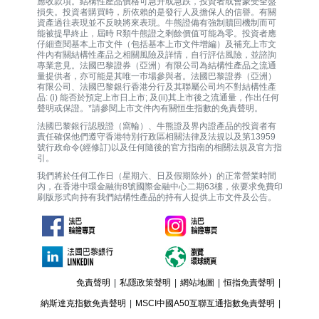
應收款項。結構性產品價格可急升或急跌，投資者或會蒙受全盤
損失。投資者購買時，所依賴的是發行人及擔保人的信譽。有關
資產過往表現並不反映將來表現。牛熊證備有強制贖回機制而可
能被提早終止，屆時 R類牛熊證之剩餘價值可能為零。投資者應
仔細查閱基本上市文件（包括基本上市文件增編）及補充上市文
件內有關結構性產品之相關風險及詳情，自行評估風險，並諮詢
專業意見。法國巴黎證券（亞洲）有限公司為結構性產品之流通
量提供者，亦可能是其唯一巿場參與者。法國巴黎證券（亞洲）
有限公司、法國巴黎銀行香港分行及其聯屬公司均不對結構性產
品: (i) 能否於預定上市日上市; 及(ii)其上市後之流通量，作出任何
聲明或保證。*請參閱上市文件內有關恒生指數的免責聲明。
法國巴黎銀行認股證（窩輪）、牛熊證及界內證產品的投資者有
責任確保他們遵守香港特別行政區相關法律及法規以及第13959
號行政命令(經修訂)以及任何隨後的官方指南的相關法規及官方指
引。
我們將於任何工作日（星期六、日及假期除外）的正常營業時間
內，在香港中環金融街8號國際金融中心二期63樓，依要求免費印
刷版形式向持有我們結構性產品的持有人提供上市文件及公告。
免責聲明
|
私隱政策聲明
|
網站地圖
|
恒指免責聲明
|
納斯達克指數免責聲明
|
MSCI中國A50互聯互通指數免責聲明
|