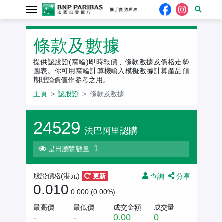
認股證
條款及數據
提供認股證(窩輪)即時報價﹑條款數據及價格走勢
圖表。你可用窩輪計算機輸入模擬數據計算產品預
期理論價值作參考之用。
主頁
認股證
條款及數據
24529
法巴阿里認購
1
是日瀏覽數量:
查詢
分享
股證價格(
港元
)
更新
0.010
0.000 (0.00%)
最高價
最低價
成交金額
成交量
-
-
0.00
0