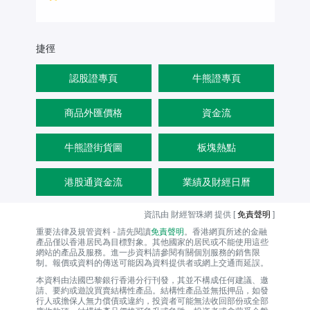
捷徑
認股證專頁
牛熊證專頁
商品外匯價格
資金流
牛熊證街貨圖
板塊熱點
港股通資金流
業績及財經日曆
資訊由 財經智珠網 提供 [
免責聲明
]
重要法律及規管資料 - 請先閱讀
免責聲明
。香港網頁所述的金融
產品僅以香港居民為目標對象。其他國家的居民或不能使用這些
網站的產品及服務。進一步資料請參閱有關個別服務的銷售限
制。報價或資料的傳送可能因為資料提供者或網上交通而延誤。
本資料由法國巴黎銀行香港分行刊發，其並不構成任何建議、邀
請、要約或遊說買賣結構性產品。結構性產品並無抵押品，如發
行人或擔保人無力償債或違約，投資者可能無法收回部份或全部