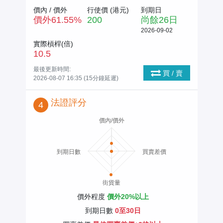
價內 / 價外
行使價 (
港元
)
到期日
價外
61.55
%
200
尚餘
26
日
2026-09-02
實際槓桿(倍)
10.5
最後更新時間:
買 / 賣
2026-08-07 16:35 (15分鐘延遲)
法證評分
4
價內/價外
到期日數
買賣差價
街貨量
價外程度
價外20%以上
到期日數
0至30日