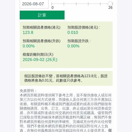
0
26
計算
預期相關資產價格(
港元
)
預期股證價格(港元) :
123.8
0.010
預期相關資產價格(升跌)
預期股證升跌 :
0.00%
0.00%
模擬距離到期日(天)
2026-09-02
(26天)
假設股證條款不變，當相關資產價格為
123.8
元
，股證
價格將會為0.01元。此數值只供參考。
免責聲明：
本網頁所載資料僅供閣下參考之用，並不擬供接收人或任何
第三方以任何方式使用，而接收人及任何第三方亦不應加以
依賴。有關資料概不構成我們邀請或要約或表示我們願按有
關價格購買、出售、訂立、出讓、終止或結算任何證券或交
易，亦不購成對達成任何交易的任何意見或建議。儘管我們
已採取合理查詢確保本網頁所載資料均屬正確，惟我們不會
對本網頁所載任何資料的準確性、完備或充分性作出任何聲
明。我們不會就本網頁所載資料的任何錯誤對任何人士負
責，亦無任何義務就任何該等錯誤向任何人士提供意見。
假