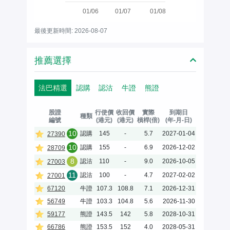
01/06
01/07
01/08
最後更新時間: 2026-08-07
推薦選擇
法巴精選
認購
認沽
牛證
熊證
股證
行使價
收回價
實際
到期日
種類
編號
(港元)
(港元)
槓桿(倍)
(年-月-日)
10
認購
145
-
5.7
2027-01-04
27390
10
認購
155
-
6.9
2026-12-02
28709
8
認沽
110
-
9.0
2026-10-05
27003
11
認沽
100
-
4.7
2027-02-02
27001
67120
牛證
107.3
108.8
7.1
2026-12-31
56749
牛證
103.3
104.8
5.6
2026-11-30
59177
熊證
143.5
142
5.8
2028-10-31
66786
熊證
153.5
152
4.0
2028-05-31