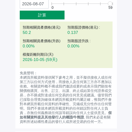
0
59
計算
預期相關資產價格(
港元
)
預期股證價格(港元) :
50.2
0.137
預期相關資產價格(升跌)
預期股證升跌 :
0.00%
0.00%
模擬距離到期日(天)
2026-10-05
(59天)
免責聲明：
本網頁所載資料僅供閣下參考之用，並不擬供接收人或任何
第三方以任何方式使用，而接收人及任何第三方亦不應加以
依賴。有關資料概不構成我們邀請或要約或表示我們願按有
關價格購買、出售、訂立、出讓、終止或結算任何證券或交
易，亦不購成對達成任何交易的任何意見或建議。儘管我們
已採取合理查詢確保本網頁所載資料均屬正確，惟我們不會
對本網頁所載任何資料的準確性、完備或充分性作出任何聲
明。我們不會就本網頁所載資料的任何錯誤對任何人士負
責，亦無任何義務就任何該等錯誤向任何人士提供意見。
假
如有關資料提及其他發行人的權證∕牛熊證
, 我們未必是有關
資料所述結構性產品的發行人或所述交易的任何一方。