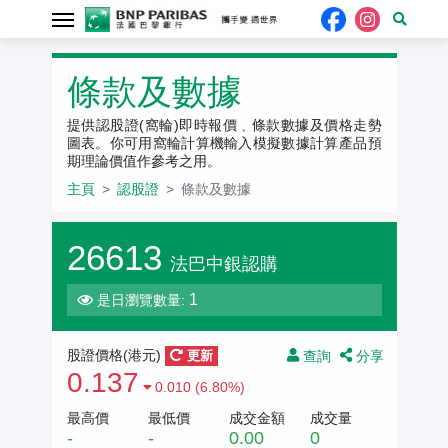
認股證
條款及數據
提供認股證(窩輪)即時報價﹑條款數據及價格走勢
圖表。你可用窩輪計算機輸入模擬數據計算產品預
期理論價值作參考之用。
主頁
認股證
條款及數據
26613
法巴中銀認購
1
是日瀏覽數量:
查詢
分享
股證價格(
港元
)
更新
0.137
0.010 (6.80%)
最高價
最低價
成交金額
成交量
-
-
0.00
0