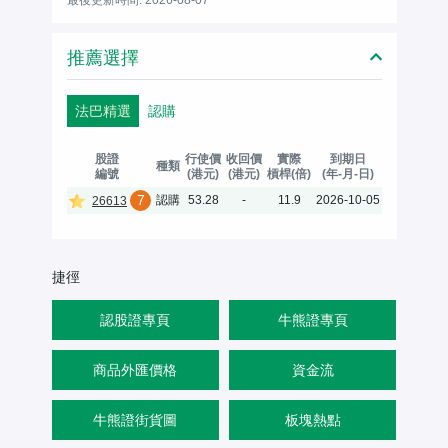
推薦選擇
法巴精選
認購
股證
行使價
收回價
實際
到期日
種類
編號
(港元)
(港元)
槓桿(倍)
(年-月-日)
7
認購
53.28
-
11.9
2026-10-05
26613
捷徑
認股證專頁
牛熊證專頁
商品外匯價格
資金流
牛熊證街貨圖
板塊熱點