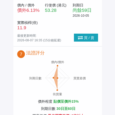
價內 / 價外
行使價 (
港元
)
到期日
價外
6.13
%
53.28
尚餘
59
日
2026-10-05
實際槓桿(倍)
11.9
最後更新時間:
買 / 賣
2026-08-07 16:35 (15分鐘延遲)
法證評分
7
價內/價外
到期日數
買賣差價
街貨量
價外程度
貼價至價外15%
到期日數
30日至60日