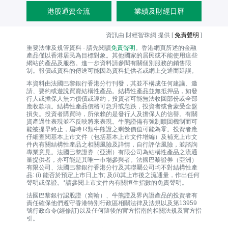
港股通資金流
業績及財經日曆
資訊由 財經智珠網 提供 [
免責聲明
]
重要法律及規管資料 - 請先閱讀
免責聲明
。香港網頁所述的金融
產品僅以香港居民為目標對象。其他國家的居民或不能使用這些
網站的產品及服務。進一步資料請參閱有關個別服務的銷售限
制。報價或資料的傳送可能因為資料提供者或網上交通而延誤。
本資料由法國巴黎銀行香港分行刊發，其並不構成任何建議、邀
請、要約或遊說買賣結構性產品。結構性產品並無抵押品，如發
行人或擔保人無力償債或違約，投資者可能無法收回部份或全部
應收款項。結構性產品價格可急升或急跌，投資者或會蒙受全盤
損失。投資者購買時，所依賴的是發行人及擔保人的信譽。有關
資產過往表現並不反映將來表現。牛熊證備有強制贖回機制而可
能被提早終止，屆時 R類牛熊證之剩餘價值可能為零。投資者應
仔細查閱基本上市文件（包括基本上市文件增編）及補充上市文
件內有關結構性產品之相關風險及詳情，自行評估風險，並諮詢
專業意見。法國巴黎證券（亞洲）有限公司為結構性產品之流通
量提供者，亦可能是其唯一巿場參與者。法國巴黎證券（亞洲）
有限公司、法國巴黎銀行香港分行及其聯屬公司均不對結構性產
品: (i) 能否於預定上市日上市; 及(ii)其上市後之流通量，作出任何
聲明或保證。*請參閱上市文件內有關恒生指數的免責聲明。
法國巴黎銀行認股證（窩輪）、牛熊證及界內證產品的投資者有
責任確保他們遵守香港特別行政區相關法律及法規以及第13959
號行政命令(經修訂)以及任何隨後的官方指南的相關法規及官方指
引。