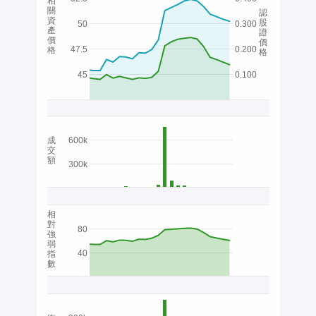
相
關
認
資
股
50
0.300
產
證
價
價
47.5
0.200
格
格
45
0.100
成
600k
交
額
300k
相
對
80
強
弱
40
指
數