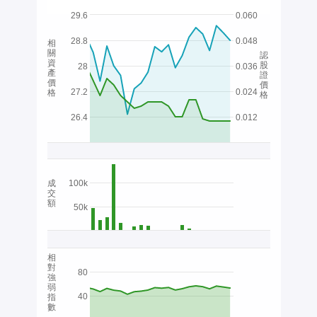
29.6
0.060
28.8
0.048
相
關
認
資
股
28
0.036
產
證
價
價
27.2
0.024
格
格
26.4
0.012
成
100k
交
額
50k
相
對
80
強
弱
40
指
數