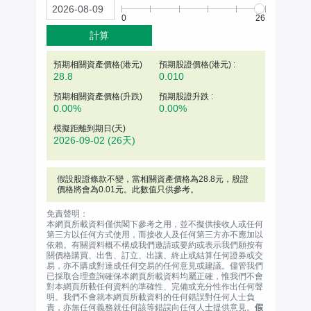
0
26
計算
預期相關資產價格(
港元
)
預期股證價格(港元) :
28.8
0.010
預期相關資產價格(升跌)
預期股證升跌 :
0.00%
0.00%
模擬距離到期日(天)
2026-09-02
(26天)
假設股證條款不變，當相關資產價格為
28.8
元
，股證
價格將會為0.01元。此數值只供參考。
免責聲明：
本網頁所載資料僅供閣下參考之用，並不擬供接收人或任何
第三方以任何方式使用，而接收人及任何第三方亦不應加以
依賴。有關資料概不構成我們邀請或要約或表示我們願按有
關價格購買、出售、訂立、出讓、終止或結算任何證券或交
易，亦不購成對達成任何交易的任何意見或建議。儘管我們
已採取合理查詢確保本網頁所載資料均屬正確，惟我們不會
對本網頁所載任何資料的準確性、完備或充分性作出任何聲
明。我們不會就本網頁所載資料的任何錯誤對任何人士負
責，亦無任何義務就任何該等錯誤向任何人士提供意見。
假