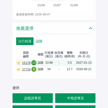
01/06
01/07
01/08
最後更新時間: 2026-08-07
推薦選擇
法巴精選
認購
股證
行使價
收回價
實際
到期日
種類
編號
(港元)
(港元)
槓桿(倍)
(年-月-日)
10
認購
33.88
-
5.5
2027-01-13
15178
9
認購
34
-
12.7
2026-09-21
27734
捷徑
認股證專頁
牛熊證專頁