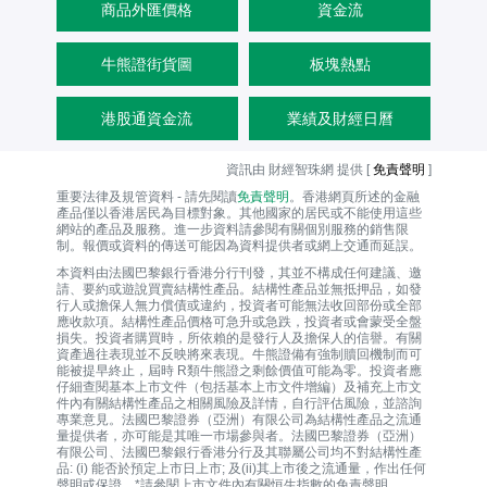
商品外匯價格
資金流
牛熊證街貨圖
板塊熱點
港股通資金流
業績及財經日曆
資訊由 財經智珠網 提供 [
免責聲明
]
重要法律及規管資料 - 請先閱讀
免責聲明
。香港網頁所述的金融
產品僅以香港居民為目標對象。其他國家的居民或不能使用這些
網站的產品及服務。進一步資料請參閱有關個別服務的銷售限
制。報價或資料的傳送可能因為資料提供者或網上交通而延誤。
本資料由法國巴黎銀行香港分行刊發，其並不構成任何建議、邀
請、要約或遊說買賣結構性產品。結構性產品並無抵押品，如發
行人或擔保人無力償債或違約，投資者可能無法收回部份或全部
應收款項。結構性產品價格可急升或急跌，投資者或會蒙受全盤
損失。投資者購買時，所依賴的是發行人及擔保人的信譽。有關
資產過往表現並不反映將來表現。牛熊證備有強制贖回機制而可
能被提早終止，屆時 R類牛熊證之剩餘價值可能為零。投資者應
仔細查閱基本上市文件（包括基本上市文件增編）及補充上市文
件內有關結構性產品之相關風險及詳情，自行評估風險，並諮詢
專業意見。法國巴黎證券（亞洲）有限公司為結構性產品之流通
量提供者，亦可能是其唯一巿場參與者。法國巴黎證券（亞洲）
有限公司、法國巴黎銀行香港分行及其聯屬公司均不對結構性產
品: (i) 能否於預定上市日上市; 及(ii)其上市後之流通量，作出任何
聲明或保證。*請參閱上市文件內有關恒生指數的免責聲明。