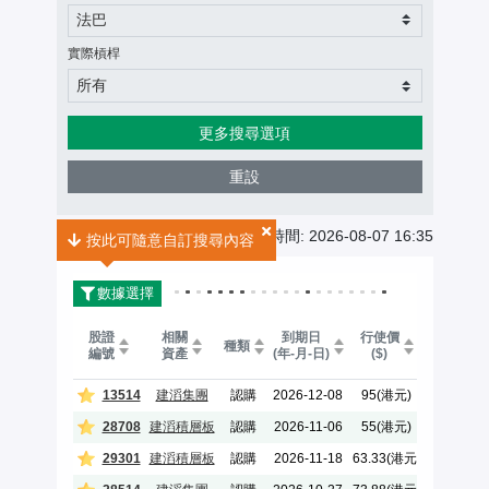
法巴
實際槓桿
所有
更多搜尋選項
重設
認股證搜尋結果
共
4
個搜尋結果
最後更新時間: 2026-08-07 16:35
按此可隨意自訂搜尋內容
數據選擇
實際
股證
相關
到期日
行使價
種類
槓桿
編號
資產
(年-月-日)
($)
(倍)
13514
建滔集團
認購
2026-12-08
95(港元)
3.0
28708
建滔積層板
認購
2026-11-06
55(港元)
3.3
29301
建滔積層板
認購
2026-11-18
63.33(港元)
3.5