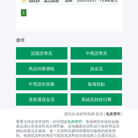
28514
建滔集團
認購
2026-10-27
73.88(港元)
3.6
1
捷徑
認股證專頁
牛熊證專頁
商品外匯價格
資金流
牛熊證街貨圖
板塊熱點
港股通資金流
業績及財經日曆
資訊由 財經智珠網 提供 [
免責聲明
]
重要法律及規管資料 - 請先閱讀
免責聲明
。香港網頁所述的金融
產品僅以香港居民為目標對象。其他國家的居民或不能使用這些
網站的產品及服務。進一步資料請參閱有關個別服務的銷售限
制。報價或資料的傳送可能因為資料提供者或網上交通而延誤。