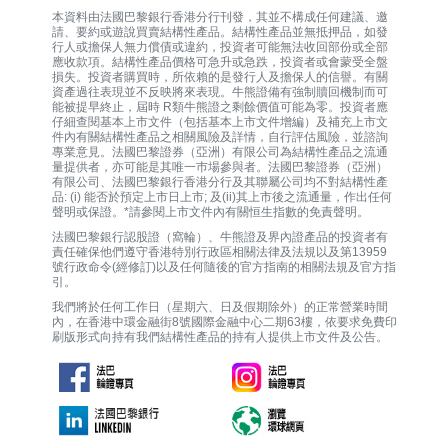
本資料由法國巴黎銀行香港分行刊發，其並不構成任何建議、邀
請、要約或遊說買賣結構性產品。結構性產品並無抵押品，如發
行人或擔保人無力償債或違約，投資者可能無法收回部份或全部
應收款項。結構性產品價格可急升或急跌，投資者或會蒙受全盤
損失。投資者購買時，所依賴的是發行人及擔保人的信譽。有關
資產過往表現並不反映將來表現。牛熊證備有強制贖回機制而可
能被提早終止，屆時 R類牛熊證之剩餘價值可能為零。投資者應
仔細查閱基本上市文件（包括基本上市文件增編）及補充上市文
件內有關結構性產品之相關風險及詳情，自行評估風險，並諮詢
專業意見。法國巴黎證券（亞洲）有限公司為結構性產品之流通
量提供者，亦可能是其唯一巿場參與者。法國巴黎證券（亞洲）
有限公司、法國巴黎銀行香港分行及其聯屬公司均不對結構性產
品: (i) 能否於預定上市日上市; 及(ii)其上市後之流通量，作出任何
聲明或保證。*請參閱上市文件內有關恒生指數的免責聲明。
法國巴黎銀行認股證（窩輪）、牛熊證及界內證產品的投資者有
責任確保他們遵守香港特別行政區相關法律及法規以及第13959
號行政命令(經修訂)以及任何隨後的官方指南的相關法規及官方指
引。
我們將於任何工作日（星期六、日及假期除外）的正常營業時間
內，在香港中環金融街8號國際金融中心二期63樓，依要求免費印
刷版形式向持有我們結構性產品的持有人提供上市文件及公告。