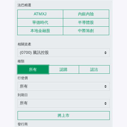
認股證搜尋條件
法巴精選
ATMXJ
內銀內險
寧德時代
半導體股
本地金融股
中際旭創
相關資產
(0700) 騰訊控股
種類
所有
認購
認沽
行使價
所有
到期日
所有
將上市
發行商