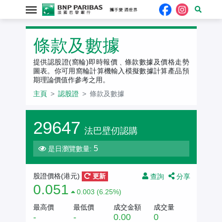
認股證
條款及數據
提供認股證(窩輪)即時報價﹑條款數據及價格走勢
圖表。你可用窩輪計算機輸入模擬數據計算產品預
期理論價值作參考之用。
主頁
認股證
條款及數據
29647
法巴壁仞認購
5
是日瀏覽數量:
查詢
分享
股證價格(
港元
)
更新
0.051
0.003 (6.25%)
最高價
最低價
成交金額
成交量
-
-
0.00
0