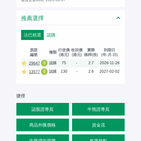
推薦選擇
法巴精選
認購
股證
行使價
收回價
實際
到期日
種類
編號
(港元)
(港元)
槓桿(倍)
(年-月-日)
8
認購
75
-
2.7
2026-11-26
29647
8
認購
130
-
2.6
2027-02-02
13577
捷徑
認股證專頁
牛熊證專頁
商品外匯價格
資金流
牛熊證街貨圖
板塊熱點