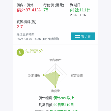
價內 / 價外
行使價 (
港元
)
到期日
價外
87.41
%
75
尚餘
111
日
2026-11-26
實際槓桿(倍)
2.7
最後更新時間:
買 / 賣
2026-08-07 16:35 (15分鐘延遲)
法證評分
8
價內/價外
到期日數
買賣差價
街貨量
價外程度
價外20%以上
到期日數
90日至210日