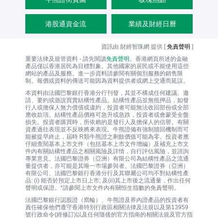
港股通資金流
業績及財經日曆
資訊由 財經智珠網 提供 [
免責聲明
]
重要法律及規管資料 - 請先閱讀
免責聲明
。香港網頁所述的金融
產品僅以香港居民為目標對象。其他國家的居民或不能使用這些
網站的產品及服務。進一步資料請參閱有關個別服務的銷售限
制。報價或資料的傳送可能因為資料提供者或網上交通而延誤。
本資料由法國巴黎銀行香港分行刊發，其並不構成任何建議、邀
請、要約或遊說買賣結構性產品。結構性產品並無抵押品，如發
行人或擔保人無力償債或違約，投資者可能無法收回部份或全部
應收款項。結構性產品價格可急升或急跌，投資者或會蒙受全盤
損失。投資者購買時，所依賴的是發行人及擔保人的信譽。有關
資產過往表現並不反映將來表現。牛熊證備有強制贖回機制而可
能被提早終止，屆時 R類牛熊證之剩餘價值可能為零。投資者應
仔細查閱基本上市文件（包括基本上市文件增編）及補充上市文
件內有關結構性產品之相關風險及詳情，自行評估風險，並諮詢
專業意見。法國巴黎證券（亞洲）有限公司為結構性產品之流通
量提供者，亦可能是其唯一巿場參與者。法國巴黎證券（亞洲）
有限公司、法國巴黎銀行香港分行及其聯屬公司均不對結構性產
品: (i) 能否於預定上市日上市; 及(ii)其上市後之流通量，作出任何
聲明或保證。*請參閱上市文件內有關恒生指數的免責聲明。
法國巴黎銀行認股證（窩輪）、牛熊證及界內證產品的投資者有
責任確保他們遵守香港特別行政區相關法律及法規以及第13959
號行政命令(經修訂)以及任何隨後的官方指南的相關法規及官方指