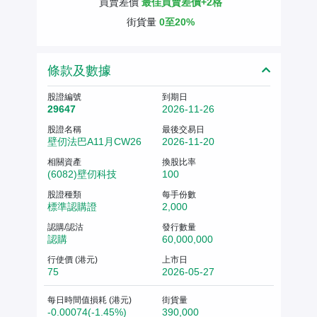
買賣差價
最佳買賣差價+2格
街貨量
0至20%
條款及數據
股證編號
到期日
29647
2026-11-26
股證名稱
最後交易日
壁仞法巴A11月CW26
2026-11-20
相關資產
換股比率
(6082)壁仞科技
100
股證種類
每手份數
標準認購證
2,000
認購/認沽
發行數量
認購
60,000,000
行使價 (港元)
上市日
75
2026-05-27
每日時間值損耗 (港元)
街貨量
-0.00074(-1.45%)
390,000