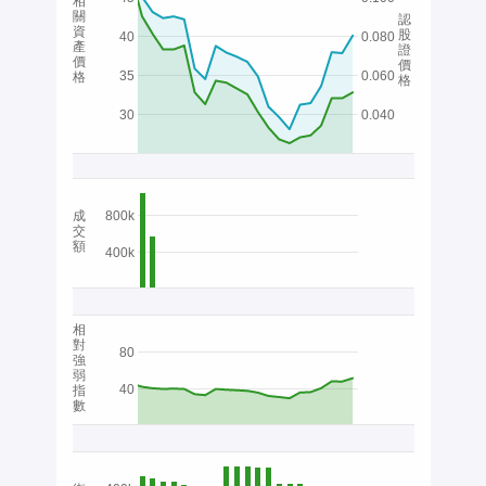
相
關
認
資
股
40
0.080
產
證
價
價
35
0.060
格
格
30
0.040
成
800k
交
額
400k
相
對
80
強
弱
40
指
數