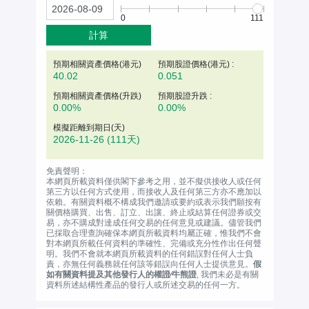
0
111
計算
預期相關資產價格(
港元
)
預期股證價格(港元) :
40.02
0.051
預期相關資產價格(升跌)
預期股證升跌 :
0.00%
0.00%
模擬距離到期日(天)
2026-11-26
(111天)
免責聲明：
本網頁所載資料僅供閣下參考之用，並不擬供接收人或任何
第三方以任何方式使用，而接收人及任何第三方亦不應加以
依賴。有關資料概不構成我們邀請或要約或表示我們願按有
關價格購買、出售、訂立、出讓、終止或結算任何證券或交
易，亦不購成對達成任何交易的任何意見或建議。儘管我們
已採取合理查詢確保本網頁所載資料均屬正確，惟我們不會
對本網頁所載任何資料的準確性、完備或充分性作出任何聲
明。我們不會就本網頁所載資料的任何錯誤對任何人士負
責，亦無任何義務就任何該等錯誤向任何人士提供意見。
假
如有關資料提及其他發行人的權證∕牛熊證
, 我們未必是有關
資料所述結構性產品的發行人或所述交易的任何一方。