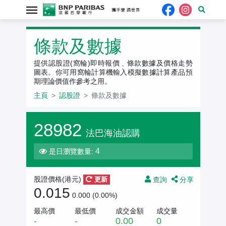
認股證
條款及數據
提供認股證(窩輪)即時報價﹑條款數據及價格走勢
圖表。你可用窩輪計算機輸入模擬數據計算產品預
期理論價值作參考之用。
主頁
認股證
條款及數據
28982
法巴海油認購
4
是日瀏覽數量:
查詢
分享
股證價格(
港元
)
更新
0.015
0.000 (0.00%)
最高價
最低價
成交金額
成交量
-
-
0.00
0