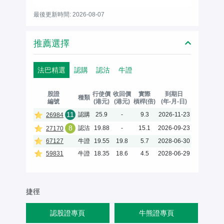
最後更新時間: 2026-08-07
推薦選擇
法巴精選
認購
認沽
牛證
股證
行使價
收回價
實際
到期日
種類
編號
(港元)
(港元)
槓桿(倍)
(年-月-日)
11
認購
25.9
-
9.3
2026-11-23
26984
8
認沽
19.88
-
15.1
2026-09-23
27170
67127
牛證
19.55
19.8
5.7
2028-06-30
59831
牛證
18.35
18.6
4.5
2028-06-29
捷徑
認股證專頁
牛熊證專頁