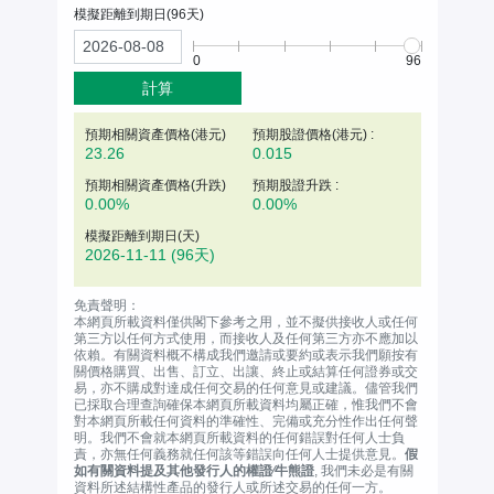
模擬距離到期日(
96
天)
0
96
計算
預期相關資產價格(
港元
)
預期股證價格(港元) :
23.26
0.015
預期相關資產價格(升跌)
預期股證升跌 :
0.00%
0.00%
模擬距離到期日(天)
2026-11-11
(96天)
免責聲明：
本網頁所載資料僅供閣下參考之用，並不擬供接收人或任何
第三方以任何方式使用，而接收人及任何第三方亦不應加以
依賴。有關資料概不構成我們邀請或要約或表示我們願按有
關價格購買、出售、訂立、出讓、終止或結算任何證券或交
易，亦不購成對達成任何交易的任何意見或建議。儘管我們
已採取合理查詢確保本網頁所載資料均屬正確，惟我們不會
對本網頁所載任何資料的準確性、完備或充分性作出任何聲
明。我們不會就本網頁所載資料的任何錯誤對任何人士負
責，亦無任何義務就任何該等錯誤向任何人士提供意見。
假
如有關資料提及其他發行人的權證∕牛熊證
, 我們未必是有關
資料所述結構性產品的發行人或所述交易的任何一方。