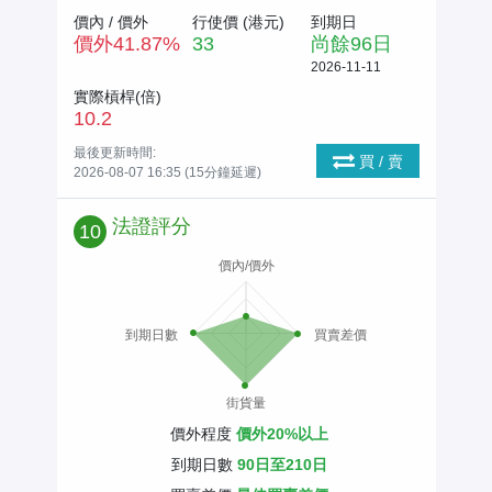
價內 / 價外
行使價 (
港元
)
到期日
價外
41.87
%
33
尚餘
96
日
2026-11-11
實際槓桿(倍)
10.2
最後更新時間:
買 / 賣
2026-08-07 16:35 (15分鐘延遲)
法證評分
10
價內/價外
到期日數
買賣差價
街貨量
價外程度
價外20%以上
到期日數
90日至210日