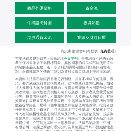
商品外匯價格
資金流
牛熊證街貨圖
板塊熱點
港股通資金流
業績及財經日曆
資訊由 財經智珠網 提供 [
免責聲明
]
重要法律及規管資料 - 請先閱讀
免責聲明
。香港網頁所述的金融
產品僅以香港居民為目標對象。其他國家的居民或不能使用這些
網站的產品及服務。進一步資料請參閱有關個別服務的銷售限
制。報價或資料的傳送可能因為資料提供者或網上交通而延誤。
本資料由法國巴黎銀行香港分行刊發，其並不構成任何建議、邀
請、要約或遊說買賣結構性產品。結構性產品並無抵押品，如發
行人或擔保人無力償債或違約，投資者可能無法收回部份或全部
應收款項。結構性產品價格可急升或急跌，投資者或會蒙受全盤
損失。投資者購買時，所依賴的是發行人及擔保人的信譽。有關
資產過往表現並不反映將來表現。牛熊證備有強制贖回機制而可
能被提早終止，屆時 R類牛熊證之剩餘價值可能為零。投資者應
仔細查閱基本上市文件（包括基本上市文件增編）及補充上市文
件內有關結構性產品之相關風險及詳情，自行評估風險，並諮詢
專業意見。法國巴黎證券（亞洲）有限公司為結構性產品之流通
量提供者，亦可能是其唯一巿場參與者。法國巴黎證券（亞洲）
有限公司、法國巴黎銀行香港分行及其聯屬公司均不對結構性產