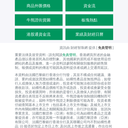
商品外匯價格
資金流
牛熊證街貨圖
板塊熱點
港股通資金流
業績及財經日曆
資訊由 財經智珠網 提供 [
免責聲明
]
重要法律及規管資料 - 請先閱讀
免責聲明
。香港網頁所述的金融
產品僅以香港居民為目標對象。其他國家的居民或不能使用這些
網站的產品及服務。進一步資料請參閱有關個別服務的銷售限
制。報價或資料的傳送可能因為資料提供者或網上交通而延誤。
本資料由法國巴黎銀行香港分行刊發，其並不構成任何建議、邀
請、要約或遊說買賣結構性產品。結構性產品並無抵押品，如發
行人或擔保人無力償債或違約，投資者可能無法收回部份或全部
應收款項。結構性產品價格可急升或急跌，投資者或會蒙受全盤
損失。投資者購買時，所依賴的是發行人及擔保人的信譽。有關
資產過往表現並不反映將來表現。牛熊證備有強制贖回機制而可
能被提早終止，屆時 R類牛熊證之剩餘價值可能為零。投資者應
仔細查閱基本上市文件（包括基本上市文件增編）及補充上市文
件內有關結構性產品之相關風險及詳情，自行評估風險，並諮詢
專業意見。法國巴黎證券（亞洲）有限公司為結構性產品之流通
量提供者，亦可能是其唯一巿場參與者。法國巴黎證券（亞洲）
有限公司、法國巴黎銀行香港分行及其聯屬公司均不對結構性產
品: (i) 能否於預定上市日上市; 及(ii)其上市後之流通量，作出任何