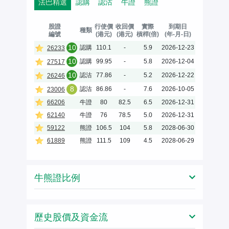
法巴精選
認購
認沽
牛證
熊證
股證
行使價
收回價
實際
到期日
種類
編號
(港元)
(港元)
槓桿(倍)
(年-月-日)
10
認購
110.1
-
5.9
2026-12-23
26233
10
認購
99.95
-
5.8
2026-12-04
27517
10
認沽
77.86
-
5.2
2026-12-22
26246
8
認沽
86.86
-
7.6
2026-10-05
23006
66206
牛證
80
82.5
6.5
2026-12-31
62140
牛證
76
78.5
5.0
2026-12-31
59122
熊證
106.5
104
5.8
2028-06-30
61889
熊證
111.5
109
4.5
2028-06-29
牛熊證比例
歷史股價及資金流