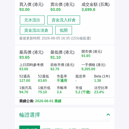
買入價 (港元)
賣出價 (港元)
成交金額 (百萬)
93.00
93.05
3,699.8
北水流出
資金流入好倉
資金流出淡倉
低開
最後更新時間:
2026-08-05 16:35 (15分鐘延遲)
開市價 (港元)
最高價 (港元)
最低價 (港元)
91.65
93.65
91.10
上日四時參考價
前收市價 (港元)
一手價格 (港元)
93.00
92.70
9,305.00
52週高
52週低
市盈率
股息率
Beta (1年)
127.00
63.65
不適用
-
1.38
1個月高
1個月低
市帳率
市值
沽空比率
94.70
75.10
3.4
5.2
(千億)
23.4%
業績公佈:
2026-06-01 業績
輪證選擇