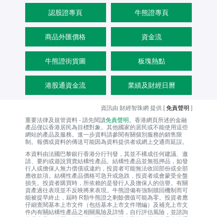
認股證專頁
牛熊證專頁
商品外匯價格
資金流
牛熊證街貨圖
板塊熱點
港股通資金流
業績及財經日曆
資訊由 財經智珠網 提供 [
免責聲明
]
重要法律及規管資料 - 請先閱讀
免責聲明
。香港網頁所述的金融
產品僅以香港居民為目標對象。其他國家的居民或不能使用這些
網站的產品及服務。進一步資料請參閱有關個別服務的銷售限
制。報價或資料的傳送可能因為資料提供者或網上交通而延誤。
本資料由法國巴黎銀行香港分行刊發，其並不構成任何建議、邀
請、要約或遊說買賣結構性產品。結構性產品並無抵押品，如發
行人或擔保人無力償債或違約，投資者可能無法收回部份或全部
應收款項。結構性產品價格可急升或急跌，投資者或會蒙受全盤
損失。投資者購買時，所依賴的是發行人及擔保人的信譽。有關
資產過往表現並不反映將來表現。牛熊證備有強制贖回機制而可
能被提早終止，屆時 R類牛熊證之剩餘價值可能為零。投資者應
仔細查閱基本上市文件（包括基本上市文件增編）及補充上市文
件內有關結構性產品之相關風險及詳情，自行評估風險，並諮詢