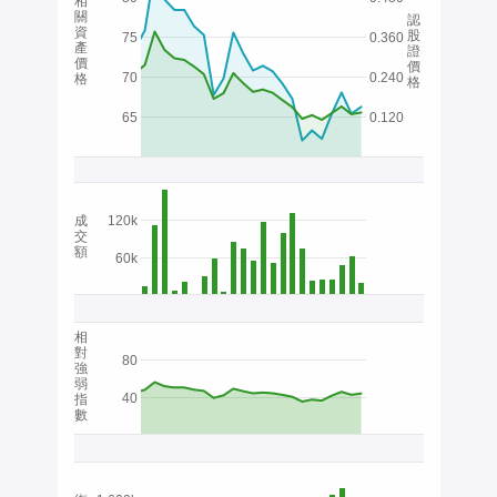
相
關
認
資
股
75
0.360
產
證
價
價
70
0.240
格
格
65
0.120
成
120k
交
額
60k
相
對
80
強
弱
40
指
數