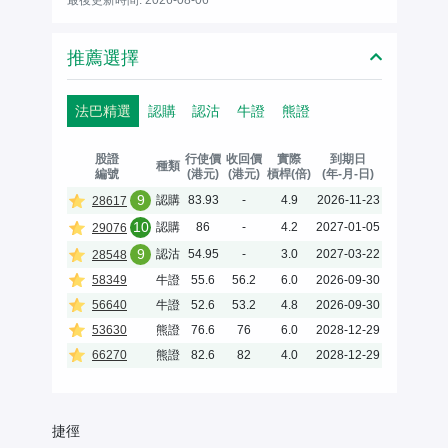
推薦選擇
法巴精選
認購
認沽
牛證
熊證
股證
行使價
收回價
實際
到期日
種類
編號
(港元)
(港元)
槓桿(倍)
(年-月-日)
9
認購
83.93
-
4.9
2026-11-23
28617
10
認購
86
-
4.2
2027-01-05
29076
9
認沽
54.95
-
3.0
2027-03-22
28548
58349
牛證
55.6
56.2
6.0
2026-09-30
56640
牛證
52.6
53.2
4.8
2026-09-30
53630
熊證
76.6
76
6.0
2028-12-29
66270
熊證
82.6
82
4.0
2028-12-29
捷徑