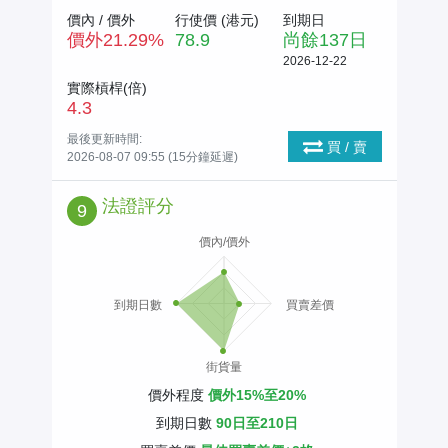
價內 / 價外
行使價 (
港元
)
到期日
價外
21.29
%
78.9
尚餘
137
日
2026-12-22
實際槓桿(倍)
4.3
最後更新時間:
買 / 賣
2026-08-07 09:55 (15分鐘延遲)
法證評分
9
價內/價外
到期日數
買賣差價
街貨量
價外程度
價外15%至20%
到期日數
90日至210日