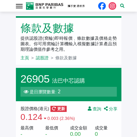
認股證
條款及數據
提供認股證(窩輪)即時報價﹑條款數據及價格走勢
圖表。你可用窩輪計算機輸入模擬數據計算產品預
期理論價值作參考之用。
主頁
認股證
條款及數據
26905
法巴中芯認購
2
是日瀏覽數量:
查詢
分享
股證價格(
港元
)
更新
0.124
0.003 (2.36%)
最高價
最低價
成交金額
成交量
-
-
0.00
0