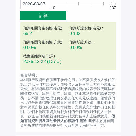
0
137
計算
預期相關資產價格(
港元
)
預期股證價格(港元) :
66.2
0.132
預期相關資產價格(升跌)
預期股證升跌 :
0.00%
0.00%
模擬距離到期日(天)
2026-12-22
(137天)
免責聲明：
本網頁所載資料僅供閣下參考之用，並不擬供接收人或任何
第三方以任何方式使用，而接收人及任何第三方亦不應加以
依賴。有關資料概不構成我們邀請或要約或表示我們願按有
關價格購買、出售、訂立、出讓、終止或結算任何證券或交
易，亦不購成對達成任何交易的任何意見或建議。儘管我們
已採取合理查詢確保本網頁所載資料均屬正確，惟我們不會
對本網頁所載任何資料的準確性、完備或充分性作出任何聲
明。我們不會就本網頁所載資料的任何錯誤對任何人士負
責，亦無任何義務就任何該等錯誤向任何人士提供意見。
假
如有關資料提及其他發行人的權證∕牛熊證
, 我們未必是有關
資料所述結構性產品的發行人或所述交易的任何一方。