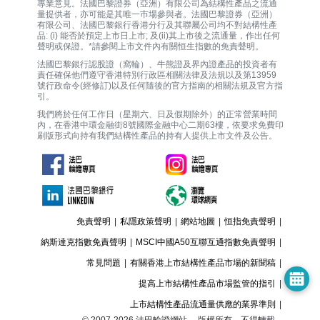
專業意見。法國巴黎證券（亞洲）有限公司為結構性產品之流通
量提供者，亦可能是其唯一巿場參與者。法國巴黎證券（亞洲）
有限公司、法國巴黎銀行香港分行及其聯屬公司均不對結構性產
品: (i) 能否於預定上市日上市; 及(ii)其上市後之流通量，作出任何
聲明或保證。*請參閱上市文件內有關恒生指數的免責聲明。
法國巴黎銀行認股證（窩輪）、牛熊證及界內證產品的投資者有
責任確保他們遵守香港特別行政區相關法律及法規以及第13959
號行政命令(經修訂)以及任何隨後的官方指南的相關法規及官方指
引。
我們將於任何工作日（星期六、日及假期除外）的正常營業時間
內，在香港中環金融街8號國際金融中心二期63樓，依要求免費印
刷版形式向持有我們結構性產品的持有人提供上市文件及公告。
免責聲明
|
私隱政策聲明
|
網站地圖
|
恒指免責聲明
|
納斯達克指數免責聲明
|
MSCI中國A50互聯互通指數免責聲明
|
常見問題
|
有關香港上市結構性產品市場的新聞稿
|
提高上市結構性產品市場監管的指引
|
上市結構性產品流通量供應的業界準則
|
© 2007-
2026
法巴輪證網站。 版權所有，不得轉載。