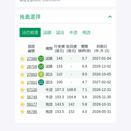
推薦選擇
法巴精選
認購
認沽
牛證
熊證
股證
行使價
收回價
實際
到期日
種類
編號
(港元)
(港元)
槓桿(倍)
(年-月-日)
10
認購
145
-
5.7
2027-01-04
27390
10
認購
155
-
6.9
2026-12-02
28709
8
認沽
110
-
9.0
2026-10-05
27003
11
認沽
100
-
4.7
2027-02-02
27001
67120
牛證
107.3
108.8
7.1
2026-12-31
56749
牛證
103.3
104.8
5.6
2026-11-30
59177
熊證
143.5
142
5.8
2028-10-31
66786
熊證
153.5
152
4.0
2028-05-31