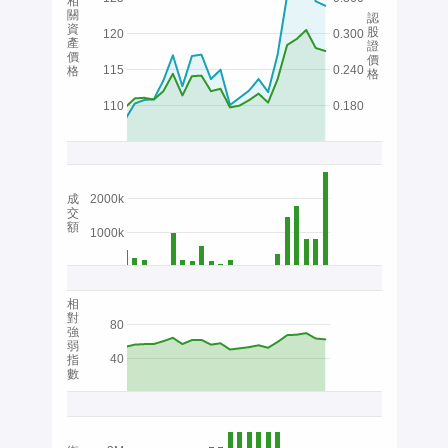
相
關
認
資
股
120
0.300
產
證
價
價
115
0.240
格
格
110
0.180
成
2000k
交
額
1000k
相
對
80
強
弱
40
指
數