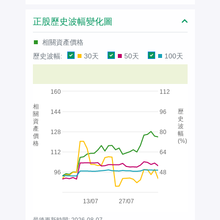
正股歷史波幅變化圖
相關資產價格
歷史波幅:
30天
50天
100天
160
112
相
歷
144
96
關
史
資
波
產
128
80
幅
價
(%)
格
112
64
96
48
13/07
27/07
最後更新時間: 2026-08-07