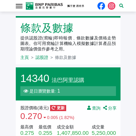
認股證
條款及數據
提供認股證(窩輪)即時報價﹑條款數據及價格走勢
圖表。你可用窩輪計算機輸入模擬數據計算產品預
期理論價值作參考之用。
主頁
認股證
條款及數據
14340
法巴阿里認購
1
是日瀏覽數量:
查詢
分享
股證價格(
港元
)
更新
0.270
0.005 (1.82%)
最高價
最低價
成交金額
成交量
0.275
0.255
1,407,850.00
5,250,000