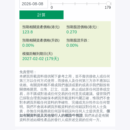
0
179
計算
預期相關資產價格(
港元
)
預期股證價格(港元) :
123.8
0.270
預期相關資產價格(升跌)
預期股證升跌 :
0.00%
0.00%
模擬距離到期日(天)
2027-02-02
(179天)
免責聲明：
本網頁所載資料僅供閣下參考之用，並不擬供接收人或任何
第三方以任何方式使用，而接收人及任何第三方亦不應加以
依賴。有關資料概不構成我們邀請或要約或表示我們願按有
關價格購買、出售、訂立、出讓、終止或結算任何證券或交
易，亦不購成對達成任何交易的任何意見或建議。儘管我們
已採取合理查詢確保本網頁所載資料均屬正確，惟我們不會
對本網頁所載任何資料的準確性、完備或充分性作出任何聲
明。我們不會就本網頁所載資料的任何錯誤對任何人士負
責，亦無任何義務就任何該等錯誤向任何人士提供意見。
假
如有關資料提及其他發行人的權證∕牛熊證
, 我們未必是有關
資料所述結構性產品的發行人或所述交易的任何一方。