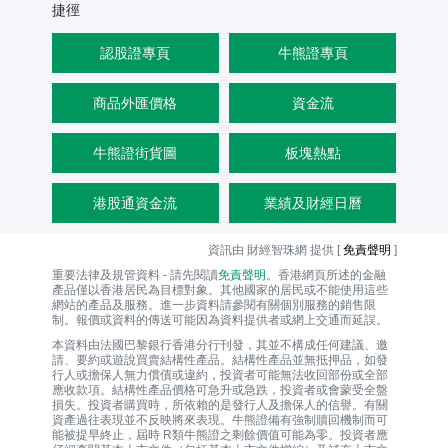
捷徑
認股證專頁
牛熊證專頁
商品外匯價格
資金流
牛熊證街貨圖
板塊熱點
港股通資金流
業績及財經日曆
資訊由 財經智珠網 提供 [
免責聲明
]
重要法律及規管資料 - 請先閱讀
免責聲明
。香港網頁所述的金融
產品僅以香港居民為目標對象。其他國家的居民或不能使用這些
網站的產品及服務。進一步資料請參閱有關個別服務的銷售限
制。報價或資料的傳送可能因為資料提供者或網上交通而延誤。
本資料由法國巴黎銀行香港分行刊發，其並不構成任何建議、邀
請、要約或遊說買賣結構性產品。結構性產品並無抵押品，如發
行人或擔保人無力償債或違約，投資者可能無法收回部份或全部
應收款項。結構性產品價格可急升或急跌，投資者或會蒙受全盤
損失。投資者購買時，所依賴的是發行人及擔保人的信譽。有關
資產過往表現並不反映將來表現。牛熊證備有強制贖回機制而可
能被提早終止，屆時 R類牛熊證之剩餘價值可能為零。投資者應