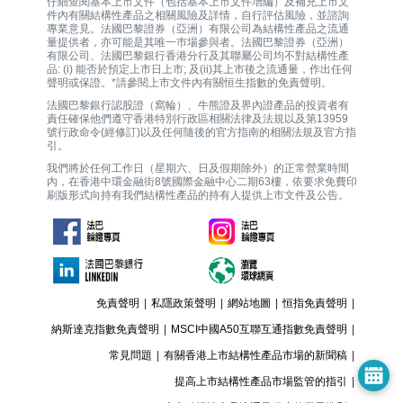
仔細查閱基本上市文件（包括基本上市文件增編）及補充上市文
件內有關結構性產品之相關風險及詳情，自行評估風險，並諮詢
專業意見。法國巴黎證券（亞洲）有限公司為結構性產品之流通
量提供者，亦可能是其唯一巿場參與者。法國巴黎證券（亞洲）
有限公司、法國巴黎銀行香港分行及其聯屬公司均不對結構性產
品: (i) 能否於預定上市日上市; 及(ii)其上市後之流通量，作出任何
聲明或保證。*請參閱上市文件內有關恒生指數的免責聲明。
法國巴黎銀行認股證（窩輪）、牛熊證及界內證產品的投資者有
責任確保他們遵守香港特別行政區相關法律及法規以及第13959
號行政命令(經修訂)以及任何隨後的官方指南的相關法規及官方指
引。
我們將於任何工作日（星期六、日及假期除外）的正常營業時間
內，在香港中環金融街8號國際金融中心二期63樓，依要求免費印
刷版形式向持有我們結構性產品的持有人提供上市文件及公告。
免責聲明
|
私隱政策聲明
|
網站地圖
|
恒指免責聲明
|
納斯達克指數免責聲明
|
MSCI中國A50互聯互通指數免責聲明
|
常見問題
|
有關香港上市結構性產品市場的新聞稿
|
提高上市結構性產品市場監管的指引
|