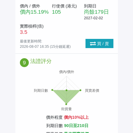
價內 / 價外
行使價 (
港元
)
到期日
價內
15.19
%
105
尚餘
179
日
2027-02-02
實際槓桿(倍)
3.5
最後更新時間:
買 / 賣
2026-08-07 16:35 (15分鐘延遲)
法證評分
9
價內/價外
到期日數
買賣差價
街貨量
價外程度
價內10%以上
到期日數
90日至210日