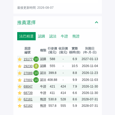
最後更新時間: 2026-08-07
推薦選擇
法巴精選
認購
認沽
牛證
熊證
股證
行使價
收回價
實際
到期日
種類
編號
(港元)
(港元)
槓桿(倍)
(年-月-日)
10
認購
588
-
6.9
2027-01-13
15177
8
認購
555
-
10.5
2026-11-04
29230
10
認沽
399.8
-
8.8
2026-11-23
27089
10
認沽
408.88
-
9.9
2026-11-03
27002
69047
牛證
421
424
7.9
2026-11-30
68739
牛證
411
414
6.6
2026-11-30
62181
熊證
530.8
528
8.6
2028-07-31
62182
熊證
557.8
555
5.9
2028-07-31