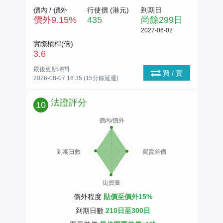
價內 / 價外
行使價 (
港元
)
到期日
價外
9.15
%
435
尚餘
299
日
2027-06-02
實際槓桿(倍)
3.6
最後更新時間:
買 / 賣
2026-08-07 16:35 (15分鐘延遲)
法證評分
10
價內/價外
到期日數
買賣差價
街貨量
價外程度
貼價至價外15%
到期日數
210日至300日