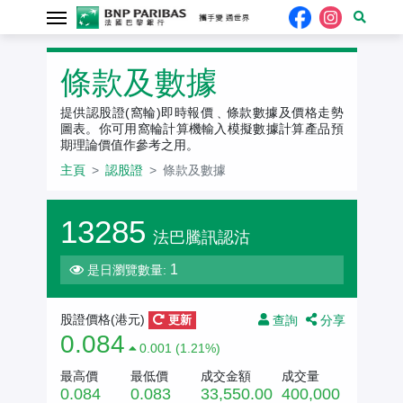
認股證
條款及數據
提供認股證(窩輪)即時報價﹑條款數據及價格走勢
圖表。你可用窩輪計算機輸入模擬數據計算產品預
期理論價值作參考之用。
主頁
認股證
條款及數據
13285
法巴騰訊認沽
1
是日瀏覽數量:
查詢
分享
股證價格(
港元
)
更新
0.084
0.001 (1.21%)
最高價
最低價
成交金額
成交量
0.084
0.083
33,550.00
400,000