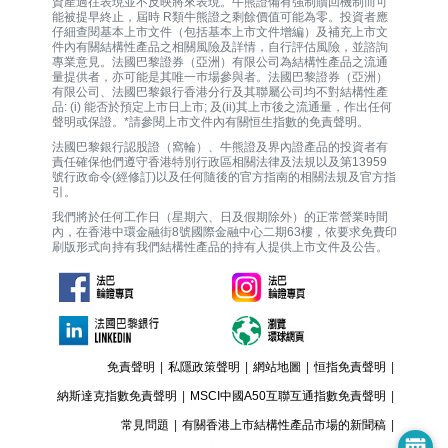
資產過往表現並不反映將來表現。牛熊證備有強制贖回機制而可
能被提早終止，屆時 R類牛熊證之剩餘價值可能為零。投資者應
仔細查閱基本上市文件（包括基本上市文件增編）及補充上市文
件內有關結構性產品之相關風險及詳情，自行評估風險，並諮詢
專業意見。法國巴黎證券（亞洲）有限公司為結構性產品之流通
量提供者，亦可能是其唯一巿場參與者。法國巴黎證券（亞洲）
有限公司、法國巴黎銀行香港分行及其聯屬公司均不對結構性產
品: (i) 能否於預定上市日上市; 及(ii)其上市後之流通量，作出任何
聲明或保證。*請參閱上市文件內有關恒生指數的免責聲明。
法國巴黎銀行認股證（窩輪）、牛熊證及界內證產品的投資者有
責任確保他們遵守香港特別行政區相關法律及法規以及第13959
號行政命令(經修訂)以及任何隨後的官方指南的相關法規及官方指
引。
我們將於任何工作日（星期六、日及假期除外）的正常營業時間
內，在香港中環金融街8號國際金融中心二期63樓，依要求免費印
刷版形式向持有我們結構性產品的持有人提供上市文件及公告。
免責聲明
|
私隱政策聲明
|
網站地圖
|
恒指免責聲明
|
納斯達克指數免責聲明
|
MSCI中國A50互聯互通指數免責聲明
|
常見問題
|
有關香港上市結構性產品市場的新聞稿
|