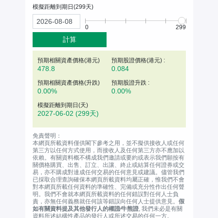
模擬距離到期日(
299
天)
0
299
計算
預期相關資產價格(
港元
)
預期股證價格(港元) :
478.8
0.084
預期相關資產價格(升跌)
預期股證升跌 :
0.00%
0.00%
模擬距離到期日(天)
2027-06-02
(299天)
免責聲明：
本網頁所載資料僅供閣下參考之用，並不擬供接收人或任何
第三方以任何方式使用，而接收人及任何第三方亦不應加以
依賴。有關資料概不構成我們邀請或要約或表示我們願按有
關價格購買、出售、訂立、出讓、終止或結算任何證券或交
易，亦不購成對達成任何交易的任何意見或建議。儘管我們
已採取合理查詢確保本網頁所載資料均屬正確，惟我們不會
對本網頁所載任何資料的準確性、完備或充分性作出任何聲
明。我們不會就本網頁所載資料的任何錯誤對任何人士負
責，亦無任何義務就任何該等錯誤向任何人士提供意見。
假
如有關資料提及其他發行人的權證∕牛熊證
, 我們未必是有關
資料所述結構性產品的發行人或所述交易的任何一方。