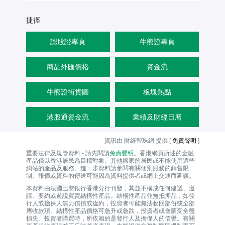
捷徑
認股證專頁
牛熊證專頁
商品外匯價格
資金流
牛熊證街貨圖
板塊熱點
港股通資金流
業績及財經日曆
資訊由 財經智珠網 提供 [
免責聲明
]
重要法律及規管資料 - 請先閱讀
免責聲明
。香港網頁所述的金融
產品僅以香港居民為目標對象。其他國家的居民或不能使用這些
網站的產品及服務。進一步資料請參閱有關個別服務的銷售限
制。報價或資料的傳送可能因為資料提供者或網上交通而延誤。
本資料由法國巴黎銀行香港分行刊發，其並不構成任何建議、邀
請、要約或遊說買賣結構性產品。結構性產品並無抵押品，如發
行人或擔保人無力償債或違約，投資者可能無法收回部份或全部
應收款項。結構性產品價格可急升或急跌，投資者或會蒙受全盤
損失。投資者購買時，所依賴的是發行人及擔保人的信譽。有關