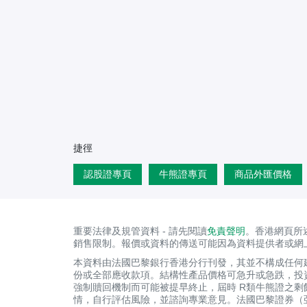
捷徑
認股證專頁
牛熊證專頁
商品外匯價格
重要法律及規管資料 - 請先閱讀
免責聲明
。香港網頁所
銷售限制。報價或資料的傳送可能因為資料提供者或網
本資料由法國巴黎銀行香港分行刊發，其並不構成任何
份或全部應收款項。結構性產品價格可急升或急跌，投
強制贖回機制而可能被提早終止，屆時 R類牛熊證之
情，自行評估風險，並諮詢專業意見。法國巴黎證券（