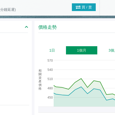
買 / 賣
(15分鐘延遲)
價格走勢
1日
1個月
3個
570
540
相
關
資
510
產
價
480
格
450