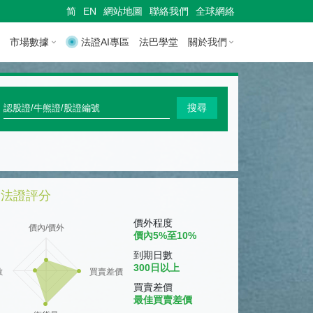
简
EN
網站地圖
聯絡我們
全球網絡
市場數據
法證AI專區
法巴學堂
關於我們
快
搜尋
速
搜
尋
法證評分
認
股
價外程度
價內/價外
價內5%至10%
證
到期日數
/
300日以上
數
買賣差價
牛
買賣差價
最佳買賣差價