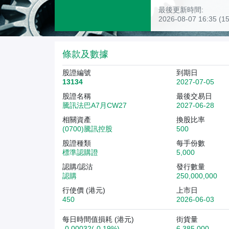
最後更新時間:
2026-08-07 16:35 
條款及數據
股證編號
到期日
13134
2027-07-05
股證名稱
最後交易日
騰訊法巴A7月CW27
2027-06-28
相關資產
換股比率
(0700)騰訊控股
500
股證種類
每手份數
標準認購證
5,000
認購/認沽
發行數量
認購
250,000,000
行使價 (港元)
上市日
450
2026-06-03
每日時間值損耗 (港元)
街貨量
-0.00032(-0.19%)
6,385,000