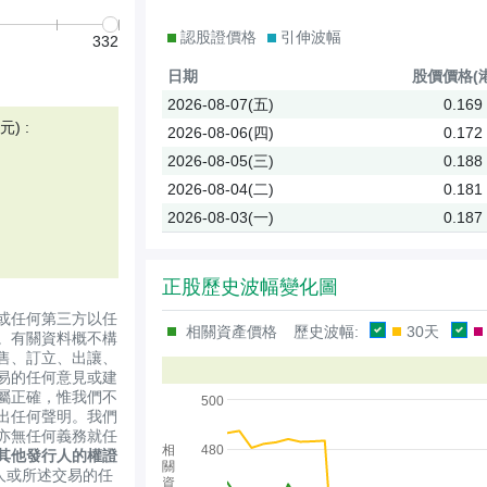
認股證價格
引伸波幅
332
日期
股價
價格(
2026-08-07(五)
0.169
) :
2026-08-06(四)
0.172
2026-08-05(三)
0.188
2026-08-04(二)
0.181
2026-08-03(一)
0.187
正股歷史波幅變化圖
或任何第三方以任
相關資產價格
歷史波幅:
30天
。有關資料概不構
售、訂立、出讓、
易的任何意見或建
屬正確，惟我們不
500
出任何聲明。我們
亦無任何義務就任
相
480
其他發行人的權證
關
人或所述交易的任
資