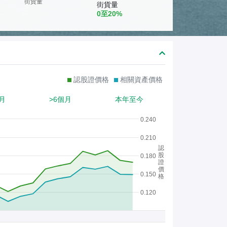
熊
街貨量
街貨量
0至20%
證
/
股
證
認股證價格
相關資產價格
月
>6個月
本年至今
0.240
0.210
認
股
0.180
證
價
0.150
格
0.120