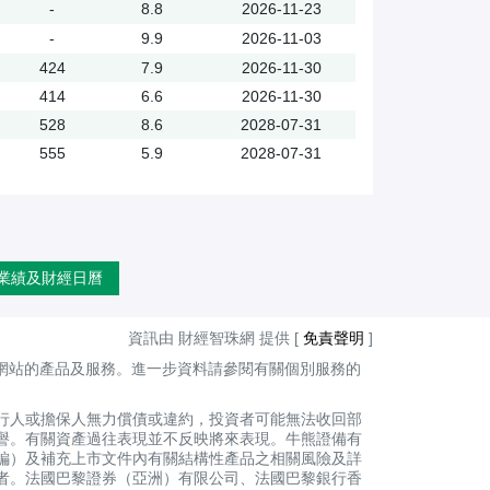
-
8.8
2026-11-23
-
9.9
2026-11-03
424
7.9
2026-11-30
414
6.6
2026-11-30
528
8.6
2028-07-31
555
5.9
2028-07-31
業績及財經日曆
資訊由 財經智珠網 提供 [
免責聲明
]
網站的產品及服務。進一步資料請參閱有關個別服務的
行人或擔保人無力償債或違約，投資者可能無法收回部
譽。有關資產過往表現並不反映將來表現。牛熊證備有
編）及補充上市文件內有關結構性產品之相關風險及詳
者。法國巴黎證券（亞洲）有限公司、法國巴黎銀行香