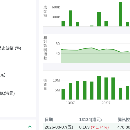
成
600k
交
額
300k
相
對
80
強
歷史波幅 (%)
弱
40
指
數
元)
街
10M
貨
量
5M
低(港元)
13/07
20/07
日期
13134(港元)
騰訊控股
2026-08-07(五)
0.169
(
1.74%)
478.8