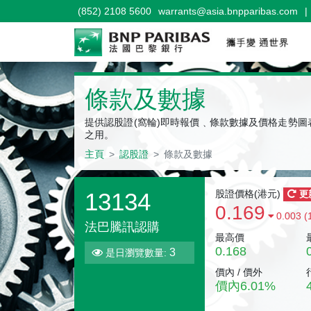
(852) 2108 5600
warrants@asia.bnpparibas.com
|
認股證
條款及數據
提供認股證(窩輪)即時報價﹑條款數據及價格走勢
之用。
主頁
認股證
條款及數據
13134
股證價格(
港元
)
更
0.169
0.003 (
法巴騰訊認購
最高價
0.168
3
是日瀏覽數量:
價內 / 價外
價內
6.01
%