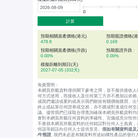
0
計算
預期相關資產價格(
港元
)
預期股證價格(港元
478.8
0.169
預期相關資產價格(升跌)
預期股證升跌 :
0.00%
0.00%
模擬距離到期日(天)
2027-07-05
(332天)
免責聲明：
本網頁所載資料僅供閣下參考之用，並不擬供接收人
何方式使用，而接收人及任何第三方亦不應加以依賴
成我們邀請或要約或表示我們願按有關價格購買、出
終止或結算任何證券或交易，亦不購成對達成任何交
議。儘管我們已採取合理查詢確保本網頁所載資料均
會對本網頁所載任何資料的準確性、完備或充分性作
不會就本網頁所載資料的任何錯誤對任何人士負責，
何該等錯誤向任何人士提供意見。
假如有關資料提及
∕牛熊證
, 我們未必是有關資料所述結構性產品的發行