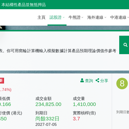
本結構性產品並無抵押品
主頁
認股證
牛熊證
海外連線
中港連線
圖表。你可用窩輪計算機輸入模擬數據計算產品預期理論價值作參考
查詢
分享
新
8
1.74%)
最低價
成交金額
成交量
0.166
234,825.00
1,410,000
到期日
行使價 (
港元
)
到期日
實際槓桿(倍)
450
尚餘
332
日
3.7
2027-07-05