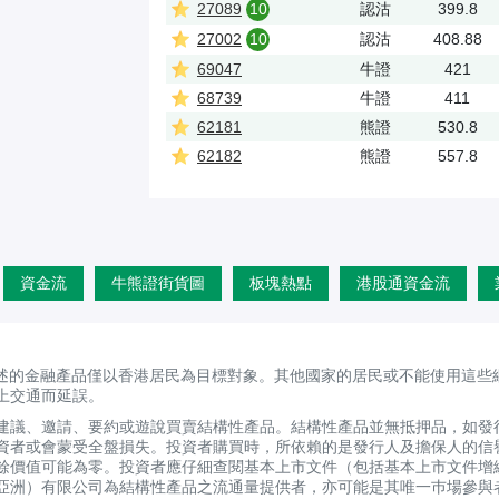
27089
10
認沽
399.8
27002
10
認沽
408.88
69047
牛證
421
68739
牛證
411
62181
熊證
530.8
62182
熊證
557.8
資金流
牛熊證街貨圖
板塊熱點
港股通資金流
述的金融產品僅以香港居民為目標對象。其他國家的居民或不能使用這些
上交通而延誤。
建議、邀請、要約或遊說買賣結構性產品。結構性產品並無抵押品，如發
資者或會蒙受全盤損失。投資者購買時，所依賴的是發行人及擔保人的信
剩餘價值可能為零。投資者應仔細查閱基本上市文件（包括基本上市文件增
亞洲）有限公司為結構性產品之流通量提供者，亦可能是其唯一巿場參與