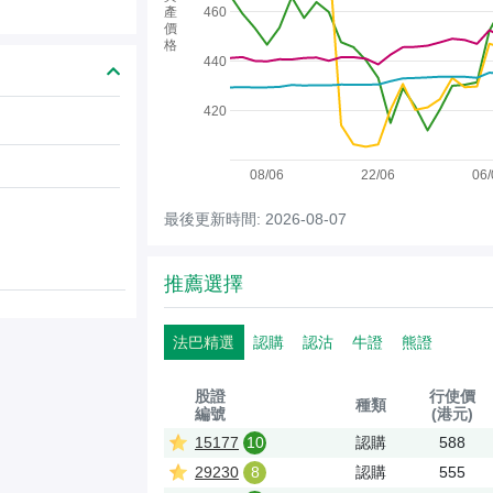
產
460
價
格
440
420
08/06
22/06
06/
最後更新時間: 2026-08-07
推薦選擇
法巴精選
認購
認沽
牛證
熊證
股證
行使價
種類
編號
(港元)
15177
10
認購
588
29230
8
認購
555