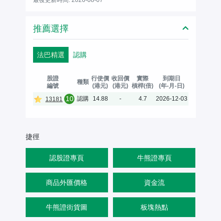
推薦選擇
法巴精選
認購
股證
行使價
收回價
實際
到期日
種類
編號
(港元)
(港元)
槓桿(倍)
(年-月-日)
10
認購
14.88
-
4.7
2026-12-03
13181
捷徑
認股證專頁
牛熊證專頁
商品外匯價格
資金流
牛熊證街貨圖
板塊熱點