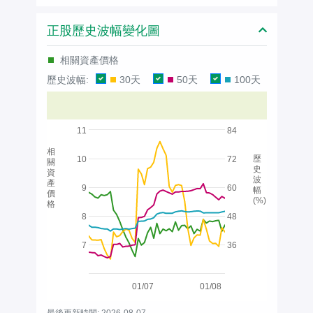
正股歷史波幅變化圖
相關資產價格
歷史波幅:
30天
50天
100天
11
84
相
歷
10
72
關
史
資
波
產
9
60
幅
價
(%)
格
8
48
7
36
01/07
01/08
最後更新時間: 2026-08-07