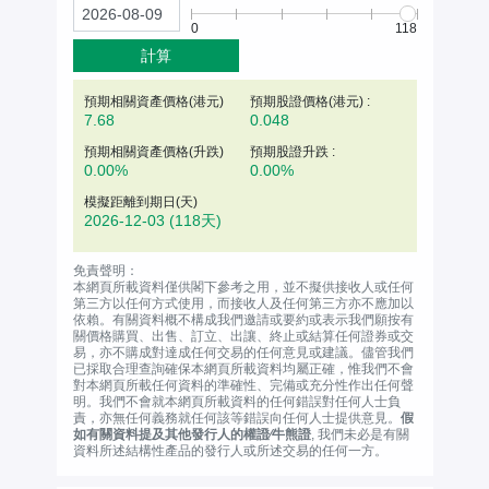
0
118
計算
預期相關資產價格(
港元
)
預期股證價格(港元) :
7.68
0.048
預期相關資產價格(升跌)
預期股證升跌 :
0.00%
0.00%
模擬距離到期日(天)
2026-12-03
(118天)
免責聲明：
本網頁所載資料僅供閣下參考之用，並不擬供接收人或任何
第三方以任何方式使用，而接收人及任何第三方亦不應加以
依賴。有關資料概不構成我們邀請或要約或表示我們願按有
關價格購買、出售、訂立、出讓、終止或結算任何證券或交
易，亦不購成對達成任何交易的任何意見或建議。儘管我們
已採取合理查詢確保本網頁所載資料均屬正確，惟我們不會
對本網頁所載任何資料的準確性、完備或充分性作出任何聲
明。我們不會就本網頁所載資料的任何錯誤對任何人士負
責，亦無任何義務就任何該等錯誤向任何人士提供意見。
假
如有關資料提及其他發行人的權證∕牛熊證
, 我們未必是有關
資料所述結構性產品的發行人或所述交易的任何一方。