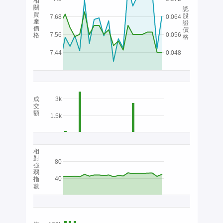
相
關
認
資
股
7.68
0.064
產
證
價
價
7.56
0.056
格
格
7.44
0.048
成
3k
交
額
1.5k
相
對
80
強
弱
40
指
數