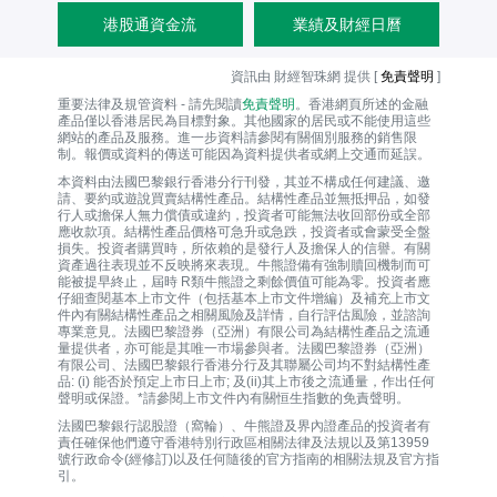
港股通資金流
業績及財經日曆
資訊由 財經智珠網 提供 [
免責聲明
]
重要法律及規管資料 - 請先閱讀
免責聲明
。香港網頁所述的金融
產品僅以香港居民為目標對象。其他國家的居民或不能使用這些
網站的產品及服務。進一步資料請參閱有關個別服務的銷售限
制。報價或資料的傳送可能因為資料提供者或網上交通而延誤。
本資料由法國巴黎銀行香港分行刊發，其並不構成任何建議、邀
請、要約或遊說買賣結構性產品。結構性產品並無抵押品，如發
行人或擔保人無力償債或違約，投資者可能無法收回部份或全部
應收款項。結構性產品價格可急升或急跌，投資者或會蒙受全盤
損失。投資者購買時，所依賴的是發行人及擔保人的信譽。有關
資產過往表現並不反映將來表現。牛熊證備有強制贖回機制而可
能被提早終止，屆時 R類牛熊證之剩餘價值可能為零。投資者應
仔細查閱基本上市文件（包括基本上市文件增編）及補充上市文
件內有關結構性產品之相關風險及詳情，自行評估風險，並諮詢
專業意見。法國巴黎證券（亞洲）有限公司為結構性產品之流通
量提供者，亦可能是其唯一巿場參與者。法國巴黎證券（亞洲）
有限公司、法國巴黎銀行香港分行及其聯屬公司均不對結構性產
品: (i) 能否於預定上市日上市; 及(ii)其上市後之流通量，作出任何
聲明或保證。*請參閱上市文件內有關恒生指數的免責聲明。
法國巴黎銀行認股證（窩輪）、牛熊證及界內證產品的投資者有
責任確保他們遵守香港特別行政區相關法律及法規以及第13959
號行政命令(經修訂)以及任何隨後的官方指南的相關法規及官方指
引。