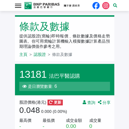
認股證
條款及數據
提供認股證(窩輪)即時報價﹑條款數據及價格走勢
圖表。你可用窩輪計算機輸入模擬數據計算產品預
期理論價值作參考之用。
主頁
認股證
條款及數據
13181
法巴平醫認購
6
是日瀏覽數量:
查詢
分享
股證價格(
港元
)
更新
0.048
0.000 (0.00%)
最高價
最低價
成交金額
成交量
-
-
0.00
0