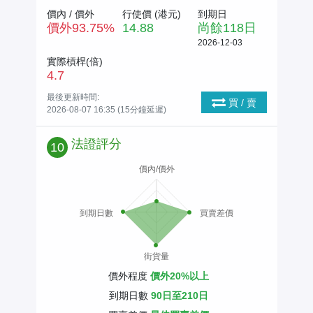
價內 / 價外
行使價 (
港元
)
到期日
價外
93.75
%
14.88
尚餘
118
日
2026-12-03
實際槓桿(倍)
4.7
最後更新時間:
買 / 賣
2026-08-07 16:35 (15分鐘延遲)
法證評分
10
價內/價外
到期日數
買賣差價
街貨量
價外程度
價外20%以上
到期日數
90日至210日