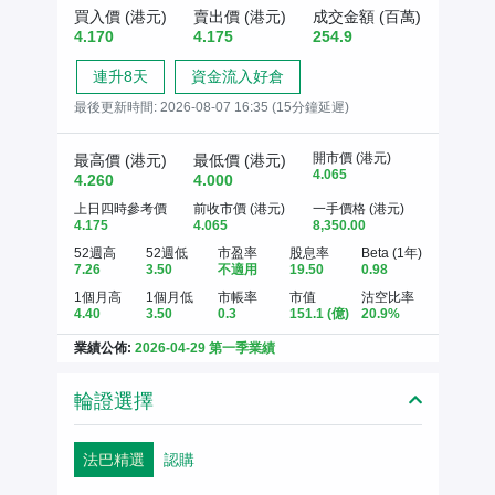
買入價 (港元)
賣出價 (港元)
成交金額 (百萬)
4.170
4.175
254.9
連升8天
資金流入好倉
最後更新時間:
2026-08-07 16:35 (15分鐘延遲)
開市價 (港元)
最高價 (港元)
最低價 (港元)
4.065
4.260
4.000
上日四時參考價
前收市價 (港元)
一手價格 (港元)
4.175
4.065
8,350.00
52週高
52週低
市盈率
股息率
Beta (1年)
7.26
3.50
不適用
19.50
0.98
1個月高
1個月低
市帳率
市值
沽空比率
4.40
3.50
0.3
151.1
(億)
20.9%
業績公佈:
2026-04-29 第一季業績
輪證選擇
法巴精選
認購