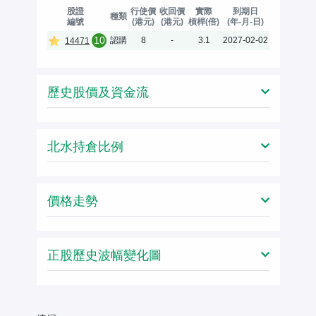
股證
行使價
收回價
實際
到期日
種類
編號
(港元)
(港元)
槓桿(倍)
(年-月-日)
10
認購
8
-
3.1
2027-02-02
14471
歷史股價及資金流
北水持倉比例
價格走勢
正股歷史波幅變化圖