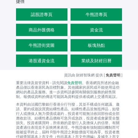
捷徑
認股證專頁
牛熊證專頁
商品外匯價格
資金流
牛熊證街貨圖
板塊熱點
港股通資金流
業績及財經日曆
資訊由 財經智珠網 提供 [
免責聲明
]
重要法律及規管資料 - 請先閱讀
免責聲明
。香港網頁所述的金融
產品僅以香港居民為目標對象。其他國家的居民或不能使用這些
網站的產品及服務。進一步資料請參閱有關個別服務的銷售限
制。報價或資料的傳送可能因為資料提供者或網上交通而延誤。
本資料由法國巴黎銀行香港分行刊發，其並不構成任何建議、邀
請、要約或遊說買賣結構性產品。結構性產品並無抵押品，如發
行人或擔保人無力償債或違約，投資者可能無法收回部份或全部
應收款項。結構性產品價格可急升或急跌，投資者或會蒙受全盤
損失。投資者購買時，所依賴的是發行人及擔保人的信譽。有關
資產過往表現並不反映將來表現。牛熊證備有強制贖回機制而可
能被提早終止，屆時 R類牛熊證之剩餘價值可能為零。投資者應
仔細查閱基本上市文件（包括基本上市文件增編）及補充上市文