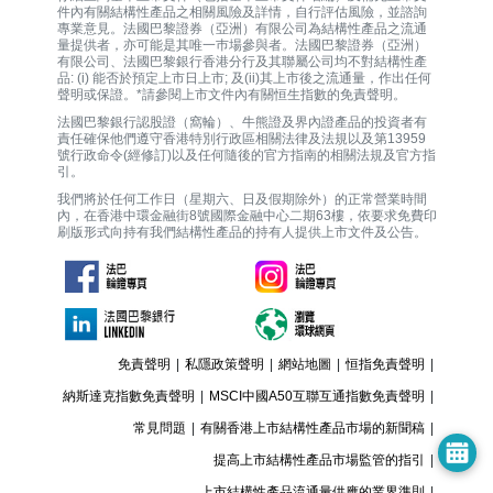
件內有關結構性產品之相關風險及詳情，自行評估風險，並諮詢
專業意見。法國巴黎證券（亞洲）有限公司為結構性產品之流通
量提供者，亦可能是其唯一巿場參與者。法國巴黎證券（亞洲）
有限公司、法國巴黎銀行香港分行及其聯屬公司均不對結構性產
品: (i) 能否於預定上市日上市; 及(ii)其上市後之流通量，作出任何
聲明或保證。*請參閱上市文件內有關恒生指數的免責聲明。
法國巴黎銀行認股證（窩輪）、牛熊證及界內證產品的投資者有
責任確保他們遵守香港特別行政區相關法律及法規以及第13959
號行政命令(經修訂)以及任何隨後的官方指南的相關法規及官方指
引。
我們將於任何工作日（星期六、日及假期除外）的正常營業時間
內，在香港中環金融街8號國際金融中心二期63樓，依要求免費印
刷版形式向持有我們結構性產品的持有人提供上市文件及公告。
免責聲明
|
私隱政策聲明
|
網站地圖
|
恒指免責聲明
|
納斯達克指數免責聲明
|
MSCI中國A50互聯互通指數免責聲明
|
常見問題
|
有關香港上市結構性產品市場的新聞稿
|
提高上市結構性產品市場監管的指引
|
上市結構性產品流通量供應的業界準則
|