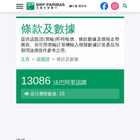
認股證
條款及數據
提供認股證(窩輪)即時報價﹑條款數據及價格走勢
圖表。你可用窩輪計算機輸入模擬數據計算產品預
期理論價值作參考之用。
主頁
認股證
條款及數據
13086
法巴阿里認購
16
是日瀏覽數量:
法
條
相
證
計
款
相
關
評
價
算
及
引
關
資
分
正
格
機
數
推
伸
文
產
股
走
據
薦
波
件