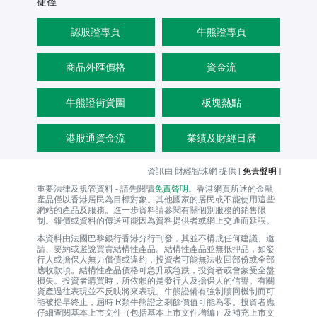
捷徑
歷
勢
選
幅
史
擇
波
認股證專頁
牛熊證專頁
幅
變
商品外匯價格
資金流
化
圖
牛熊證街貨圖
板塊熱點
港股通資金流
業績及財經日曆
資訊由 財經智珠網 提供 [
免責聲明
]
重要法律及規管資料 - 請先閱讀
免責聲明
。香港網頁所述的金融
產品僅以香港居民為目標對象。其他國家的居民或不能使用這些
網站的產品及服務。進一步資料請參閱有關個別服務的銷售限
制。報價或資料的傳送可能因為資料提供者或網上交通而延誤。
本資料由法國巴黎銀行香港分行刊發，其並不構成任何建議、邀
請、要約或遊說買賣結構性產品。結構性產品並無抵押品，如發
行人或擔保人無力償債或違約，投資者可能無法收回部份或全部
應收款項。結構性產品價格可急升或急跌，投資者或會蒙受全盤
損失。投資者購買時，所依賴的是發行人及擔保人的信譽。有關
資產過往表現並不反映將來表現。牛熊證備有強制贖回機制而可
能被提早終止，屆時 R類牛熊證之剩餘價值可能為零。投資者應
仔細查閱基本上市文件（包括基本上市文件增編）及補充上市文