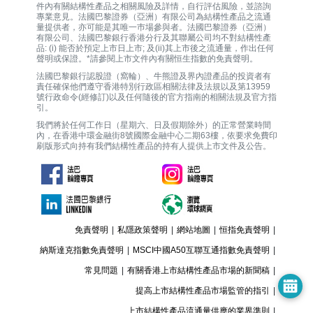
件內有關結構性產品之相關風險及詳情，自行評估風險，並諮詢
專業意見。法國巴黎證券（亞洲）有限公司為結構性產品之流通
量提供者，亦可能是其唯一巿場參與者。法國巴黎證券（亞洲）
有限公司、法國巴黎銀行香港分行及其聯屬公司均不對結構性產
品: (i) 能否於預定上市日上市; 及(ii)其上市後之流通量，作出任何
聲明或保證。*請參閱上市文件內有關恒生指數的免責聲明。
法國巴黎銀行認股證（窩輪）、牛熊證及界內證產品的投資者有
責任確保他們遵守香港特別行政區相關法律及法規以及第13959
號行政命令(經修訂)以及任何隨後的官方指南的相關法規及官方指
引。
我們將於任何工作日（星期六、日及假期除外）的正常營業時間
內，在香港中環金融街8號國際金融中心二期63樓，依要求免費印
刷版形式向持有我們結構性產品的持有人提供上市文件及公告。
免責聲明
|
私隱政策聲明
|
網站地圖
|
恒指免責聲明
|
納斯達克指數免責聲明
|
MSCI中國A50互聯互通指數免責聲明
|
常見問題
|
有關香港上市結構性產品市場的新聞稿
|
提高上市結構性產品市場監管的指引
|
上市結構性產品流通量供應的業界準則
|