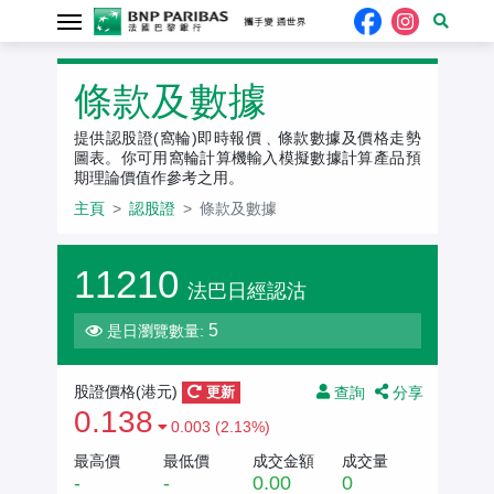
認股證
條款及數據
提供認股證(窩輪)即時報價﹑條款數據及價格走勢
圖表。你可用窩輪計算機輸入模擬數據計算產品預
期理論價值作參考之用。
主頁
認股證
條款及數據
11210
法巴日經認沽
5
是日瀏覽數量:
查詢
分享
股證價格(
港元
)
更新
0.138
0.003 (2.13%)
最高價
最低價
成交金額
成交量
-
-
0.00
0