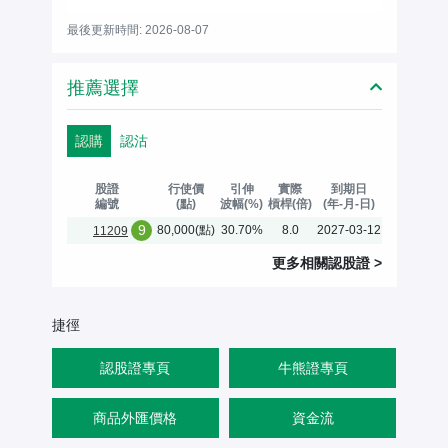
最後更新時間: 2026-08-07
推薦選擇
認購
認沽
股證
行使價
引伸
實際
到期日
編號
(點)
波幅(%)
槓桿(倍)
(年-月-日)
9
80,000(點)
30.70%
8.0
2027-03-12
11209
更多相關
認股證
>
捷徑
認股證專頁
牛熊證專頁
商品外匯價格
資金流