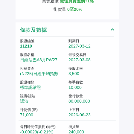
買賣差價
最佳買賣差價+1格
街貨量
0至20%
條款及數據
股證編號
到期日
11210
2027-03-12
股證名稱
最後交易日
日經法巴A3月PW27
2027-03-08
相關資產
換股比率
(N225)日經平均指數
3,500
股證種類
每手份數
標準認沽證
10,000
認購/認沽
發行數量
認沽
80,000,000
行使價 (點)
上市日
71,000
2026-06-23
每日時間值損耗 (港元)
街貨量
-0.00029(-0.21%)
240,000