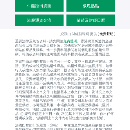
牛熊證街貨圖
板塊熱點
港股通資金流
業績及財經日曆
資訊由 財經智珠網 提供 [
免責聲明
]
重要法律及規管資料 - 請先閱讀
免責聲明
。香港網頁所述的金融
產品僅以香港居民為目標對象。其他國家的居民或不能使用這些
網站的產品及服務。進一步資料請參閱有關個別服務的銷售限
制。報價或資料的傳送可能因為資料提供者或網上交通而延誤。
本資料由法國巴黎銀行香港分行刊發，其並不構成任何建議、邀
請、要約或遊說買賣結構性產品。結構性產品並無抵押品，如發
行人或擔保人無力償債或違約，投資者可能無法收回部份或全部
應收款項。結構性產品價格可急升或急跌，投資者或會蒙受全盤
損失。投資者購買時，所依賴的是發行人及擔保人的信譽。有關
資產過往表現並不反映將來表現。牛熊證備有強制贖回機制而可
能被提早終止，屆時 R類牛熊證之剩餘價值可能為零。投資者應
仔細查閱基本上市文件（包括基本上市文件增編）及補充上市文
件內有關結構性產品之相關風險及詳情，自行評估風險，並諮詢
專業意見。法國巴黎證券（亞洲）有限公司為結構性產品之流通
量提供者，亦可能是其唯一巿場參與者。法國巴黎證券（亞洲）
有限公司、法國巴黎銀行香港分行及其聯屬公司均不對結構性產
品: (i) 能否於預定上市日上市; 及(ii)其上市後之流通量，作出任何
聲明或保證。*請參閱上市文件內有關恒生指數的免責聲明。
法國巴黎銀行認股證（窩輪）、牛熊證及界內證產品的投資者有
責任確保他們遵守香港特別行政區相關法律及法規以及第13959