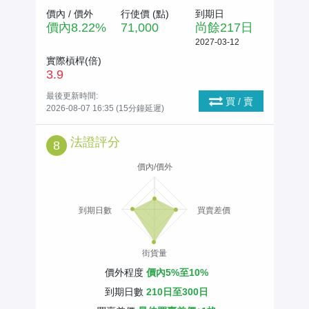
價內 / 價外
行使價 (
點
)
到期日
價內
8.22
%
71,000
尚餘
217
日
2027-03-12
實際槓桿(倍)
3.9
最後更新時間:
買 / 賣
2026-08-07 16:35 (15分鐘延遲)
法證評分
8
價內/價外
到期日數
買賣差價
街貨量
價外程度
價內5%至10%
到期日數
210日至300日