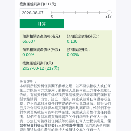
模擬距離到期日(
217
天)
0
217
計算
預期相關資產價格(
港元
)
預期股證價格(港元) :
65,607
0.138
預期相關資產價格(升跌)
預期股證升跌 :
0.00%
0.00%
模擬距離到期日(天)
2027-03-12
(217天)
免責聲明：
本網頁所載資料僅供閣下參考之用，並不擬供接收人或任何
第三方以任何方式使用，而接收人及任何第三方亦不應加以
依賴。有關資料概不構成我們邀請或要約或表示我們願按有
關價格購買、出售、訂立、出讓、終止或結算任何證券或交
易，亦不購成對達成任何交易的任何意見或建議。儘管我們
已採取合理查詢確保本網頁所載資料均屬正確，惟我們不會
對本網頁所載任何資料的準確性、完備或充分性作出任何聲
明。我們不會就本網頁所載資料的任何錯誤對任何人士負
責，亦無任何義務就任何該等錯誤向任何人士提供意見。
假
如有關資料提及其他發行人的權證∕牛熊證
, 我們未必是有關
資料所述結構性產品的發行人或所述交易的任何一方。