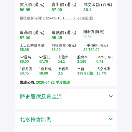
買入價 (港元)
賣出價 (港元)
成交金額 (百萬)
56.95
57.00
30.4
最後更新時間:
2026-08-10 13:35 (15分鐘延遲)
開市價 (港元)
最高價 (港元)
最低價 (港元)
56.00
57.00
55.45
上日四時參考價
前收市價 (港元)
一手價格 (港元)
55.95
56.00
22,780.00
52週高
52週低
市盈率
股息率
Beta (1年)
86.00
47.70
14.1
2.160
0.71
1個月高
1個月低
市帳率
市值
沽空比率
60.45
49.00
3.5
339.8
(億)
13.7%
業績公佈:
2026-04-21 季度業績
歷史股價及資金流
北水持倉比例