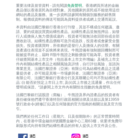
重要法律及規管資料 - 請先閱讀
免責聲明
。香港網頁所述的金融
產品僅以香港居民為目標對象。其他國家的居民或不能使用這些
網站的產品及服務。進一步資料請參閱有關個別服務的銷售限
制。報價或資料的傳送可能因為資料提供者或網上交通而延誤。
本資料由法國巴黎銀行香港分行刊發，其並不構成任何建議、邀
請、要約或遊說買賣結構性產品。結構性產品並無抵押品，如發
行人或擔保人無力償債或違約，投資者可能無法收回部份或全部
應收款項。結構性產品價格可急升或急跌，投資者或會蒙受全盤
損失。投資者購買時，所依賴的是發行人及擔保人的信譽。有關
資產過往表現並不反映將來表現。牛熊證備有強制贖回機制而可
能被提早終止，屆時 R類牛熊證之剩餘價值可能為零。投資者應
仔細查閱基本上市文件（包括基本上市文件增編）及補充上市文
件內有關結構性產品之相關風險及詳情，自行評估風險，並諮詢
專業意見。法國巴黎證券（亞洲）有限公司為結構性產品之流通
量提供者，亦可能是其唯一巿場參與者。法國巴黎證券（亞洲）
有限公司、法國巴黎銀行香港分行及其聯屬公司均不對結構性產
品: (i) 能否於預定上市日上市; 及(ii)其上市後之流通量，作出任何
聲明或保證。*請參閱上市文件內有關恒生指數的免責聲明。
法國巴黎銀行認股證（窩輪）、牛熊證及界內證產品的投資者有
責任確保他們遵守香港特別行政區相關法律及法規以及第13959
號行政命令(經修訂)以及任何隨後的官方指南的相關法規及官方指
引。
我們將於任何工作日（星期六、日及假期除外）的正常營業時間
內，在香港中環金融街8號國際金融中心二期63樓，依要求免費印
刷版形式向持有我們結構性產品的持有人提供上市文件及公告。