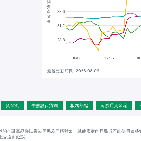
關
資
產
33.6
價
格
31.2
28.8
08/06
22/06
06
最後更新時間: 2026-08-06
資金流
牛熊證街貨圖
板塊熱點
港股通資金流
述的金融產品僅以香港居民為目標對象。其他國家的居民或不能使用這些
上交通而延誤。