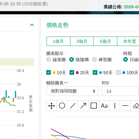
08-06 16:35 (15分鐘延遲)
業績公佈:
2026-
價格走勢
1個月
3個月
6個月
本年度
圖表顯示
時期
線形圖
陰陽燭
棒型圖
日線
38.4
10天
20天
50天
100天
輔助圖表一
RSI
36
相對強弱指數
歷
33.6
史
股
價
31.2
28.8