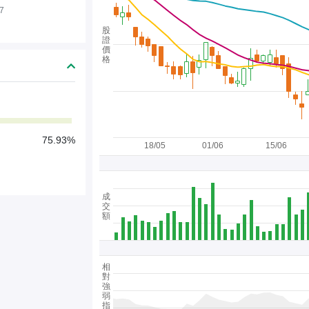
7
股
證
價
格
75.93%
18/05
01/06
15/06
成
交
額
相
對
強
弱
指