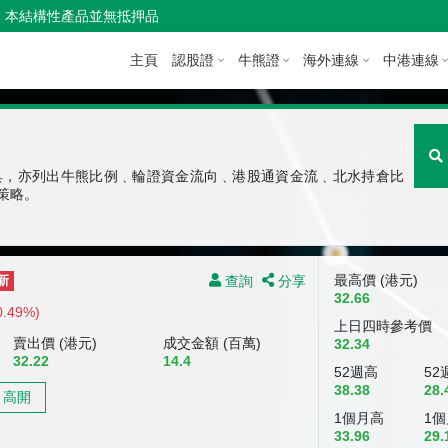
本結構性產品並無抵押品
主頁
認股證
牛熊證
海外連線
中港連線
具，亦列出牛熊比例﹑輪證資金流向﹑港股通資金流﹑北水持倉比
策略。
查詢
分享
最高價 (港元)
新
32.66
0.49%)
上日四時參考價
賣出價 (港元)
成交金額 (百萬)
32.34
32.22
14.4
52週高
52
38.38
28.
高開
1個月高
1
33.96
29.