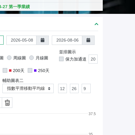
熊
04-27 第一季業績
證
/
股
證
並排圖示
圖
周線圖
月線圖
保力加通道
200天
250天
輔助圖表二
指數平滑移動平均線
37.5
35