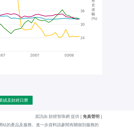
歷
史
波
36
幅
(%)
30
24
/07
20/07
03/08
業績及財經日曆
資訊由 財經智珠網 提供 [
免責聲明
]
網站的產品及服務。進一步資料請參閱有關個別服務的