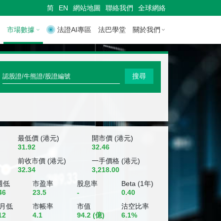
简
EN
網站地圖
聯絡我們
全球網絡
市場數據
法證AI專區
法巴學堂
關於我們
快
搜尋
速
搜
尋
認
最低價 (港元)
開市價 (港元)
31.92
32.46
股
前收市價 (港元)
一手價格 (港元)
32.34
3,218.00
證
週低
市盈率
股息率
Beta (1年)
/
46
23.5
-
0.40
牛
個月低
市帳率
市值
沽空比率
12
4.1
94.2
(億)
6.1%