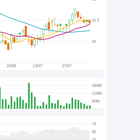
32.5
30
29/06
13/07
27/07
180M
120M
60M
75
50
25