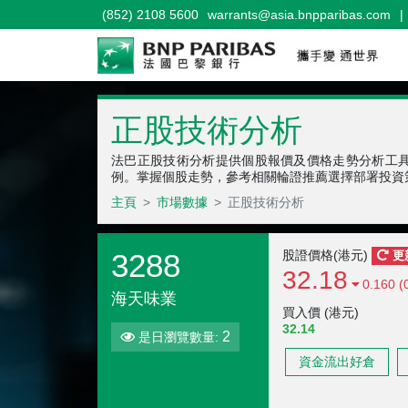
(852) 2108 5600
warrants@asia.bnpparibas.com
|
正股技術分析
法巴正股技術分析提供個股報價及價格走勢分析工
例。掌握個股走勢，參考相關輪證推薦選擇部署投資
主頁
市場數據
正股技術分析
3288
股證價格(港元)
更
32.18
0.160 (
海天味業
買入價 (港元)
32.14
2
是日瀏覽數量:
資金流出好倉