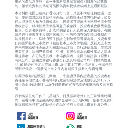
網站的產品及服務。進一步資料請參閱有關個別服務的銷售限
制。報價或資料的傳送可能因為資料提供者或網上交通而延誤。
本資料由法國巴黎銀行香港分行刊發，其並不構成任何建議、邀
請、要約或遊說買賣結構性產品。結構性產品並無抵押品，如發
行人或擔保人無力償債或違約，投資者可能無法收回部份或全部
應收款項。結構性產品價格可急升或急跌，投資者或會蒙受全盤
損失。投資者購買時，所依賴的是發行人及擔保人的信譽。有關
資產過往表現並不反映將來表現。牛熊證備有強制贖回機制而可
能被提早終止，屆時 R類牛熊證之剩餘價值可能為零。投資者應
仔細查閱基本上市文件（包括基本上市文件增編）及補充上市文
件內有關結構性產品之相關風險及詳情，自行評估風險，並諮詢
專業意見。法國巴黎證券（亞洲）有限公司為結構性產品之流通
量提供者，亦可能是其唯一巿場參與者。法國巴黎證券（亞洲）
有限公司、法國巴黎銀行香港分行及其聯屬公司均不對結構性產
品: (i) 能否於預定上市日上市; 及(ii)其上市後之流通量，作出任何
聲明或保證。*請參閱上市文件內有關恒生指數的免責聲明。
法國巴黎銀行認股證（窩輪）、牛熊證及界內證產品的投資者有
責任確保他們遵守香港特別行政區相關法律及法規以及第13959
號行政命令(經修訂)以及任何隨後的官方指南的相關法規及官方指
引。
我們將於任何工作日（星期六、日及假期除外）的正常營業時間
內，在香港中環金融街8號國際金融中心二期63樓，依要求免費印
刷版形式向持有我們結構性產品的持有人提供上市文件及公告。