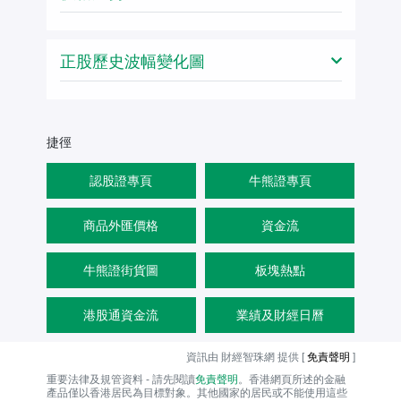
正股歷史波幅變化圖
捷徑
認股證專頁
牛熊證專頁
商品外匯價格
資金流
牛熊證街貨圖
板塊熱點
港股通資金流
業績及財經日曆
資訊由 財經智珠網 提供 [
免責聲明
]
重要法律及規管資料 - 請先閱讀
免責聲明
。香港網頁所述的金融
產品僅以香港居民為目標對象。其他國家的居民或不能使用這些