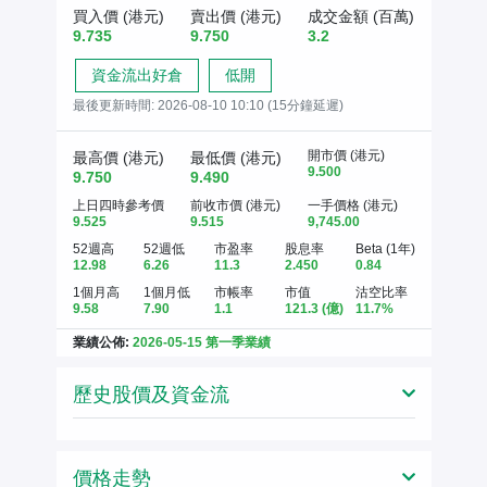
買入價 (港元)
賣出價 (港元)
成交金額 (百萬)
9.735
9.750
3.2
資金流出好倉
低開
最後更新時間:
2026-08-10 10:10 (15分鐘延遲)
開市價 (港元)
最高價 (港元)
最低價 (港元)
9.500
9.750
9.490
上日四時參考價
前收市價 (港元)
一手價格 (港元)
9.525
9.515
9,745.00
52週高
52週低
市盈率
股息率
Beta (1年)
12.98
6.26
11.3
2.450
0.84
1個月高
1個月低
市帳率
市值
沽空比率
9.58
7.90
1.1
121.3
(億)
11.7%
業績公佈:
2026-05-15 第一季業績
歷史股價及資金流
價格走勢