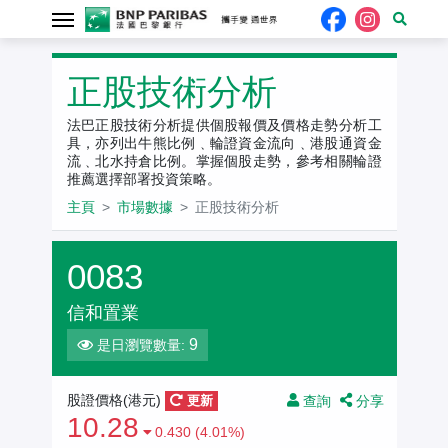
正股技術分析
法巴正股技術分析提供個股報價及價格走勢分析工
具，亦列出牛熊比例﹑輪證資金流向﹑港股通資金
流﹑北水持倉比例。掌握個股走勢，參考相關輪證
推薦選擇部署投資策略。
主頁
市場數據
正股技術分析
0083
信和置業
9
是日瀏覽數量:
查詢
分享
股證價格(港元)
更新
10.28
0.430 (4.01%)