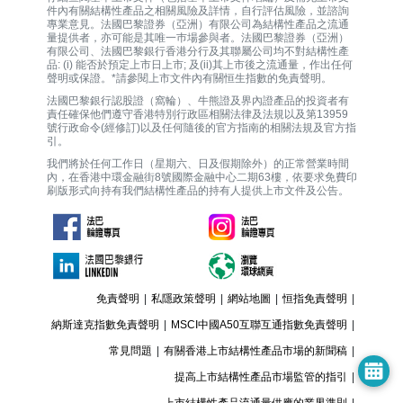
件內有關結構性產品之相關風險及詳情，自行評估風險，並諮詢
專業意見。法國巴黎證券（亞洲）有限公司為結構性產品之流通
量提供者，亦可能是其唯一巿場參與者。法國巴黎證券（亞洲）
有限公司、法國巴黎銀行香港分行及其聯屬公司均不對結構性產
品: (i) 能否於預定上市日上市; 及(ii)其上市後之流通量，作出任何
聲明或保證。*請參閱上市文件內有關恒生指數的免責聲明。
法國巴黎銀行認股證（窩輪）、牛熊證及界內證產品的投資者有
責任確保他們遵守香港特別行政區相關法律及法規以及第13959
號行政命令(經修訂)以及任何隨後的官方指南的相關法規及官方指
引。
我們將於任何工作日（星期六、日及假期除外）的正常營業時間
內，在香港中環金融街8號國際金融中心二期63樓，依要求免費印
刷版形式向持有我們結構性產品的持有人提供上市文件及公告。
免責聲明
|
私隱政策聲明
|
網站地圖
|
恒指免責聲明
|
納斯達克指數免責聲明
|
MSCI中國A50互聯互通指數免責聲明
|
常見問題
|
有關香港上市結構性產品市場的新聞稿
|
提高上市結構性產品市場監管的指引
|