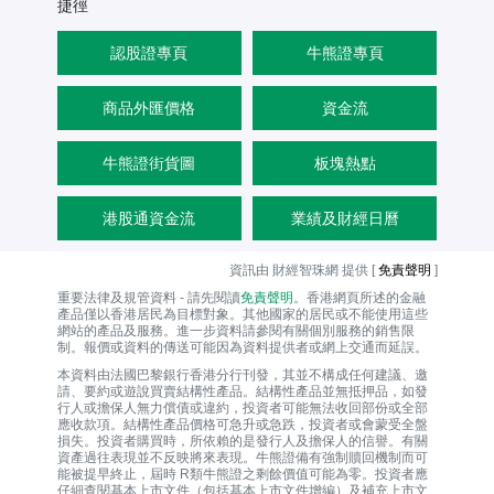
捷徑
認股證專頁
牛熊證專頁
商品外匯價格
資金流
牛熊證街貨圖
板塊熱點
港股通資金流
業績及財經日曆
資訊由 財經智珠網 提供 [
免責聲明
]
重要法律及規管資料 - 請先閱讀
免責聲明
。香港網頁所述的金融
產品僅以香港居民為目標對象。其他國家的居民或不能使用這些
網站的產品及服務。進一步資料請參閱有關個別服務的銷售限
制。報價或資料的傳送可能因為資料提供者或網上交通而延誤。
本資料由法國巴黎銀行香港分行刊發，其並不構成任何建議、邀
請、要約或遊說買賣結構性產品。結構性產品並無抵押品，如發
行人或擔保人無力償債或違約，投資者可能無法收回部份或全部
應收款項。結構性產品價格可急升或急跌，投資者或會蒙受全盤
損失。投資者購買時，所依賴的是發行人及擔保人的信譽。有關
資產過往表現並不反映將來表現。牛熊證備有強制贖回機制而可
能被提早終止，屆時 R類牛熊證之剩餘價值可能為零。投資者應
仔細查閱基本上市文件（包括基本上市文件增編）及補充上市文