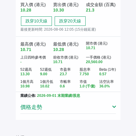
買入價 (港元)
賣出價 (港元)
成交金額 (百萬)
10.28
10.30
21.3
跌穿10天線
跌穿20天線
最後更新時間:
2026-08-06 12:05 (15分鐘延遲)
開市價 (港元)
最高價 (港元)
最低價 (港元)
10.71
10.71
10.28
上日四時參考價
前收市價 (港元)
一手價格 (港元)
-
10.71
20,560.00
52週高
52週低
市盈率
股息率
Beta (1年)
13.30
9.00
23.7
7.750
0.57
1個月高
1個月低
市帳率
市值
沽空比率
10.98
10.02
0.6
1.0
(千億)
36.0%
業績公佈:
2026-09-01 末期業績/股息
價格走勢