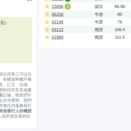
23006
8
認沽
86.86
66206
牛證
80
62140
牛證
76
) :
59122
熊證
106.5
61889
熊證
111.5
或任何第三方以任
。有關資料概不構
售、訂立、出讓、
易的任何意見或建
屬正確，惟我們不
出任何聲明。我們
亦無任何義務就任
其他發行人的權證
人或所述交易的任