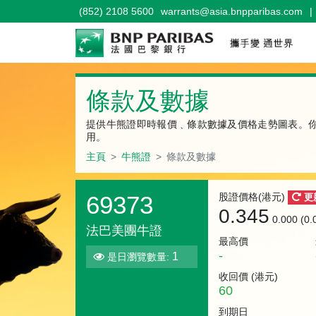
(852) 2108 5600
warrants@asia.bnpparibas.com
|
牛熊證
條款及數據
提供牛熊證即時報價﹑條款數據及價格走勢圖表。
用。
主頁
牛熊證
條款及數據
69373
股證價格(港元)
更
0.345
0.000 (0
法巴美團牛證
最高價
-
1
是日瀏覽數量:
收回價 (
港元
)
60
到期日