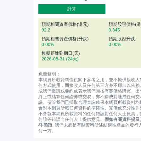
計算
預期相關資產價格(
港元
)
預期股證價格(港元
92.2
0.345
預期相關資產價格(升跌)
預期股證升跌 :
0.00%
0.00%
模擬距離到期日(天)
2026-08-31
(24天)
免責聲明：
本網頁所載資料僅供閣下參考之用，並不擬供接收人
何方式使用，而接收人及任何第三方亦不應加以依賴
成我們邀請或要約或表示我們願按有關價格購買、出
終止或結算任何證券或交易，亦不購成對達成任何交
議。儘管我們已採取合理查詢確保本網頁所載資料均
會對本網頁所載任何資料的準確性、完備或充分性作
不會就本網頁所載資料的任何錯誤對任何人士負責，
何該等錯誤向任何人士提供意見。
假如有關資料提及
∕牛熊證
, 我們未必是有關資料所述結構性產品的發行
何一方。