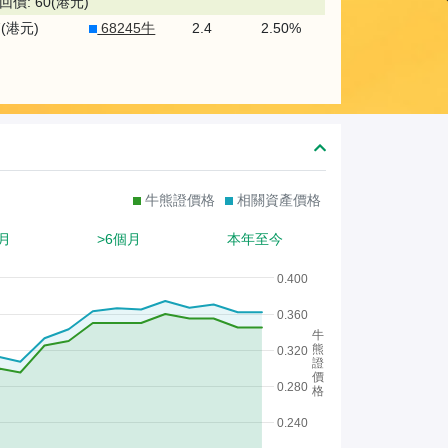
熊
回價: 60(港元)
7(港元)
68245牛
2.4
2.50%
證
/
股
證
牛熊證價格
相關資產價格
月
>6個月
本年至今
0.400
0.360
牛
熊
0.320
證
價
0.280
格
0.240