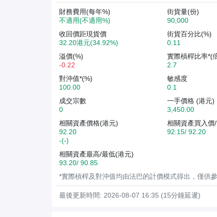
財務費用(每年%)
街貨量(份)
不適用(不適用%)
90,000
收回價距現貨價
街貨百分比(%)
32.20港元(34.92%)
0.11
溢價(%)
實際槓桿比率*(倍
-0.22
2.7
對沖值*(%)
敏感度
100.00
0.1
成交宗數
一手價格 (港元)
0
3,450.00
相關資產價格(港元)
相關資產買入價/
92.20
92.15/ 92.20
-(-)
相關資產最高/最低(港元)
93.20/ 90.85
*實際槓桿及對沖值均由法巴的計價模式得出，僅供
最後更新時間: 2026-08-07 16:35 (15分鐘延遲)