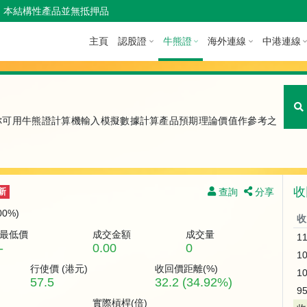
本結構性產品並無抵押品
主頁
認股證
牛熊證
海外連線
中港連線
你可用牛熊證計算機輸入模擬數據計算產品預期理論價值作參考之
收
查詢
分享
新
.00%)
收
最低價
成交金額
成交量
1
-
0.00
0
1
行使價 (
港元
)
收回價距離(%)
1
57.5
32.2 (34.92%)
9
實際槓桿(倍)