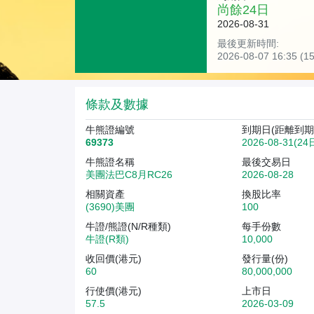
尚餘
24
日
2026-08-31
最後更新時間:
2026-08-07 16:35 
條款及數據
牛熊證編號
到期日(距離到期
69373
2026-08-31(24
牛熊證名稱
最後交易日
美團法巴C8月RC26
2026-08-28
相關資產
換股比率
(3690)美團
100
牛證/熊證(N/R種類)
每手份數
牛證(R類)
10,000
收回價(港元)
發行量(份)
60
80,000,000
行使價(港元)
上市日
57.5
2026-03-09