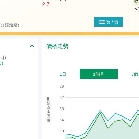
收
2.7
5
買 / 賣
(15分鐘延遲)
價格走勢
日)
日)
1日
1個月
3個
96
92
相
關
資
88
產
價
84
格
80