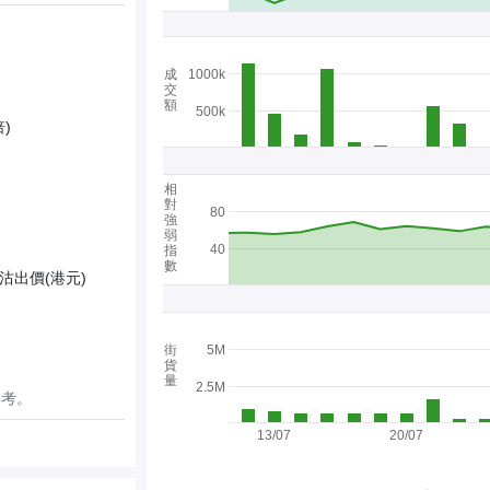
成
1000k
交
額
500k
)
相
對
80
強
弱
40
指
數
沽出價(港元)
街
5M
貨
量
2.5M
參考。
13/07
20/07