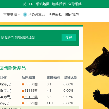
简
EN
網站地圖
聯絡我們
全球網絡
市場數據
法證AI專區
法巴學堂
關於我們
快
搜尋
速
搜
尋
回價附近產品
認
股
回價
法巴精選
實際槓桿
街貨比例
證
18(港元)
53350熊
3.1
0.00%
09(港元)
61889熊
4.3
0.00%
/
04(港元)
59122熊
5.5
0.07%
牛
5(港元)
63529熊
11.7
0.00%