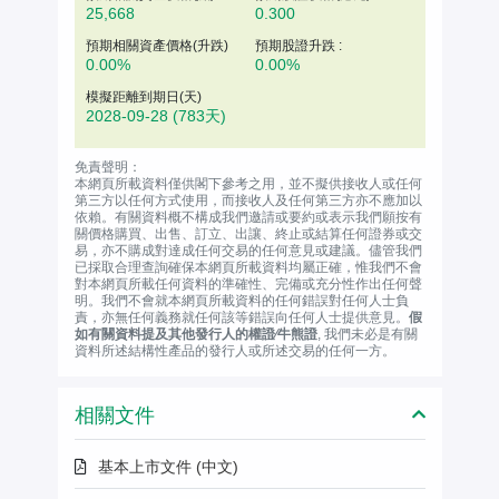
25,668
0.300
預期相關資產價格(升跌)
預期股證升跌 :
0.00%
0.00%
模擬距離到期日(天)
2028-09-28
(783天)
免責聲明：
本網頁所載資料僅供閣下參考之用，並不擬供接收人或任何
第三方以任何方式使用，而接收人及任何第三方亦不應加以
依賴。有關資料概不構成我們邀請或要約或表示我們願按有
關價格購買、出售、訂立、出讓、終止或結算任何證券或交
易，亦不購成對達成任何交易的任何意見或建議。儘管我們
已採取合理查詢確保本網頁所載資料均屬正確，惟我們不會
對本網頁所載任何資料的準確性、完備或充分性作出任何聲
明。我們不會就本網頁所載資料的任何錯誤對任何人士負
責，亦無任何義務就任何該等錯誤向任何人士提供意見。
假
如有關資料提及其他發行人的權證∕牛熊證
, 我們未必是有關
資料所述結構性產品的發行人或所述交易的任何一方。
相關文件
基本上市文件 (中文)