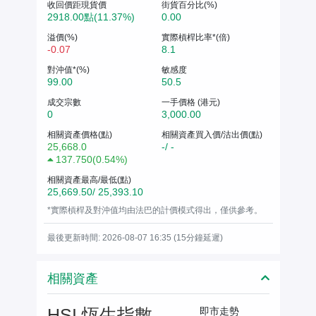
收回價距現貨價
街貨百分比(%)
2918.00點(11.37%)
0.00
溢價(%)
實際槓桿比率*(倍)
-0.07
8.1
對沖值*(%)
敏感度
99.00
50.5
成交宗數
一手價格 (港元)
0
3,000.00
相關資產價格(點)
相關資產買入價/沽出價(點)
25,668.0
-/ -
137.750
(
0.54%
)
相關資產最高/最低(點)
25,669.50/ 25,393.10
*實際槓桿及對沖值均由法巴的計價模式得出，僅供參考。
最後更新時間: 2026-08-07 16:35 (15分鐘延遲)
相關資產
HSI 恆生指數
即市走勢