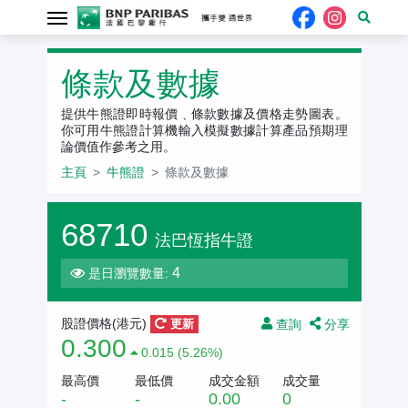
牛熊證
條款及數據
提供牛熊證即時報價﹑條款數據及價格走勢圖表。
你可用牛熊證計算機輸入模擬數據計算產品預期理
論價值作參考之用。
主頁
牛熊證
條款及數據
68710
法巴恆指牛證
4
是日瀏覽數量:
查詢
分享
股證價格(港元)
更新
0.300
0.015 (5.26%)
最高價
最低價
成交金額
成交量
-
-
0.00
0