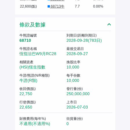
22,600(點)
68713牛
7.7
0.00%
條款及數據
牛熊證編號
到期日(距離到期日)
68710
2028-09-28(783日)
牛熊證名稱
最後交易日
恆指法巴W9月RC28
2028-09-27
相關資產
換股比率
(HSI)恆生指數
10,000
牛證/熊證(N/R種類)
每手份數
牛證(R類)
10,000
收回價(點)
發行量(份)
22,750
250,000,000
行使價(點)
上市日
22,650
2026-07-03
財務費用(每年%)
街貨量(份)
不適用(不適用%)
0