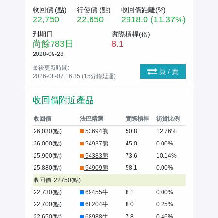
收回價 (
點
)
行使價 (
點
)
收回價距離(%)
22,750
22,650
2918.0 (11.37%)
到期日
實際槓桿(倍)
尚餘
783
日
8.1
2028-09-28
最後更新時間:
買 / 賣
2026-08-07 16:35 (15分鐘延遲)
收回價附近產品
收回價
法巴精選
實際槓桿
街貨比例
26,030(點)
53694熊
50.8
12.76%
26,000(點)
54937熊
45.0
0.00%
25,900(點)
54383熊
73.6
10.14%
25,880(點)
54909熊
58.1
0.00%
收回價: 22750(點)
22,730(點)
69455牛
8.1
0.00%
22,700(點)
68204牛
8.0
0.25%
22,650(點)
68988牛
7.8
0.46%