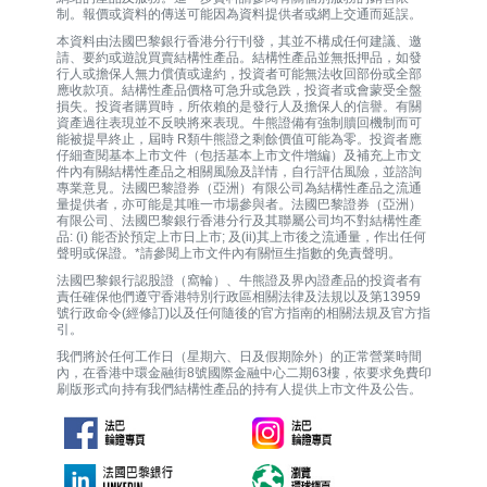
制。報價或資料的傳送可能因為資料提供者或網上交通而延誤。
本資料由法國巴黎銀行香港分行刊發，其並不構成任何建議、邀
請、要約或遊說買賣結構性產品。結構性產品並無抵押品，如發
行人或擔保人無力償債或違約，投資者可能無法收回部份或全部
應收款項。結構性產品價格可急升或急跌，投資者或會蒙受全盤
損失。投資者購買時，所依賴的是發行人及擔保人的信譽。有關
資產過往表現並不反映將來表現。牛熊證備有強制贖回機制而可
能被提早終止，屆時 R類牛熊證之剩餘價值可能為零。投資者應
仔細查閱基本上市文件（包括基本上市文件增編）及補充上市文
件內有關結構性產品之相關風險及詳情，自行評估風險，並諮詢
專業意見。法國巴黎證券（亞洲）有限公司為結構性產品之流通
量提供者，亦可能是其唯一巿場參與者。法國巴黎證券（亞洲）
有限公司、法國巴黎銀行香港分行及其聯屬公司均不對結構性產
品: (i) 能否於預定上市日上市; 及(ii)其上市後之流通量，作出任何
聲明或保證。*請參閱上市文件內有關恒生指數的免責聲明。
法國巴黎銀行認股證（窩輪）、牛熊證及界內證產品的投資者有
責任確保他們遵守香港特別行政區相關法律及法規以及第13959
號行政命令(經修訂)以及任何隨後的官方指南的相關法規及官方指
引。
我們將於任何工作日（星期六、日及假期除外）的正常營業時間
內，在香港中環金融街8號國際金融中心二期63樓，依要求免費印
刷版形式向持有我們結構性產品的持有人提供上市文件及公告。