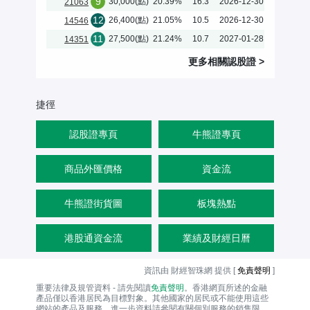
9
30,000(點)
20.39%
16.3
2026-12-30
21063
12
26,400(點)
21.05%
10.5
2026-12-30
14546
11
27,500(點)
21.24%
10.7
2027-01-28
14351
更多相關
認股證
>
捷徑
認股證專頁
牛熊證專頁
商品外匯價格
資金流
牛熊證街貨圖
板塊熱點
港股通資金流
業績及財經日曆
資訊由 財經智珠網 提供 [
免責聲明
]
重要法律及規管資料 - 請先閱讀
免責聲明
。香港網頁所述的金融
產品僅以香港居民為目標對象。其他國家的居民或不能使用這些
網站的產品及服務。進一步資料請參閱有關個別服務的銷售限