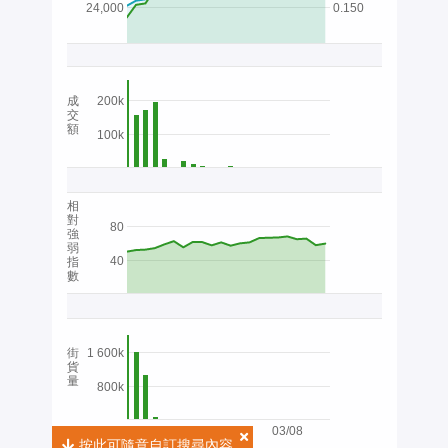
24,000
0.150
成
200k
交
額
100k
相
對
80
強
弱
40
指
數
街
1 600k
貨
量
800k
03/08
按此可隨意自訂搜尋內容
按此可隨意自訂搜尋內容
2026