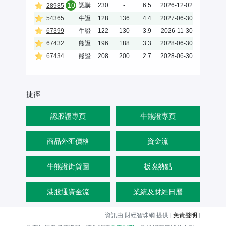
10
認購
230
-
6.5
2026-12-02
28985
54365
牛證
128
136
4.4
2027-06-30
67399
牛證
122
130
3.9
2026-11-30
67432
熊證
196
188
3.3
2028-06-30
67434
熊證
208
200
2.7
2028-06-30
捷徑
認股證專頁
牛熊證專頁
商品外匯價格
資金流
牛熊證街貨圖
板塊熱點
港股通資金流
業績及財經日曆
資訊由 財經智珠網 提供 [
免責聲明
]