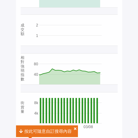
成
2
交
額
1
相
對
80
強
弱
40
指
數
街
8k
貨
量
4k
03/08
按此可隨意自訂搜尋內容
按此可隨意自訂搜尋內容
2026