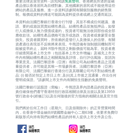
重要法律及規管資料 - 請先閱讀
免責聲明
。香港網頁所述的金融
產品僅以香港居民為目標對象。其他國家的居民或不能使用這些
網站的產品及服務。進一步資料請參閱有關個別服務的銷售限
制。報價或資料的傳送可能因為資料提供者或網上交通而延誤。
本資料由法國巴黎銀行香港分行刊發，其並不構成任何建議、邀
請、要約或遊說買賣結構性產品。結構性產品並無抵押品，如發
行人或擔保人無力償債或違約，投資者可能無法收回部份或全部
應收款項。結構性產品價格可急升或急跌，投資者或會蒙受全盤
損失。投資者購買時，所依賴的是發行人及擔保人的信譽。有關
資產過往表現並不反映將來表現。牛熊證備有強制贖回機制而可
能被提早終止，屆時 R類牛熊證之剩餘價值可能為零。投資者應
仔細查閱基本上市文件（包括基本上市文件增編）及補充上市文
件內有關結構性產品之相關風險及詳情，自行評估風險，並諮詢
專業意見。法國巴黎證券（亞洲）有限公司為結構性產品之流通
量提供者，亦可能是其唯一巿場參與者。法國巴黎證券（亞洲）
有限公司、法國巴黎銀行香港分行及其聯屬公司均不對結構性產
品: (i) 能否於預定上市日上市; 及(ii)其上市後之流通量，作出任何
聲明或保證。*請參閱上市文件內有關恒生指數的免責聲明。
法國巴黎銀行認股證（窩輪）、牛熊證及界內證產品的投資者有
責任確保他們遵守香港特別行政區相關法律及法規以及第13959
號行政命令(經修訂)以及任何隨後的官方指南的相關法規及官方指
引。
我們將於任何工作日（星期六、日及假期除外）的正常營業時間
內，在香港中環金融街8號國際金融中心二期63樓，依要求免費印
刷版形式向持有我們結構性產品的持有人提供上市文件及公告。