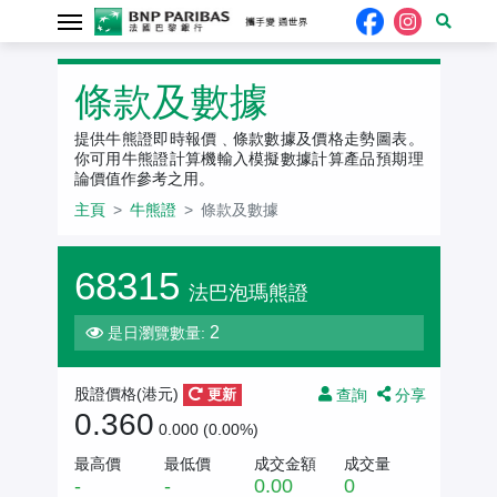
牛熊證
條款及數據
提供牛熊證即時報價﹑條款數據及價格走勢圖表。
你可用牛熊證計算機輸入模擬數據計算產品預期理
論價值作參考之用。
主頁
牛熊證
條款及數據
68315
法巴泡瑪熊證
2
是日瀏覽數量:
查詢
分享
股證價格(港元)
更新
0.360
0.000 (0.00%)
最高價
最低價
成交金額
成交量
-
-
0.00
0