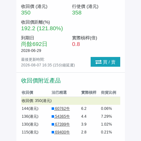
收回價 (
港元
)
行使價 (
港元
)
350
358
收回價距離(%)
192.2 (121.80%)
到期日
實際槓桿(倍)
尚餘
692
日
0.8
2028-06-29
最後更新時間:
買 / 賣
2026-08-07 16:35 (15分鐘延遲)
收回價附近產品
收回價
法巴精選
實際槓桿
街貨比例
收回價: 350(港元)
144(港元)
60762牛
6.2
0.06%
136(港元)
54365牛
4.4
7.29%
130(港元)
67399牛
3.9
1.02%
115(港元)
69400牛
2.8
0.21%