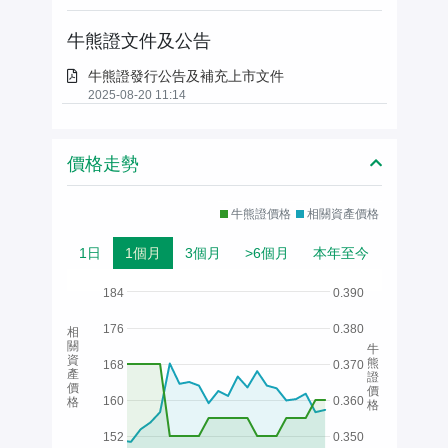
牛熊證文件及公告
牛熊證發行公告及補充上市文件
2025-08-20 11:14
價格走勢
牛熊證價格
相關資產價格
1日
1個月
3個月
>6個月
本年至今
184
0.390
176
0.380
相
關
牛
資
熊
168
0.370
產
證
價
價
160
0.360
格
格
152
0.350