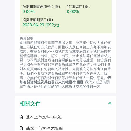
預期相關資產價格(升跌)
預期股證升跌 :
0.00%
0.00%
模擬距離到期日(天)
2028-06-29
(692天)
免責聲明：
本網頁所載資料僅供閣下參考之用，並不擬供接收人或任何
第三方以任何方式使用，而接收人及任何第三方亦不應加以
依賴。有關資料概不構成我們邀請或要約或表示我們願按有
關價格購買、出售、訂立、出讓、終止或結算任何證券或交
易，亦不購成對達成任何交易的任何意見或建議。儘管我們
已採取合理查詢確保本網頁所載資料均屬正確，惟我們不會
對本網頁所載任何資料的準確性、完備或充分性作出任何聲
明。我們不會就本網頁所載資料的任何錯誤對任何人士負
責，亦無任何義務就任何該等錯誤向任何人士提供意見。
假
如有關資料提及其他發行人的權證∕牛熊證
, 我們未必是有關
資料所述結構性產品的發行人或所述交易的任何一方。
相關文件
基本上市文件 (中文)
基本上市文件之增編