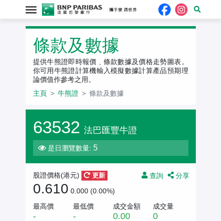
牛熊證
條款及數據
提供牛熊證即時報價﹑條款數據及價格走勢圖表。
你可用牛熊證計算機輸入模擬數據計算產品預期理
論價值作參考之用。
主頁
牛熊證
條款及數據
63532
法巴匯豐牛證
5
是日瀏覽數量:
查詢
分享
股證價格(港元)
更新
0.610
0.000 (0.00%)
最高價
最低價
成交金額
成交量
-
-
0.00
0