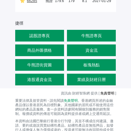
66285
熊證
179.6
179
8.1
2027-01-29
捷徑
認股證專頁
牛熊證專頁
商品外匯價格
資金流
牛熊證街貨圖
板塊熱點
港股通資金流
業績及財經日曆
資訊由 財經智珠網 提供 [
免責聲明
]
重要法律及規管資料 - 請先閱讀
免責聲明
。香港網頁所述的金融
產品僅以香港居民為目標對象。其他國家的居民或不能使用這些
網站的產品及服務。進一步資料請參閱有關個別服務的銷售限
制。報價或資料的傳送可能因為資料提供者或網上交通而延誤。
本資料由法國巴黎銀行香港分行刊發，其並不構成任何建議、邀
請、要約或遊說買賣結構性產品。結構性產品並無抵押品，如發
行人或擔保人無力償債或違約，投資者可能無法收回部份或全部