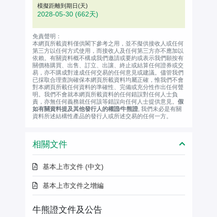
模擬距離到期日(天)
2028-05-30
(662天)
免責聲明：
本網頁所載資料僅供閣下參考之用，並不擬供接收人或任何
第三方以任何方式使用，而接收人及任何第三方亦不應加以
依賴。有關資料概不構成我們邀請或要約或表示我們願按有
關價格購買、出售、訂立、出讓、終止或結算任何證券或交
易，亦不購成對達成任何交易的任何意見或建議。儘管我們
已採取合理查詢確保本網頁所載資料均屬正確，惟我們不會
對本網頁所載任何資料的準確性、完備或充分性作出任何聲
明。我們不會就本網頁所載資料的任何錯誤對任何人士負
責，亦無任何義務就任何該等錯誤向任何人士提供意見。
假
如有關資料提及其他發行人的權證∕牛熊證
, 我們未必是有關
資料所述結構性產品的發行人或所述交易的任何一方。
相關文件
基本上市文件 (中文)
基本上市文件之增編
牛熊證文件及公告