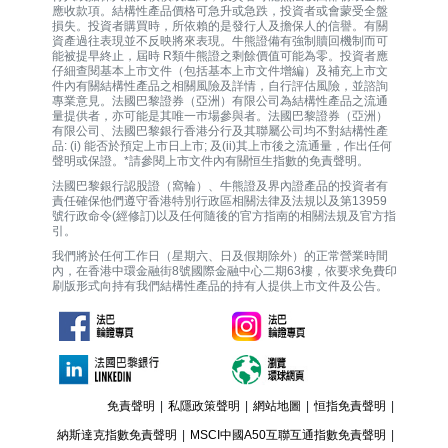
應收款項。結構性產品價格可急升或急跌，投資者或會蒙受全盤
損失。投資者購買時，所依賴的是發行人及擔保人的信譽。有關
資產過往表現並不反映將來表現。牛熊證備有強制贖回機制而可
能被提早終止，屆時 R類牛熊證之剩餘價值可能為零。投資者應
仔細查閱基本上市文件（包括基本上市文件增編）及補充上市文
件內有關結構性產品之相關風險及詳情，自行評估風險，並諮詢
專業意見。法國巴黎證券（亞洲）有限公司為結構性產品之流通
量提供者，亦可能是其唯一巿場參與者。法國巴黎證券（亞洲）
有限公司、法國巴黎銀行香港分行及其聯屬公司均不對結構性產
品: (i) 能否於預定上市日上市; 及(ii)其上市後之流通量，作出任何
聲明或保證。*請參閱上市文件內有關恒生指數的免責聲明。
法國巴黎銀行認股證（窩輪）、牛熊證及界內證產品的投資者有
責任確保他們遵守香港特別行政區相關法律及法規以及第13959
號行政命令(經修訂)以及任何隨後的官方指南的相關法規及官方指
引。
我們將於任何工作日（星期六、日及假期除外）的正常營業時間
內，在香港中環金融街8號國際金融中心二期63樓，依要求免費印
刷版形式向持有我們結構性產品的持有人提供上市文件及公告。
免責聲明
|
私隱政策聲明
|
網站地圖
|
恒指免責聲明
|
納斯達克指數免責聲明
|
MSCI中國A50互聯互通指數免責聲明
|