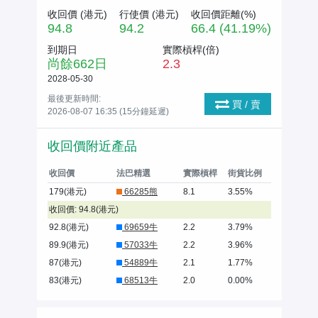
收回價 (
港元
)
行使價 (
港元
)
收回價距離(%)
94.8
94.2
66.4 (41.19%)
到期日
實際槓桿(倍)
尚餘
662
日
2.3
2028-05-30
最後更新時間:
買 / 賣
2026-08-07 16:35 (15分鐘延遲)
收回價附近產品
收回價
法巴精選
實際槓桿
街貨比例
179(港元)
66285熊
8.1
3.55%
收回價: 94.8(港元)
92.8(港元)
69659牛
2.2
3.79%
89.9(港元)
57033牛
2.2
3.96%
87(港元)
54889牛
2.1
1.77%
83(港元)
68513牛
2.0
0.00%