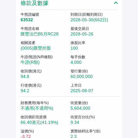
條款及數據
牛熊證編號
到期日(距離到期日)
63532
2028-05-30(662日)
牛熊證名稱
最後交易日
匯豐法巴B5月RC28
2028-05-26
相關資產
換股比率
(0005)匯豐控股
100
牛證/熊證(N/R種類)
每手份數
牛證(R類)
4,000
收回價(港元)
發行量(份)
94.8
60,000,000
行使價(港元)
上市日
94.2
2025-08-07
財務費用(每年%)
街貨量(份)
不適用(不適用%)
5,604,000
收回價距現貨價
街貨百分比(%)
66.40港元(41.19%)
9.34
溢價(%)
實際槓桿比率*(倍)
-3.72
2.3