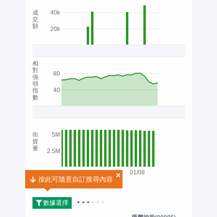
成
40k
交
額
20k
相
對
80
強
弱
40
指
數
街
5M
貨
量
2.5M
01/08
按此可隨意自訂搜尋內容
按此可隨意自訂搜尋內容
2026
數據選擇