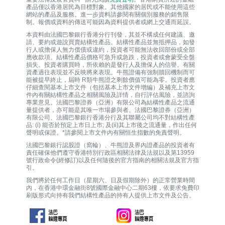
產品僅以香港居民為目標對象。其他國家的居民或不能使用這些
網站的產品及服務。進一步資料請參閱有關個別服務的銷售限
制。報價或資料的傳送可能因為資料提供者或網上交通而延誤。
本資料由法國巴黎銀行香港分行刊發，其並不構成任何建議、邀
請、要約或遊說買賣結構性產品。結構性產品並無抵押品，如發
行人或擔保人無力償債或違約，投資者可能無法收回部份或全部
應收款項。結構性產品價格可急升或急跌，投資者或會蒙受全盤
損失。投資者購買時，所依賴的是發行人及擔保人的信譽。有關
資產過往表現並不反映將來表現。牛熊證備有強制贖回機制而可
能被提早終止，屆時 R類牛熊證之剩餘價值可能為零。投資者應
仔細查閱基本上市文件（包括基本上市文件增編）及補充上市文
件內有關結構性產品之相關風險及詳情，自行評估風險，並諮詢
專業意見。法國巴黎證券（亞洲）有限公司為結構性產品之流通
量提供者，亦可能是其唯一巿場參與者。法國巴黎證券（亞洲）
有限公司、法國巴黎銀行香港分行及其聯屬公司均不對結構性產
品: (i) 能否於預定上市日上市; 及(ii)其上市後之流通量，作出任何
聲明或保證。*請參閱上市文件內有關恒生指數的免責聲明。
法國巴黎銀行認股證（窩輪）、牛熊證及界內證產品的投資者有
責任確保他們遵守香港特別行政區相關法律及法規以及第13959
號行政命令(經修訂)以及任何隨後的官方指南的相關法規及官方指
引。
我們將於任何工作日（星期六、日及假期除外）的正常營業時間
內，在香港中環金融街8號國際金融中心二期63樓，依要求免費印
刷版形式向持有我們結構性產品的持有人提供上市文件及公告。