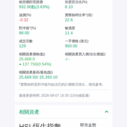
收回價距現貨價
街貨百分比(%)
932.00點(3.63%)
8.10
溢價(%)
實際槓桿比率*(倍)
-0.32
22.6
對沖值*(%)
敏感度
88.00
11.4
成交宗數
一手價格 (港元)
129
950.00
相關資產價格(點)
相關資產買入價/沽出價(點)
25,668.0
-/ -
137.750
(
0.54%
)
相關資產最高/最低(點)
25,669.50/ 25,393.10
*實際槓桿及對沖值均由法巴的計價模式得出，僅供參考。
最後更新時間: 2026-08-07 16:35 (15分鐘延遲)
相關資產
HSI 恆生指數
即市走勢