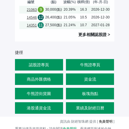
編號
(點)
波幅(%)
槓桿(倍)
(年-月-日)
9
30,000(點)
20.39%
16.3
2026-12-30
21063
12
26,400(點)
21.05%
10.5
2026-12-30
14546
11
27,500(點)
21.24%
10.7
2027-01-28
14351
更多相關
認股證
>
捷徑
認股證專頁
牛熊證專頁
商品外匯價格
資金流
牛熊證街貨圖
板塊熱點
港股通資金流
業績及財經日曆
資訊由 財經智珠網 提供 [
免責聲明
]
重要法律及規管資料 - 請先閱讀
免責聲明
。香港網頁所述的金融