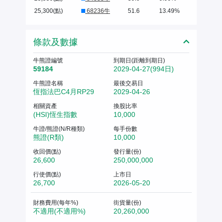
25,300(點)
68236牛
51.6
13.49%
條款及數據
牛熊證編號
到期日(距離到期日)
59184
2029-04-27(994日)
牛熊證名稱
最後交易日
恆指法巴C4月RP29
2029-04-26
相關資產
換股比率
(HSI)恆生指數
10,000
牛證/熊證(N/R種類)
每手份數
熊證(R類)
10,000
收回價(點)
發行量(份)
26,600
250,000,000
行使價(點)
上市日
26,700
2026-05-20
財務費用(每年%)
街貨量(份)
不適用(不適用%)
20,260,000