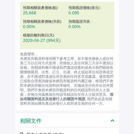
預期相關資產價格(
點
)
預期股證價格(港元) :
25,668
0.095
預期相關資產價格(升跌)
預期股證升跌 :
0.00%
0.00%
模擬距離到期日(天)
2029-04-27
(994天)
免責聲明：
本網頁所載資料僅供閣下參考之用，並不擬供接收人或任何
第三方以任何方式使用，而接收人及任何第三方亦不應加以
依賴。有關資料概不構成我們邀請或要約或表示我們願按有
關價格購買、出售、訂立、出讓、終止或結算任何證券或交
易，亦不購成對達成任何交易的任何意見或建議。儘管我們
已採取合理查詢確保本網頁所載資料均屬正確，惟我們不會
對本網頁所載任何資料的準確性、完備或充分性作出任何聲
明。我們不會就本網頁所載資料的任何錯誤對任何人士負
責，亦無任何義務就任何該等錯誤向任何人士提供意見。
假
如有關資料提及其他發行人的權證∕牛熊證
, 我們未必是有關
資料所述結構性產品的發行人或所述交易的任何一方。
相關文件