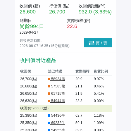
收回價 (
點
)
行使價 (
點
)
收回價距離(%)
26,600
26,700
932.0 (3.63%)
到期日
實際槓桿(倍)
尚餘
994
日
22.6
2029-04-27
最後更新時間:
買 / 賣
2026-08-07 16:35 (15分鐘延遲)
收回價附近產品
收回價
法巴精選
實際槓桿
街貨比例
26,700(點)
58934熊
20.9
9.97%
26,680(點)
57585熊
21.1
0.46%
26,650(點)
61715熊
21.9
5.41%
26,630(點)
54944熊
23.3
0.00%
收回價: 26600(點)
25,380(點)
54436牛
62.7
1.18%
25,350(點)
69232牛
59.1
1.09%
25,330(點)
54955牛
39.6
0.00%