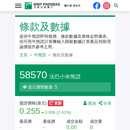
牛熊證
條款及數據
提供牛熊證即時報價﹑條款數據及價格走勢圖表。
你可用牛熊證計算機輸入模擬數據計算產品預期理
論價值作參考之用。
主頁
牛熊證
條款及數據
58570
法巴小米熊證
5
是日瀏覽數量:
查詢
分享
股證價格(港元)
更新
0.255
0.006 (2.41%)
最高價
最低價
成交金額
成交量
-
-
0.00
0