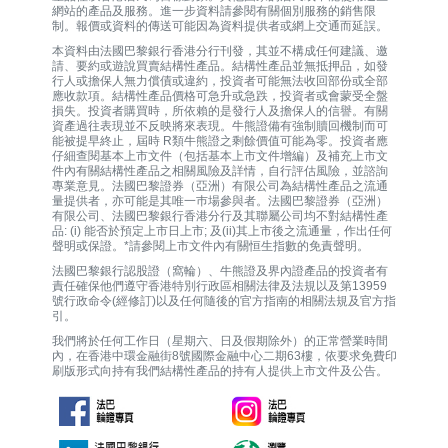
網站的產品及服務。進一步資料請參閱有關個別服務的銷售限
制。報價或資料的傳送可能因為資料提供者或網上交通而延誤。
本資料由法國巴黎銀行香港分行刊發，其並不構成任何建議、邀
請、要約或遊說買賣結構性產品。結構性產品並無抵押品，如發
行人或擔保人無力償債或違約，投資者可能無法收回部份或全部
應收款項。結構性產品價格可急升或急跌，投資者或會蒙受全盤
損失。投資者購買時，所依賴的是發行人及擔保人的信譽。有關
資產過往表現並不反映將來表現。牛熊證備有強制贖回機制而可
能被提早終止，屆時 R類牛熊證之剩餘價值可能為零。投資者應
仔細查閱基本上市文件（包括基本上市文件增編）及補充上市文
件內有關結構性產品之相關風險及詳情，自行評估風險，並諮詢
專業意見。法國巴黎證券（亞洲）有限公司為結構性產品之流通
量提供者，亦可能是其唯一巿場參與者。法國巴黎證券（亞洲）
有限公司、法國巴黎銀行香港分行及其聯屬公司均不對結構性產
品: (i) 能否於預定上市日上市; 及(ii)其上市後之流通量，作出任何
聲明或保證。*請參閱上市文件內有關恒生指數的免責聲明。
法國巴黎銀行認股證（窩輪）、牛熊證及界內證產品的投資者有
責任確保他們遵守香港特別行政區相關法律及法規以及第13959
號行政命令(經修訂)以及任何隨後的官方指南的相關法規及官方指
引。
我們將於任何工作日（星期六、日及假期除外）的正常營業時間
內，在香港中環金融街8號國際金融中心二期63樓，依要求免費印
刷版形式向持有我們結構性產品的持有人提供上市文件及公告。