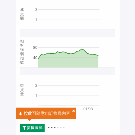
成
2
交
額
1
相
對
80
強
弱
40
指
數
街
2
貨
量
1
01/08
按此可隨意自訂搜尋內容
按此可隨意自訂搜尋內容
2026
數據選擇