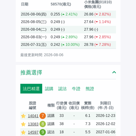
小米集團(01810)
日期
58570(港元)
價格(港元)
2026-08-06(四)
0.255
(
2.41%)
26.86
(
2.82%)
2026-08-05(三)
0.249
(-)
27.64
(
1.14%)
2026-08-04(二)
0.249
(-)
27.96
(-)
2026-08-03(一)
0.249
(
2.89%)
27.96
(
2.85%)
2026-07-31(五)
0.242
(
10.00%)
28.78
(
7.28%)
最後更新時間: 2026-08-06
推薦選擇
法巴精選
認購
認沽
牛證
熊證
股證
行使價
收回價
實際
到期日
種類
編號
(港元)
(港元)
槓桿(倍)
(年-月-日)
7
認購
33
-
6.1
2026-12-23
14041
8
認購
38
-
7.3
2026-12-02
13083
9
認沽
18
-
5.5
2027-01-06
14597