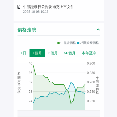
牛熊證發行公告及補充上市文件
2025-10-08 10:16
價格走勢
牛熊證價格
相關資產價格
1日
1個月
3個月
>6個月
本年至今
40
0.300
36
0.280
相
關
牛
資
熊
32
0.260
產
證
價
價
28
0.240
格
格
24
0.220