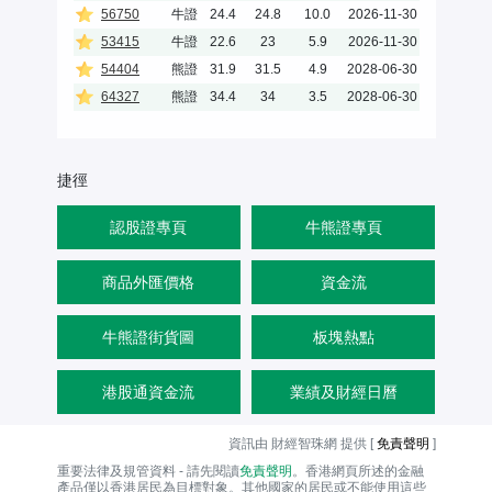
56750
牛證
24.4
24.8
10.0
2026-11-30
53415
牛證
22.6
23
5.9
2026-11-30
54404
熊證
31.9
31.5
4.9
2028-06-30
64327
熊證
34.4
34
3.5
2028-06-30
捷徑
認股證專頁
牛熊證專頁
商品外匯價格
資金流
牛熊證街貨圖
板塊熱點
港股通資金流
業績及財經日曆
資訊由 財經智珠網 提供 [
免責聲明
]
重要法律及規管資料 - 請先閱讀
免責聲明
。香港網頁所述的金融
產品僅以香港居民為目標對象。其他國家的居民或不能使用這些