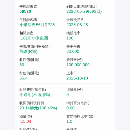
牛熊證編號
到期日(距離到期日)
58570
2028-06-29(693日)
牛熊證名稱
最後交易日
小米法巴E6月RP28
2028-06-28
相關資產
換股比率
(1810)小米集團
100
牛證/熊證(N/R種類)
每手份數
熊證(R類)
20,000
收回價(港元)
發行量(份)
56
100,000,000
行使價(港元)
上市日
56.4
2025-10-10
財務費用(每年%)
街貨量(份)
不適用(不適用%)
0
收回價距現貨價
街貨百分比(%)
29.14港元(108.49%)
0.00
溢價(%)
實際槓桿比率*(倍)
-15.04
1.0
對沖值*(%)
敏感度