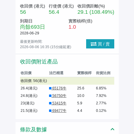
收回價 (
港元
)
行使價 (
港元
)
收回價距離(%)
56
56.4
29.1 (108.49%)
到期日
實際槓桿(倍)
尚餘
693
日
1.0
2028-06-29
最後更新時間:
買 / 賣
2026-08-06 16:35 (15分鐘延遲)
收回價附近產品
收回價
法巴精選
實際槓桿
街貨比例
收回價: 56(港元)
26.4(港元)
65176牛
25.6
6.85%
24.8(港元)
56750牛
10.0
7.92%
23(港元)
53415牛
5.9
2.77%
21.5(港元)
69477牛
4.4
0.12%
條款及數據