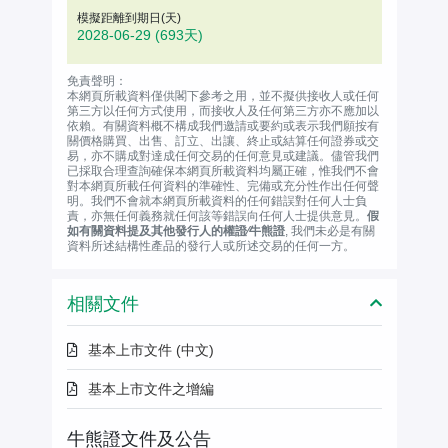
模擬距離到期日(天)
2028-06-29
(693天)
免責聲明：
本網頁所載資料僅供閣下參考之用，並不擬供接收人或任何
第三方以任何方式使用，而接收人及任何第三方亦不應加以
依賴。有關資料概不構成我們邀請或要約或表示我們願按有
關價格購買、出售、訂立、出讓、終止或結算任何證券或交
易，亦不購成對達成任何交易的任何意見或建議。儘管我們
已採取合理查詢確保本網頁所載資料均屬正確，惟我們不會
對本網頁所載任何資料的準確性、完備或充分性作出任何聲
明。我們不會就本網頁所載資料的任何錯誤對任何人士負
責，亦無任何義務就任何該等錯誤向任何人士提供意見。
假
如有關資料提及其他發行人的權證∕牛熊證
, 我們未必是有關
資料所述結構性產品的發行人或所述交易的任何一方。
相關文件
基本上市文件 (中文)
基本上市文件之增編
牛熊證文件及公告