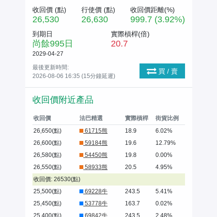
收回價 (
點
)
行使價 (
點
)
收回價距離(%)
26,530
26,630
999.7 (3.92%)
到期日
實際槓桿(倍)
尚餘
995
日
20.7
2029-04-27
最後更新時間:
買 / 賣
2026-08-06 16:35 (15分鐘延遲)
收回價附近產品
收回價
法巴精選
實際槓桿
街貨比例
26,650(點)
61715熊
18.9
6.02%
26,600(點)
59184熊
19.6
12.79%
26,580(點)
54450熊
19.8
0.00%
26,550(點)
58933熊
20.5
4.95%
收回價: 26530(點)
25,500(點)
69228牛
243.5
5.41%
25,450(點)
53778牛
163.7
0.02%
25,400(點)
69842牛
243.5
2.48%