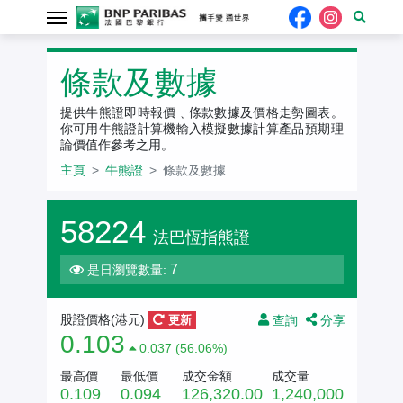
牛熊證
條款及數據
提供牛熊證即時報價﹑條款數據及價格走勢圖表。
你可用牛熊證計算機輸入模擬數據計算產品預期理
論價值作參考之用。
主頁
牛熊證
條款及數據
58224
法巴恆指熊證
7
是日瀏覽數量:
查詢
分享
股證價格(港元)
更新
0.103
0.037 (56.06%)
最高價
最低價
成交金額
成交量
0.109
0.094
126,320.00
1,240,000