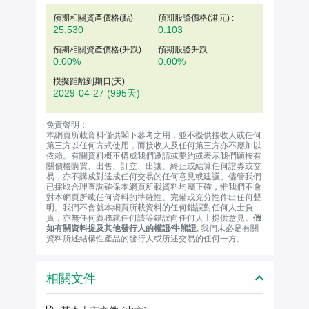
預期相關資產價格(
點
)
預期股證價格(港元) :
25,530
0.103
預期相關資產價格(升跌)
預期股證升跌 :
0.00%
0.00%
模擬距離到期日(天)
2029-04-27
(995天)
免責聲明：
本網頁所載資料僅供閣下參考之用，並不擬供接收人或任何
第三方以任何方式使用，而接收人及任何第三方亦不應加以
依賴。有關資料概不構成我們邀請或要約或表示我們願按有
關價格購買、出售、訂立、出讓、終止或結算任何證券或交
易，亦不購成對達成任何交易的任何意見或建議。儘管我們
已採取合理查詢確保本網頁所載資料均屬正確，惟我們不會
對本網頁所載任何資料的準確性、完備或充分性作出任何聲
明。我們不會就本網頁所載資料的任何錯誤對任何人士負
責，亦無任何義務就任何該等錯誤向任何人士提供意見。
假
如有關資料提及其他發行人的權證∕牛熊證
, 我們未必是有關
資料所述結構性產品的發行人或所述交易的任何一方。
相關文件