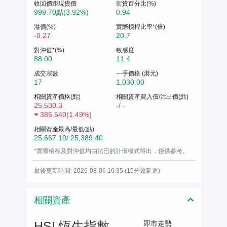
收回價距現貨價
街貨百分比(%)
999.70點(3.92%)
0.94
溢價(%)
實際槓桿比率*(倍)
-0.27
20.7
對沖值*(%)
敏感度
88.00
11.4
成交宗數
一手價格 (港元)
17
1,030.00
相關資產價格(點)
相關資產買入價/沽出價(點)
25,530.3
-/ -
385.540
(
1.49%
)
相關資產最高/最低(點)
25,667.10/ 25,389.40
*實際槓桿及對沖值均由法巴的計價模式得出，僅供參考。
最後更新時間: 2026-08-06 16:35 (15分鐘延遲)
相關資產
HSI 恆生指數
即市走勢