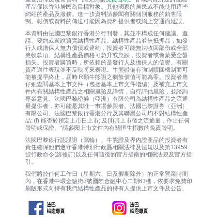
產品僅以香港居民為目標對象。其他國家的居民或不能使用這些
網站的產品及服務。進一步資料請參閱有關個別服務的銷售限
制。報價或資料的傳送可能因為資料提供者或網上交通而延誤。
本資料由法國巴黎銀行香港分行刊發，其並不構成任何建議、邀
請、要約或遊說買賣結構性產品。結構性產品並無抵押品，如發
行人或擔保人無力償債或違約，投資者可能無法收回部份或全部
應收款項。結構性產品價格可急升或急跌，投資者或會蒙受全盤
損失。投資者購買時，所依賴的是發行人及擔保人的信譽。有關
資產過往表現並不反映將來表現。牛熊證備有強制贖回機制而可
能被提早終止，屆時 R類牛熊證之剩餘價值可能為零。投資者應
仔細查閱基本上市文件（包括基本上市文件增編）及補充上市文
件內有關結構性產品之相關風險及詳情，自行評估風險，並諮詢
專業意見。法國巴黎證券（亞洲）有限公司為結構性產品之流通
量提供者，亦可能是其唯一巿場參與者。法國巴黎證券（亞洲）
有限公司、法國巴黎銀行香港分行及其聯屬公司均不對結構性產
品: (i) 能否於預定上市日上市; 及(ii)其上市後之流通量，作出任何
聲明或保證。*請參閱上市文件內有關恒生指數的免責聲明。
法國巴黎銀行認股證（窩輪）、牛熊證及界內證產品的投資者有
責任確保他們遵守香港特別行政區相關法律及法規以及第13959
號行政命令(經修訂)以及任何隨後的官方指南的相關法規及官方指
引。
我們將於任何工作日（星期六、日及假期除外）的正常營業時間
內，在香港中環金融街8號國際金融中心二期63樓，依要求免費印
刷版形式向持有我們結構性產品的持有人提供上市文件及公告。