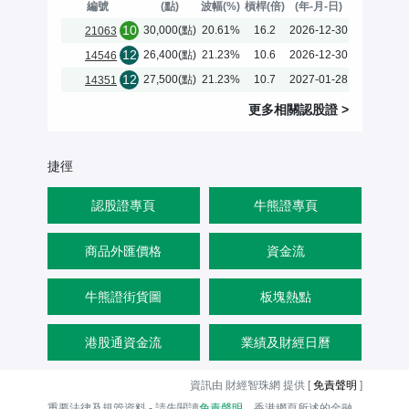
編號
(點)
波幅(%)
槓桿(倍)
(年-月-日)
10
30,000(點)
20.61%
16.2
2026-12-30
21063
12
26,400(點)
21.23%
10.6
2026-12-30
14546
12
27,500(點)
21.23%
10.7
2027-01-28
14351
更多相關
認股證
>
捷徑
認股證專頁
牛熊證專頁
商品外匯價格
資金流
牛熊證街貨圖
板塊熱點
港股通資金流
業績及財經日曆
資訊由 財經智珠網 提供 [
免責聲明
]
重要法律及規管資料 - 請先閱讀
免責聲明
。香港網頁所述的金融