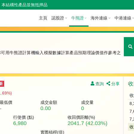
本結構性產品並無抵押品
主頁
認股證
牛熊證
海外連線
中港連線
你可用牛熊證計算機輸入模擬數據計算產品預期理論價值作參考之
收
查詢
分享
新
1.69%)
收
最低價
成交金額
成交量
8
-
0.00
0
7
行使價 (
點
)
收回價距離(%)
7
6,980
2041.7 (42.03%)
收
實際槓桿(倍)