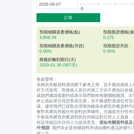
0
計算
預期相關資產價格(
點
)
預期股證價格(港元
4,858.29
0.175
預期相關資產價格(升跌)
預期股證升跌 :
0.00%
0.00%
模擬距離到期日(天)
2029-01-30
(907天)
免責聲明：
本網頁所載資料僅供閣下參考之用，並不擬供接收人
何方式使用，而接收人及任何第三方亦不應加以依賴
成我們邀請或要約或表示我們願按有關價格購買、出
終止或結算任何證券或交易，亦不購成對達成任何交
議。儘管我們已採取合理查詢確保本網頁所載資料均
會對本網頁所載任何資料的準確性、完備或充分性作
不會就本網頁所載資料的任何錯誤對任何人士負責，
何該等錯誤向任何人士提供意見。
假如有關資料提及
∕牛熊證
, 我們未必是有關資料所述結構性產品的發行
何一方。