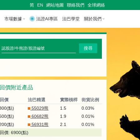
简
EN
網站地圖
聯絡我們
全球網絡
市場數據
法證AI專區
法巴學堂
關於我們
快
搜尋
速
搜
尋
回價附近產品
認
股
回價
法巴精選
實際槓桿
街貨比例
證
,300(點)
55029熊
1.5
0.03%
,600(點)
60682熊
1.9
0.01%
/
,200(點)
56931熊
2.1
0.01%
牛
回價: 6900(點)