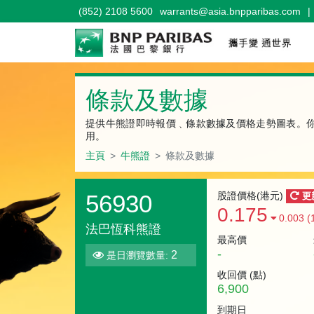
(852) 2108 5600
warrants@asia.bnpparibas.com
|
牛熊證
條款及數據
提供牛熊證即時報價﹑條款數據及價格走勢圖表。
用。
主頁
牛熊證
條款及數據
56930
股證價格(港元)
更
0.175
0.003 (
法巴恆科熊證
最高價
-
2
是日瀏覽數量:
收回價 (
點
)
6,900
到期日