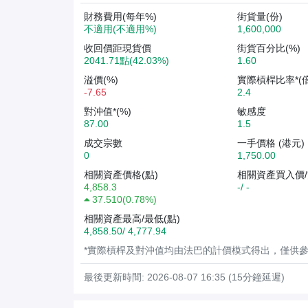
財務費用(每年%)
街貨量(份)
不適用(不適用%)
1,600,000
收回價距現貨價
街貨百分比(%)
2041.71點(42.03%)
1.60
溢價(%)
實際槓桿比率*(倍
-7.65
2.4
對沖值*(%)
敏感度
87.00
1.5
成交宗數
一手價格 (港元)
0
1,750.00
相關資產價格(點)
相關資產買入價/
4,858.3
-/ -
37.510
(
0.78%
)
相關資產最高/最低(點)
4,858.50/ 4,777.94
*實際槓桿及對沖值均由法巴的計價模式得出，僅供
最後更新時間: 2026-08-07 16:35 (15分鐘延遲)