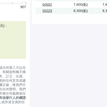
60682
7,600(點)
7,
907
55029
8,300(點)
8,
) :
或任何第三方以任
。有關資料概不構
售、訂立、出讓、
易的任何意見或建
屬正確，惟我們不
出任何聲明。我們
亦無任何義務就任
其他發行人的權證
人或所述交易的任