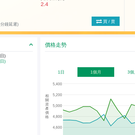
2.4
買 / 賣
(15分鐘延遲)
價格走勢
日)
7日)
1日
1個月
3個
5,400
5,200
相
關
資
5,000
產
價
4,800
格
4,600