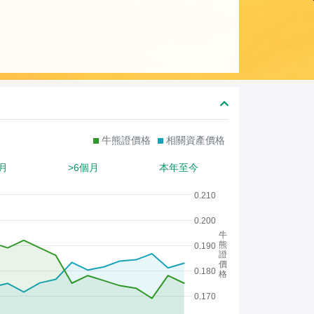
熊
證
/
股
證
牛熊證價格
相關資產價格
月
>6個月
本年至今
0.210
0.200
牛
熊
0.190
證
價
0.180
格
0.170