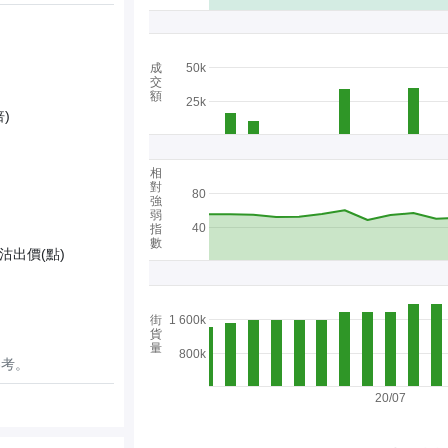
成
50k
交
額
25k
)
相
對
80
強
弱
40
指
數
沽出價(點)
街
1 600k
貨
量
800k
參考。
20/07