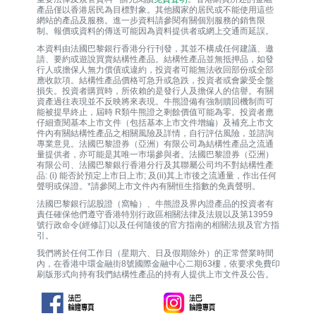
產品僅以香港居民為目標對象。其他國家的居民或不能使用這些
網站的產品及服務。進一步資料請參閱有關個別服務的銷售限
制。報價或資料的傳送可能因為資料提供者或網上交通而延誤。
本資料由法國巴黎銀行香港分行刊發，其並不構成任何建議、邀
請、要約或遊說買賣結構性產品。結構性產品並無抵押品，如發
行人或擔保人無力償債或違約，投資者可能無法收回部份或全部
應收款項。結構性產品價格可急升或急跌，投資者或會蒙受全盤
損失。投資者購買時，所依賴的是發行人及擔保人的信譽。有關
資產過往表現並不反映將來表現。牛熊證備有強制贖回機制而可
能被提早終止，屆時 R類牛熊證之剩餘價值可能為零。投資者應
仔細查閱基本上市文件（包括基本上市文件增編）及補充上市文
件內有關結構性產品之相關風險及詳情，自行評估風險，並諮詢
專業意見。法國巴黎證券（亞洲）有限公司為結構性產品之流通
量提供者，亦可能是其唯一巿場參與者。法國巴黎證券（亞洲）
有限公司、法國巴黎銀行香港分行及其聯屬公司均不對結構性產
品: (i) 能否於預定上市日上市; 及(ii)其上市後之流通量，作出任何
聲明或保證。*請參閱上市文件內有關恒生指數的免責聲明。
法國巴黎銀行認股證（窩輪）、牛熊證及界內證產品的投資者有
責任確保他們遵守香港特別行政區相關法律及法規以及第13959
號行政命令(經修訂)以及任何隨後的官方指南的相關法規及官方指
引。
我們將於任何工作日（星期六、日及假期除外）的正常營業時間
內，在香港中環金融街8號國際金融中心二期63樓，依要求免費印
刷版形式向持有我們結構性產品的持有人提供上市文件及公告。