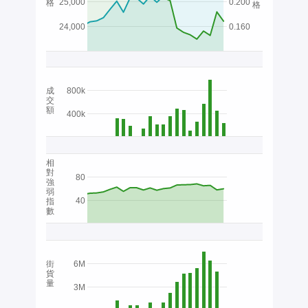
25,000
0.200
格
格
24,000
0.160
成
800k
交
額
400k
相
對
80
強
弱
40
指
數
街
6M
貨
量
3M