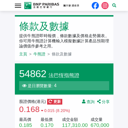
牛熊證
條款及數據
提供牛熊證即時報價﹑條款數據及價格走勢圖表。
你可用牛熊證計算機輸入模擬數據計算產品預期理
論價值作參考之用。
主頁
牛熊證
條款及數據
54862
法巴恆指熊證
4
是日瀏覽數量:
查詢
分享
股證價格(港元)
更新
0.168
0.015 (8.20%)
最高價
最低價
成交金額
成交量
0.185
0.170
117,310.00
670,000