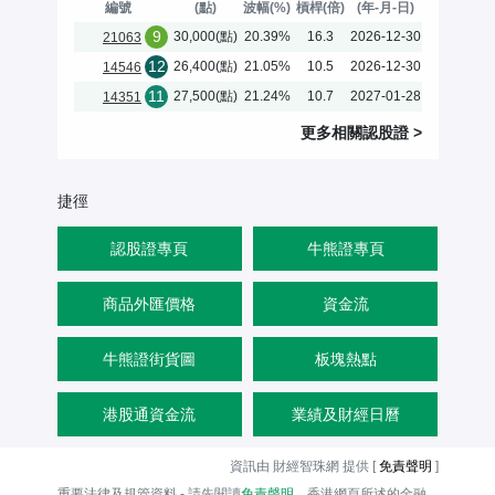
編號
(點)
波幅(%)
槓桿(倍)
(年-月-日)
9
30,000(點)
20.39%
16.3
2026-12-30
21063
12
26,400(點)
21.05%
10.5
2026-12-30
14546
11
27,500(點)
21.24%
10.7
2027-01-28
14351
更多相關
認股證
>
捷徑
認股證專頁
牛熊證專頁
商品外匯價格
資金流
牛熊證街貨圖
板塊熱點
港股通資金流
業績及財經日曆
資訊由 財經智珠網 提供 [
免責聲明
]
重要法律及規管資料 - 請先閱讀
免責聲明
。香港網頁所述的金融