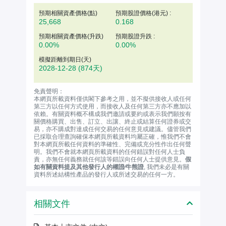
預期相關資產價格(
點
)
預期股證價格(港元) :
25,668
0.168
預期相關資產價格(升跌)
預期股證升跌 :
0.00%
0.00%
模擬距離到期日(天)
2028-12-28
(874天)
免責聲明：
本網頁所載資料僅供閣下參考之用，並不擬供接收人或任何
第三方以任何方式使用，而接收人及任何第三方亦不應加以
依賴。有關資料概不構成我們邀請或要約或表示我們願按有
關價格購買、出售、訂立、出讓、終止或結算任何證券或交
易，亦不購成對達成任何交易的任何意見或建議。儘管我們
已採取合理查詢確保本網頁所載資料均屬正確，惟我們不會
對本網頁所載任何資料的準確性、完備或充分性作出任何聲
明。我們不會就本網頁所載資料的任何錯誤對任何人士負
責，亦無任何義務就任何該等錯誤向任何人士提供意見。
假
如有關資料提及其他發行人的權證∕牛熊證
, 我們未必是有關
資料所述結構性產品的發行人或所述交易的任何一方。
相關文件