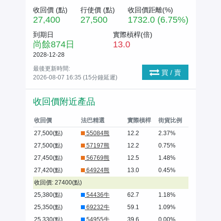
收回價 (
點
)
行使價 (
點
)
收回價距離(%)
27,400
27,500
1732.0 (6.75%)
到期日
實際槓桿(倍)
尚餘
874
日
13.0
2028-12-28
最後更新時間:
買 / 賣
2026-08-07 16:35 (15分鐘延遲)
收回價附近產品
收回價
法巴精選
實際槓桿
街貨比例
27,500(點)
55084熊
12.2
2.37%
27,500(點)
57197熊
12.2
0.75%
27,450(點)
56769熊
12.5
1.48%
27,420(點)
64924熊
13.0
0.45%
收回價: 27400(點)
25,380(點)
54436牛
62.7
1.18%
25,350(點)
69232牛
59.1
1.09%
25,330(點)
54955牛
39.6
0.00%