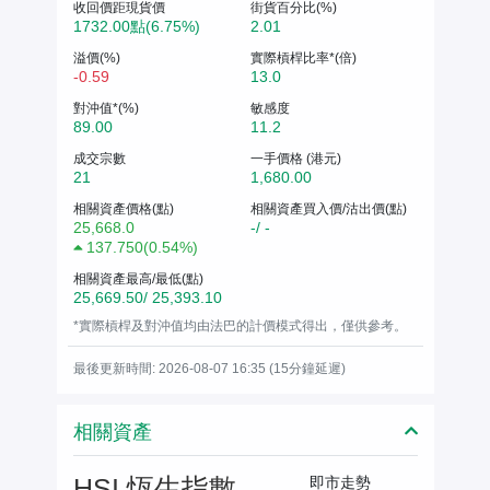
收回價距現貨價
街貨百分比(%)
1732.00點(6.75%)
2.01
溢價(%)
實際槓桿比率*(倍)
-0.59
13.0
對沖值*(%)
敏感度
89.00
11.2
成交宗數
一手價格 (港元)
21
1,680.00
相關資產價格(點)
相關資產買入價/沽出價(點)
25,668.0
-/ -
137.750
(
0.54%
)
相關資產最高/最低(點)
25,669.50/ 25,393.10
*實際槓桿及對沖值均由法巴的計價模式得出，僅供參考。
最後更新時間: 2026-08-07 16:35 (15分鐘延遲)
相關資產
HSI 恆生指數
即市走勢