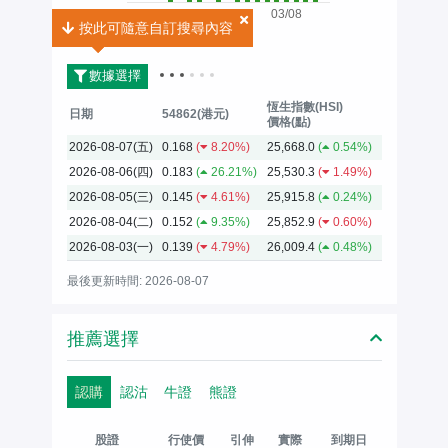
03/08
按此可隨意自訂搜尋內容
按此可隨意自訂搜尋內容
2026
數據選擇
恆生指數(HSI)
日期
54862(港元)
價格(點)
2026-08-07(五)
0.168
(
8.20%)
25,668.0
(
0.54%)
2026-08-06(四)
0.183
(
26.21%)
25,530.3
(
1.49%)
2026-08-05(三)
0.145
(
4.61%)
25,915.8
(
0.24%)
2026-08-04(二)
0.152
(
9.35%)
25,852.9
(
0.60%)
2026-08-03(一)
0.139
(
4.79%)
26,009.4
(
0.48%)
最後更新時間: 2026-08-07
推薦選擇
認購
認沽
牛證
熊證
股證
行使價
引伸
實際
到期日