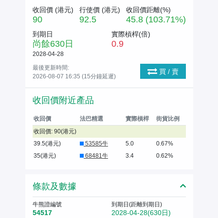
收回價 (
港元
)
行使價 (
港元
)
收回價距離(%)
90
92.5
45.8 (103.71%)
到期日
實際槓桿(倍)
尚餘
630
日
0.9
2028-04-28
最後更新時間:
買 / 賣
2026-08-07 16:35 (15分鐘延遲)
收回價附近產品
收回價
法巴精選
實際槓桿
街貨比例
收回價: 90(港元)
39.5(港元)
53585牛
5.0
0.67%
35(港元)
68481牛
3.4
0.62%
條款及數據
牛熊證編號
到期日(距離到期日)
54517
2028-04-28(630日)