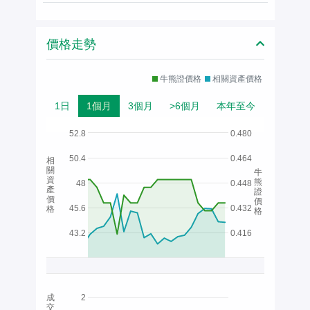
價格走勢
牛熊證價格
相關資產價格
1日
1個月
3個月
>6個月
本年至今
52.8
0.480
50.4
0.464
相
關
牛
資
熊
48
0.448
產
證
價
價
45.6
0.432
格
格
43.2
0.416
成
2
交