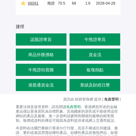
68091
熊證
70.5
68
1.6
2028-04-28
捷徑
認股證專頁
牛熊證專頁
商品外匯價格
資金流
牛熊證街貨圖
板塊熱點
港股通資金流
業績及財經日曆
資訊由 財經智珠網 提供 [
免責聲明
]
重要法律及規管資料 - 請先閱讀
免責聲明
。香港網頁所述的金融
產品僅以香港居民為目標對象。其他國家的居民或不能使用這些
網站的產品及服務。進一步資料請參閱有關個別服務的銷售限
制。報價或資料的傳送可能因為資料提供者或網上交通而延誤。
本資料由法國巴黎銀行香港分行刊發，其並不構成任何建議、邀
請、要約或遊說買賣結構性產品。結構性產品並無抵押品，如發