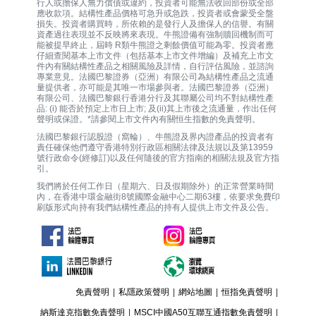
行人或擔保人無力償債或違約，投資者可能無法收回部份或全部
應收款項。結構性產品價格可急升或急跌，投資者或會蒙受全盤
損失。投資者購買時，所依賴的是發行人及擔保人的信譽。有關
資產過往表現並不反映將來表現。牛熊證備有強制贖回機制而可
能被提早終止，屆時 R類牛熊證之剩餘價值可能為零。投資者應
仔細查閱基本上市文件（包括基本上市文件增編）及補充上市文
件內有關結構性產品之相關風險及詳情，自行評估風險，並諮詢
專業意見。法國巴黎證券（亞洲）有限公司為結構性產品之流通
量提供者，亦可能是其唯一巿場參與者。法國巴黎證券（亞洲）
有限公司、法國巴黎銀行香港分行及其聯屬公司均不對結構性產
品: (i) 能否於預定上市日上市; 及(ii)其上市後之流通量，作出任何
聲明或保證。*請參閱上市文件內有關恒生指數的免責聲明。
法國巴黎銀行認股證（窩輪）、牛熊證及界內證產品的投資者有
責任確保他們遵守香港特別行政區相關法律及法規以及第13959
號行政命令(經修訂)以及任何隨後的官方指南的相關法規及官方指
引。
我們將於任何工作日（星期六、日及假期除外）的正常營業時間
內，在香港中環金融街8號國際金融中心二期63樓，依要求免費印
刷版形式向持有我們結構性產品的持有人提供上市文件及公告。
免責聲明
|
私隱政策聲明
|
網站地圖
|
恒指免責聲明
|
納斯達克指數免責聲明
|
MSCI中國A50互聯互通指數免責聲明
|