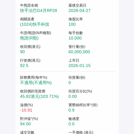
牛熊證名稱
最後交易日
快手法巴G4月RP28
2028-04-27
相關資產
換股比率
(1024)快手科技
100
牛證/熊證(N/R種類)
每手份數
熊證(R類)
10,000
收回價(港元)
發行量(份)
90
60,000,000
行使價(港元)
上市日
92.5
2026-01-15
財務費用(每年%)
街貨量(份)
不適用(不適用%)
0
收回價距現貨價
街貨百分比(%)
45.82港元(103.71%)
0.00
溢價(%)
實際槓桿比率*(倍)
-10.91
0.9
對沖值*(%)
敏感度
94.00
0.0
成交宗數
一手價格 (港元)