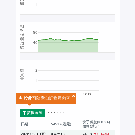
額
1
相
對
80
強
弱
40
指
數
街
2
貨
量
1
03/08
按此可隨意自訂搜尋內容
2026
數據選擇
快手科技(01024)
日期
54517(港元)
價格(港元)
2026-08-07(五)
0.435
(-)
44.18
(
0.14%)