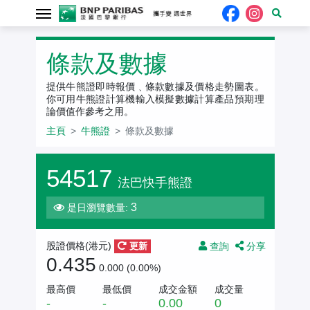
牛熊證
條款及數據
提供牛熊證即時報價﹑條款數據及價格走勢圖表。
你可用牛熊證計算機輸入模擬數據計算產品預期理
論價值作參考之用。
主頁
牛熊證
條款及數據
54517
法巴快手熊證
3
是日瀏覽數量:
查詢
分享
股證價格(港元)
更新
0.435
0.000 (0.00%)
最高價
最低價
成交金額
成交量
-
-
0.00
0