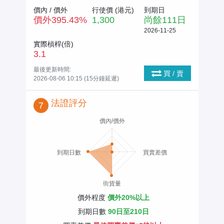
價內 / 價外
行使價 (
港元
)
到期日
價外
395.43
%
1,300
尚餘
111
日
2026-11-25
實際槓桿(倍)
3.1
最後更新時間:
買 / 賣
2026-08-06 10:15 (15分鐘延遲)
法證評分
7
價內/價外
到期日數
買賣差價
街貨量
價外程度
價外20%以上
到期日數
90日至210日