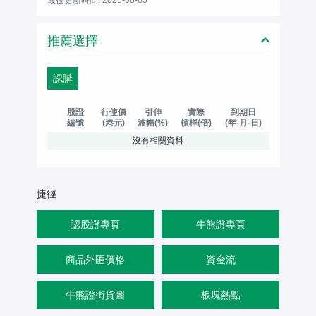
推薦選擇
認購
股證
行使價
引伸
實際
到期日
編號
(港元)
波幅(%)
槓桿(倍)
(年-月-日)
沒有相關資料
捷徑
認股證專頁
牛熊證專頁
商品外匯價格
資金流
牛熊證街貨圖
板塊熱點