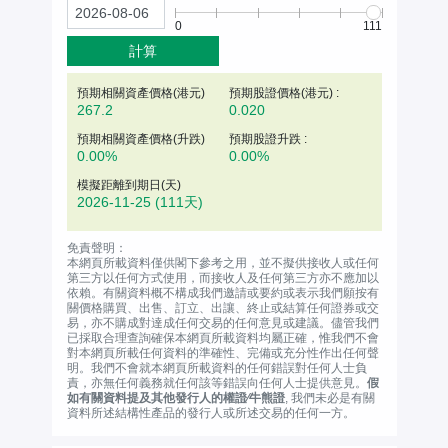
0
111
計算
預期相關資產價格(
港元
)
預期股證價格(港元) :
267.2
0.020
預期相關資產價格(升跌)
預期股證升跌 :
0.00%
0.00%
模擬距離到期日(天)
2026-11-25
(111天)
免責聲明：
本網頁所載資料僅供閣下參考之用，並不擬供接收人或任何
第三方以任何方式使用，而接收人及任何第三方亦不應加以
依賴。有關資料概不構成我們邀請或要約或表示我們願按有
關價格購買、出售、訂立、出讓、終止或結算任何證券或交
易，亦不購成對達成任何交易的任何意見或建議。儘管我們
已採取合理查詢確保本網頁所載資料均屬正確，惟我們不會
對本網頁所載任何資料的準確性、完備或充分性作出任何聲
明。我們不會就本網頁所載資料的任何錯誤對任何人士負
責，亦無任何義務就任何該等錯誤向任何人士提供意見。
假
如有關資料提及其他發行人的權證∕牛熊證
, 我們未必是有關
資料所述結構性產品的發行人或所述交易的任何一方。