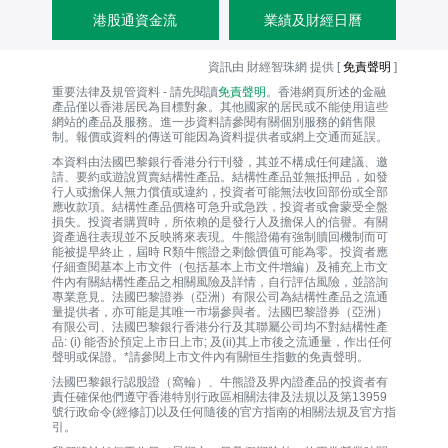
港股通資金流
業績及財經日曆
資訊由 財經智珠網 提供 [
免責聲明
]
重要法律及規管資料 - 請先閱讀
免責聲明
。香港網頁所述的金融
產品僅以香港居民為目標對象。其他國家的居民或不能使用這些
網站的產品及服務。進一步資料請參閱有關個別服務的銷售限
制。報價或資料的傳送可能因為資料提供者或網上交通而延誤。
本資料由法國巴黎銀行香港分行刊發，其並不構成任何建議、邀
請、要約或遊說買賣結構性產品。結構性產品並無抵押品，如發
行人或擔保人無力償債或違約，投資者可能無法收回部份或全部
應收款項。結構性產品價格可急升或急跌，投資者或會蒙受全盤
損失。投資者購買時，所依賴的是發行人及擔保人的信譽。有關
資產過往表現並不反映將來表現。牛熊證備有強制贖回機制而可
能被提早終止，屆時 R類牛熊證之剩餘價值可能為零。投資者應
仔細查閱基本上市文件（包括基本上市文件增編）及補充上市文
件內有關結構性產品之相關風險及詳情，自行評估風險，並諮詢
專業意見。法國巴黎證券（亞洲）有限公司為結構性產品之流通
量提供者，亦可能是其唯一巿場參與者。法國巴黎證券（亞洲）
有限公司、法國巴黎銀行香港分行及其聯屬公司均不對結構性產
品: (i) 能否於預定上市日上市; 及(ii)其上市後之流通量，作出任何
聲明或保證。*請參閱上市文件內有關恒生指數的免責聲明。
法國巴黎銀行認股證（窩輪）、牛熊證及界內證產品的投資者有
責任確保他們遵守香港特別行政區相關法律及法規以及第13959
號行政命令(經修訂)以及任何隨後的官方指南的相關法規及官方指
引。