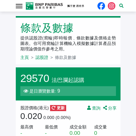
認股證
條款及數據
提供認股證(窩輪)即時報價﹑條款數據及價格走勢
圖表。你可用窩輪計算機輸入模擬數據計算產品預
期理論價值作參考之用。
主頁
認股證
條款及數據
29570
法巴瀾起認購
9
是日瀏覽數量:
查詢
分享
股證價格(
港元
)
更新
0.020
0.000 (0.00%)
最高價
最低價
成交金額
成交量
-
-
0.00
0