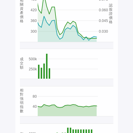
相
關
認
資
股
420
0.060
產
證
價
價
360
0.045
格
格
300
0.030
成
500k
交
額
250k
相
對
80
強
弱
40
指
數