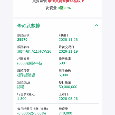
買賣差價
最佳買賣差價+3格以上
街貨量
0至20%
條款及數據
股證編號
到期日
29570
2026-11-25
股證名稱
最後交易日
瀾起法巴A11月CW26
2026-11-19
相關資產
換股比率
(6809)瀾起科技
500
股證種類
每手份數
標準認購證
5,000
認購/認沽
發行數量
認購
50,000,000
行使價 (港元)
上市日
1,300
2026-05-26
每日時間值損耗 (港元)
街貨量
-0.00062(-3.08%)
740,000