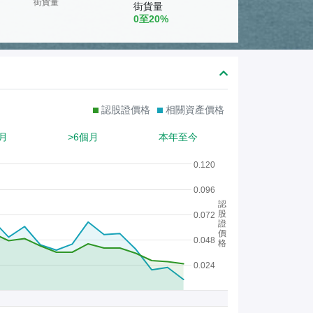
熊
街貨量
街貨量
0至20%
證
/
股
證
認股證價格
相關資產價格
月
>6個月
本年至今
0.120
0.096
認
股
0.072
證
價
0.048
格
0.024