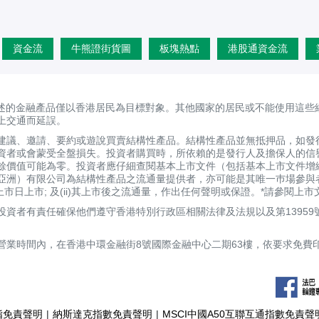
資金流
牛熊證街貨圖
板塊熱點
港股通資金流
述的金融產品僅以香港居民為目標對象。其他國家的居民或不能使用這些
上交通而延誤。
建議、邀請、要約或遊說買賣結構性產品。結構性產品並無抵押品，如發
資者或會蒙受全盤損失。投資者購買時，所依賴的是發行人及擔保人的信
剩餘價值可能為零。投資者應仔細查閱基本上市文件（包括基本上市文件增
亞洲）有限公司為結構性產品之流通量提供者，亦可能是其唯一巿場參與
定上市日上市; 及(ii)其上市後之流通量，作出任何聲明或保證。*請參閱
資者有責任確保他們遵守香港特別行政區相關法律及法規以及第13959
營業時間內，在香港中環金融街8號國際金融中心二期63樓，依要求免費
指免責聲明
|
納斯達克指數免責聲明
|
MSCI中國A50互聯互通指數免責聲