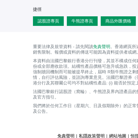
捷徑
認股證專頁
牛熊證專頁
商品外匯價格
重要法律及規管資料 - 請先閱讀
免責聲明
。香港網頁所
銷售限制。報價或資料的傳送可能因為資料提供者或網
本資料由法國巴黎銀行香港分行刊發，其並不構成任何
份或全部應收款項。結構性產品價格可急升或急跌，投
強制贖回機制而可能被提早終止，屆時 R類牛熊證之
情，自行評估風險，並諮詢專業意見。法國巴黎證券（
港分行及其聯屬公司均不對結構性產品: (i) 能否於預
法國巴黎銀行認股證（窩輪）、牛熊證及界內證產品的投
及官方指引。
我們將於任何工作日（星期六、日及假期除外）的正常
及公告。
免責聲明
|
私隱政策聲明
|
網站地圖
|
恒