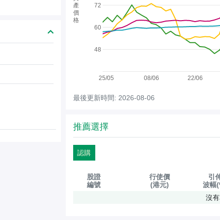
產
72
價
格
60
48
25/05
08/06
22/06
最後更新時間: 2026-08-06
推薦選擇
認購
股證
行使價
引
編號
(港元)
波幅(
沒有