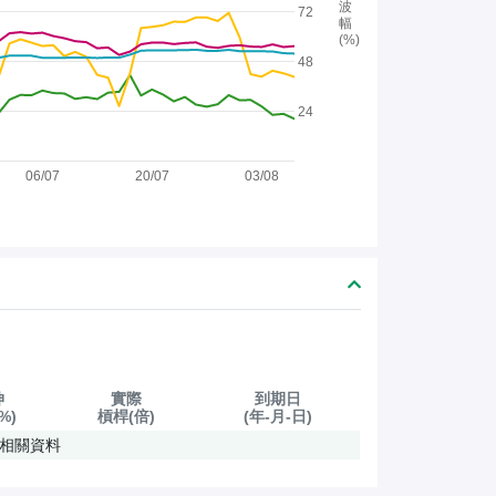
波
72
幅
(%)
48
24
06/07
20/07
03/08
伸
實際
到期日
%)
槓桿(倍)
(年-月-日)
相關資料