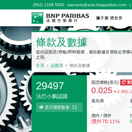
(852) 2108 5600
warrants@asia.bnpparibas.com
|
認股證
條款及數據
提供認股證(窩輪)即時報價﹑條款數據及價格走勢
之用。
主頁
認股證
條款及數據
29497
股證價格(
港元
)
更
0.025
0.002 (
法巴小鵬認購
最高價
-
-
11
是日瀏覽數量:
價內 / 價外
價外
78.11
%