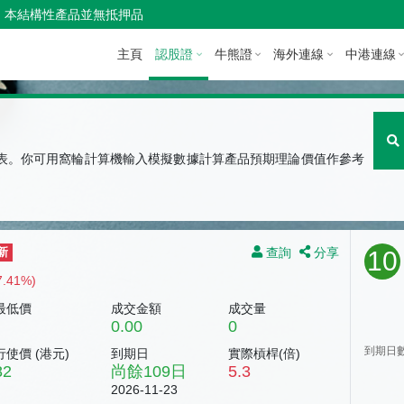
本結構性產品並無抵押品
主頁
認股證
牛熊證
海外連線
中港連線
圖表。你可用窩輪計算機輸入模擬數據計算產品預期理論價值作參考
查詢
分享
新
10
7.41%)
最低價
成交金額
成交量
0.00
0
到期日
行使價 (
港元
)
到期日
實際槓桿(倍)
82
尚餘
109
日
5.3
2026-11-23