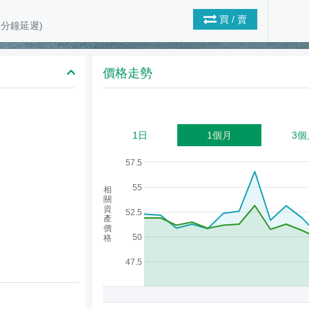
買 / 賣
(15分鐘延遲)
價格走勢
1日
1個月
3個
57.5
55
相
關
資
52.5
產
價
50
格
47.5