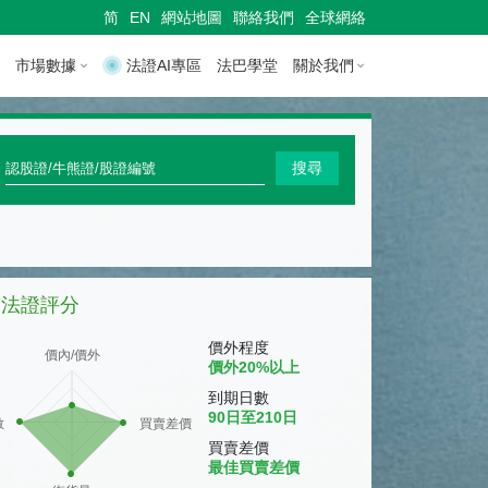
简
EN
網站地圖
聯絡我們
全球網絡
市場數據
法證AI專區
法巴學堂
關於我們
快
搜尋
速
搜
尋
法證評分
認
股
價外程度
價內/價外
價外20%以上
證
到期日數
/
90日至210日
數
買賣差價
牛
買賣差價
最佳買賣差價