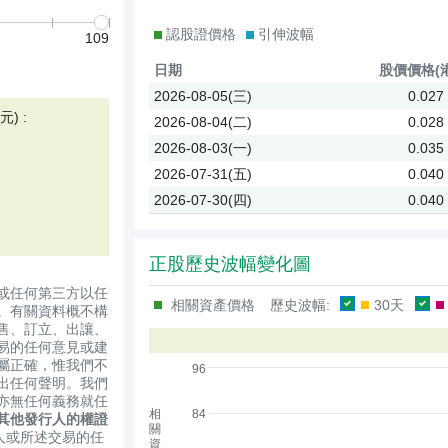
認股證價格
引伸波幅
109
日期
股價
價格(
2026-08-05(三)
0.027
) :
2026-08-04(二)
0.028
2026-08-03(一)
0.035
2026-07-31(五)
0.040
2026-07-30(四)
0.040
正股歷史波幅變化圖
或任何第三方以任
相關資產價格
歷史波幅:
30天
。有關資料概不構
售、訂立、出讓、
易的任何意見或建
屬正確，惟我們不
96
出任何聲明。我們
亦無任何義務就任
相
84
其他發行人的權證
關
人或所述交易的任
資