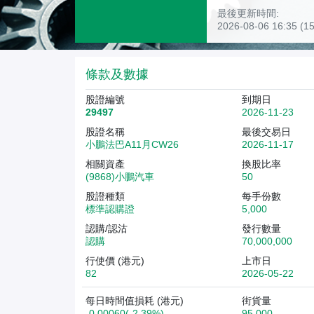
最後更新時間:
2026-08-06 16:35 
條款及數據
股證編號
到期日
29497
2026-11-23
股證名稱
最後交易日
小鵬法巴A11月CW26
2026-11-17
相關資產
換股比率
(9868)小鵬汽車
50
股證種類
每手份數
標準認購證
5,000
認購/認沽
發行數量
認購
70,000,000
行使價 (港元)
上市日
82
2026-05-22
每日時間值損耗 (港元)
街貨量
-0.00060(-2.39%)
95,000