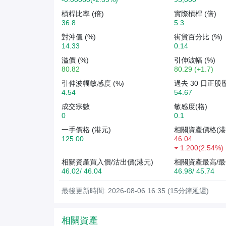
槓桿比率 (倍)
實際槓桿 (倍)
36.8
5.3
對沖值 (%)
街貨百分比 (%)
14.33
0.14
溢價 (%)
引伸波幅 (%)
80.82
80.29 (+1.7)
引伸波幅敏感度 (%)
過去 30 日正股
4.54
54.67
成交宗數
敏感度(格)
0
0.1
一手價格 (港元)
相關資產價格(港
125.00
46.04
1.200
(
2.54%
)
相關資產買入價/沽出價(港元)
相關資產最高/最
46.02/ 46.04
46.98/ 45.74
最後更新時間: 2026-08-06 16:35 (15分鐘延遲)
相關資產