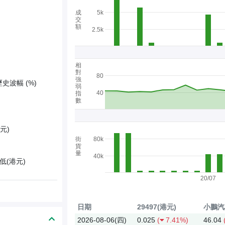
成
5k
交
額
2.5k
相
對
80
強
歷史波幅 (%)
弱
40
指
數
元)
街
80k
貨
量
40k
低(港元)
20/07
日期
29497(港元)
小鵬汽車
2026-08-06(四)
0.025
(
7.41%)
46.04