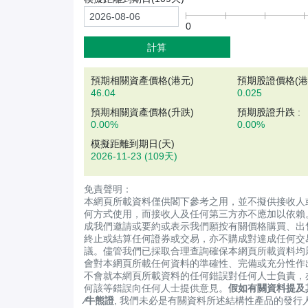
0
計算
預期相關資產價格(
港元
)
預期股證價格(港元
46.04
0.025
預期相關資產價格(升跌)
預期股證升跌 :
0.00%
0.00%
模擬距離到期日(天)
2026-11-23
(109天)
免責聲明：
本網頁所載資料僅供閣下參考之用，並不擬供接收人
何方式使用，而接收人及任何第三方亦不應加以依賴
成我們邀請或要約或表示我們願按有關價格購買、出
終止或結算任何證券或交易，亦不購成對達成任何交
議。儘管我們已採取合理查詢確保本網頁所載資料均
會對本網頁所載任何資料的準確性、完備或充分性作
不會就本網頁所載資料的任何錯誤對任何人士負責，
何該等錯誤向任何人士提供意見。
假如有關資料提及
∕牛熊證
, 我們未必是有關資料所述結構性產品的發行