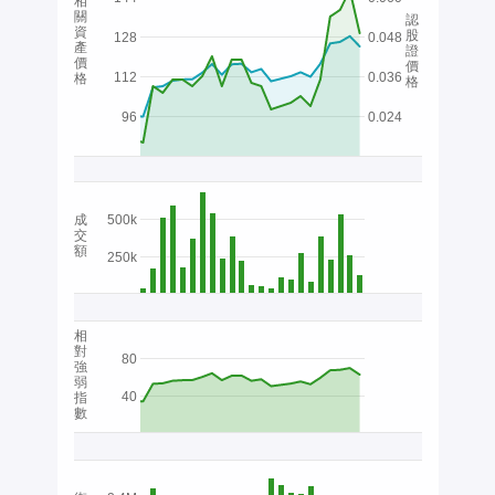
相
關
認
資
股
128
0.048
產
證
價
價
112
0.036
格
格
96
0.024
成
500k
交
額
250k
相
對
80
強
弱
40
指
數