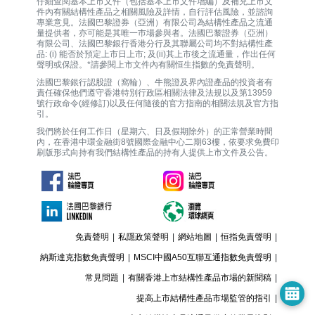
仔細查閱基本上市文件（包括基本上市文件增編）及補充上市文
件內有關結構性產品之相關風險及詳情，自行評估風險，並諮詢
專業意見。法國巴黎證券（亞洲）有限公司為結構性產品之流通
量提供者，亦可能是其唯一巿場參與者。法國巴黎證券（亞洲）
有限公司、法國巴黎銀行香港分行及其聯屬公司均不對結構性產
品: (i) 能否於預定上市日上市; 及(ii)其上市後之流通量，作出任何
聲明或保證。*請參閱上市文件內有關恒生指數的免責聲明。
法國巴黎銀行認股證（窩輪）、牛熊證及界內證產品的投資者有
責任確保他們遵守香港特別行政區相關法律及法規以及第13959
號行政命令(經修訂)以及任何隨後的官方指南的相關法規及官方指
引。
我們將於任何工作日（星期六、日及假期除外）的正常營業時間
內，在香港中環金融街8號國際金融中心二期63樓，依要求免費印
刷版形式向持有我們結構性產品的持有人提供上市文件及公告。
免責聲明
|
私隱政策聲明
|
網站地圖
|
恒指免責聲明
|
納斯達克指數免責聲明
|
MSCI中國A50互聯互通指數免責聲明
|
常見問題
|
有關香港上市結構性產品市場的新聞稿
|
提高上市結構性產品市場監管的指引
|