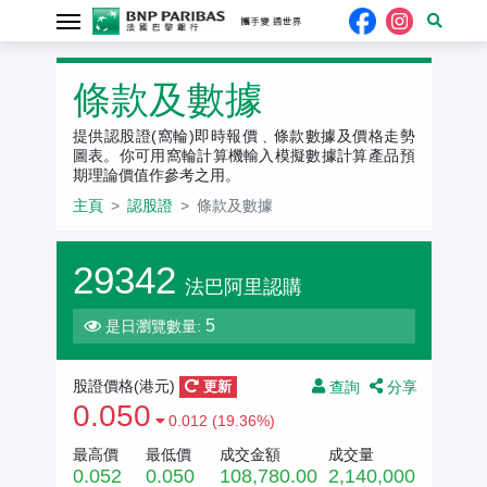
認股證
條款及數據
提供認股證(窩輪)即時報價﹑條款數據及價格走勢
圖表。你可用窩輪計算機輸入模擬數據計算產品預
期理論價值作參考之用。
主頁
認股證
條款及數據
29342
法巴阿里認購
5
是日瀏覽數量:
查詢
分享
股證價格(
港元
)
更新
0.050
0.012 (19.36%)
最高價
最低價
成交金額
成交量
0.052
0.050
108,780.00
2,140,000