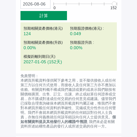
0
152
計算
預期相關資產價格(
港元
)
預期股證價格(港元) :
124
0.049
預期相關資產價格(升跌)
預期股證升跌 :
0.00%
0.00%
模擬距離到期日(天)
2027-01-05
(152天)
免責聲明：
本網頁所載資料僅供閣下參考之用，並不擬供接收人或任何
第三方以任何方式使用，而接收人及任何第三方亦不應加以
依賴。有關資料概不構成我們邀請或要約或表示我們願按有
關價格購買、出售、訂立、出讓、終止或結算任何證券或交
易，亦不購成對達成任何交易的任何意見或建議。儘管我們
已採取合理查詢確保本網頁所載資料均屬正確，惟我們不會
對本網頁所載任何資料的準確性、完備或充分性作出任何聲
明。我們不會就本網頁所載資料的任何錯誤對任何人士負
責，亦無任何義務就任何該等錯誤向任何人士提供意見。
假
如有關資料提及其他發行人的權證∕牛熊證
, 我們未必是有關
資料所述結構性產品的發行人或所述交易的任何一方。