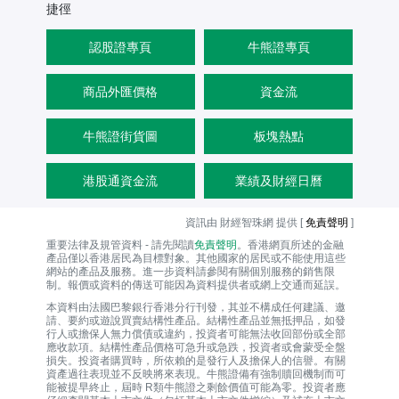
捷徑
認股證專頁
牛熊證專頁
商品外匯價格
資金流
牛熊證街貨圖
板塊熱點
港股通資金流
業績及財經日曆
資訊由 財經智珠網 提供 [
免責聲明
]
重要法律及規管資料 - 請先閱讀
免責聲明
。香港網頁所述的金融
產品僅以香港居民為目標對象。其他國家的居民或不能使用這些
網站的產品及服務。進一步資料請參閱有關個別服務的銷售限
制。報價或資料的傳送可能因為資料提供者或網上交通而延誤。
本資料由法國巴黎銀行香港分行刊發，其並不構成任何建議、邀
請、要約或遊說買賣結構性產品。結構性產品並無抵押品，如發
行人或擔保人無力償債或違約，投資者可能無法收回部份或全部
應收款項。結構性產品價格可急升或急跌，投資者或會蒙受全盤
損失。投資者購買時，所依賴的是發行人及擔保人的信譽。有關
資產過往表現並不反映將來表現。牛熊證備有強制贖回機制而可
能被提早終止，屆時 R類牛熊證之剩餘價值可能為零。投資者應