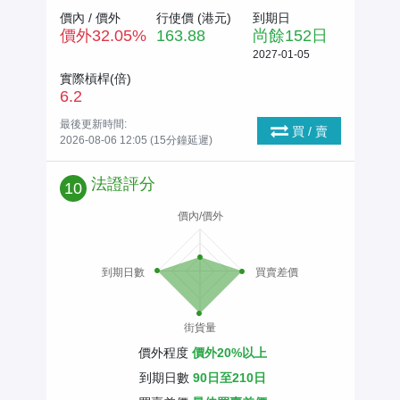
價內 / 價外
行使價 (
港元
)
到期日
價外
32.05
%
163.88
尚餘
152
日
2027-01-05
實際槓桿(倍)
6.2
最後更新時間:
買 / 賣
2026-08-06 12:05 (15分鐘延遲)
法證評分
10
價內/價外
到期日數
買賣差價
街貨量
價外程度
價外20%以上
到期日數
90日至210日