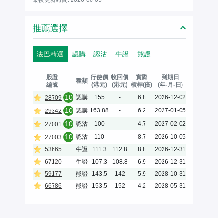
推薦選擇
法巴精選
認購
認沽
牛證
熊證
股證
行使價
收回價
實際
到期日
種類
編號
(港元)
(港元)
槓桿(倍)
(年-月-日)
10
認購
155
-
6.8
2026-12-02
28709
10
認購
163.88
-
6.2
2027-01-05
29342
10
認沽
100
-
4.7
2027-02-02
27001
10
認沽
110
-
8.7
2026-10-05
27003
53665
牛證
111.3
112.8
8.8
2026-12-31
67120
牛證
107.3
108.8
6.9
2026-12-31
59177
熊證
143.5
142
5.9
2028-10-31
66786
熊證
153.5
152
4.2
2028-05-31