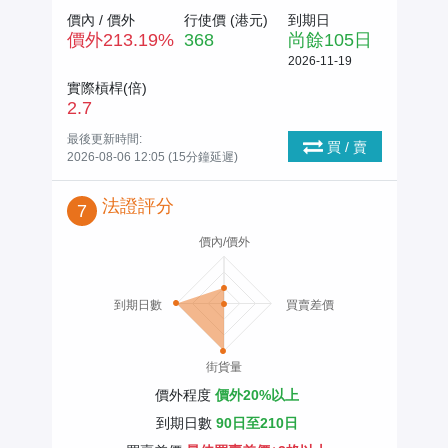
價內 / 價外
行使價 (
港元
)
到期日
價外
213.19
%
368
尚餘
105
日
2026-11-19
實際槓桿(倍)
2.7
最後更新時間:
買 / 賣
2026-08-06 12:05 (15分鐘延遲)
法證評分
7
價內/價外
到期日數
買賣差價
街貨量
價外程度
價外20%以上
到期日數
90日至210日