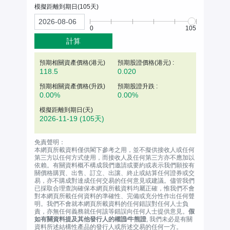
模擬距離到期日(
105
天)
0
105
計算
預期相關資產價格(
港元
)
預期股證價格(港元) :
118.5
0.020
預期相關資產價格(升跌)
預期股證升跌 :
0.00%
0.00%
模擬距離到期日(天)
2026-11-19
(105天)
免責聲明：
本網頁所載資料僅供閣下參考之用，並不擬供接收人或任何
第三方以任何方式使用，而接收人及任何第三方亦不應加以
依賴。有關資料概不構成我們邀請或要約或表示我們願按有
關價格購買、出售、訂立、出讓、終止或結算任何證券或交
易，亦不購成對達成任何交易的任何意見或建議。儘管我們
已採取合理查詢確保本網頁所載資料均屬正確，惟我們不會
對本網頁所載任何資料的準確性、完備或充分性作出任何聲
明。我們不會就本網頁所載資料的任何錯誤對任何人士負
責，亦無任何義務就任何該等錯誤向任何人士提供意見。
假
如有關資料提及其他發行人的權證∕牛熊證
, 我們未必是有關
資料所述結構性產品的發行人或所述交易的任何一方。