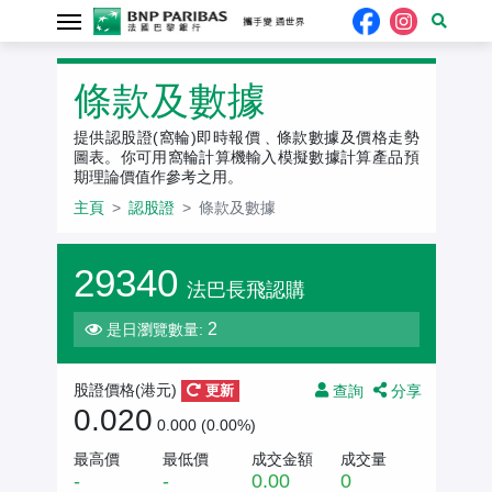
認股證
條款及數據
提供認股證(窩輪)即時報價﹑條款數據及價格走勢
圖表。你可用窩輪計算機輸入模擬數據計算產品預
期理論價值作參考之用。
主頁
認股證
條款及數據
29340
法巴長飛認購
2
是日瀏覽數量:
查詢
分享
股證價格(
港元
)
更新
0.020
0.000 (0.00%)
最高價
最低價
成交金額
成交量
-
-
0.00
0