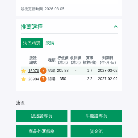
最後更新時間: 2026-08-05
推薦選擇
法巴精選
認購
股證
行使價
收回價
實際
到期日
種類
編號
(港元)
(港元)
槓桿(倍)
(年-月-日)
7
認購
205.88
-
1.7
2027-03-02
15070
7
認購
350
-
2.2
2027-02-02
28984
捷徑
認股證專頁
牛熊證專頁
商品外匯價格
資金流