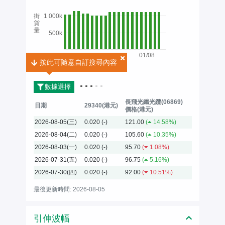
街
1 000k
貨
量
500k
01/08
按此可隨意自訂搜尋內容
按此可隨意自訂搜尋內容
2026
數據選擇
長飛光纖光纜(06869)
日期
29340(港元)
價格(港元)
2026-08-05(三)
0.020
(-)
121.00
(
14.58%)
2026-08-04(二)
0.020
(-)
105.60
(
10.35%)
2026-08-03(一)
0.020
(-)
95.70
(
1.08%)
2026-07-31(五)
0.020
(-)
96.75
(
5.16%)
2026-07-30(四)
0.020
(-)
92.00
(
10.51%)
最後更新時間: 2026-08-05
引伸波幅