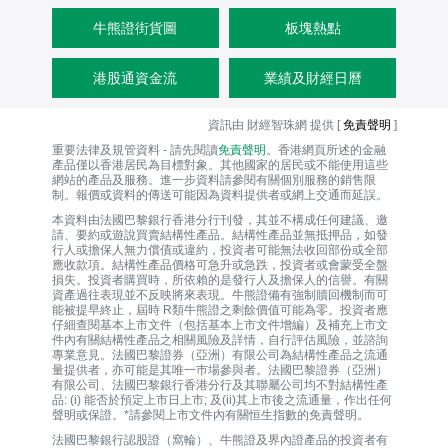
牛熊證街貨圖
板塊熱點
港股通資金流
業績及財經日曆
資訊由 財經智珠網 提供 [
免責聲明
]
重要法律及規管資料 - 請先閱讀
免責聲明
。香港網頁所述的金融
產品僅以香港居民為目標對象。其他國家的居民或不能使用這些
網站的產品及服務。進一步資料請參閱有關個別服務的銷售限
制。報價或資料的傳送可能因為資料提供者或網上交通而延誤。
本資料由法國巴黎銀行香港分行刊發，其並不構成任何建議、邀
請、要約或遊說買賣結構性產品。結構性產品並無抵押品，如發
行人或擔保人無力償債或違約，投資者可能無法收回部份或全部
應收款項。結構性產品價格可急升或急跌，投資者或會蒙受全盤
損失。投資者購買時，所依賴的是發行人及擔保人的信譽。有關
資產過往表現並不反映將來表現。牛熊證備有強制贖回機制而可
能被提早終止，屆時 R類牛熊證之剩餘價值可能為零。投資者應
仔細查閱基本上市文件（包括基本上市文件增編）及補充上市文
件內有關結構性產品之相關風險及詳情，自行評估風險，並諮詢
專業意見。法國巴黎證券（亞洲）有限公司為結構性產品之流通
量提供者，亦可能是其唯一巿場參與者。法國巴黎證券（亞洲）
有限公司、法國巴黎銀行香港分行及其聯屬公司均不對結構性產
品: (i) 能否於預定上市日上市; 及(ii)其上市後之流通量，作出任何
聲明或保證。*請參閱上市文件內有關恒生指數的免責聲明。
法國巴黎銀行認股證（窩輪）、牛熊證及界內證產品的投資者有