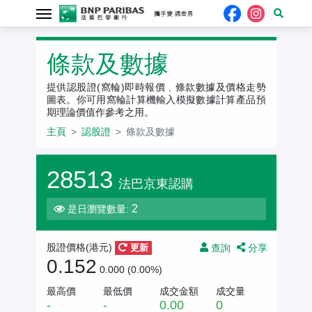
認股證
條款及數據
提供認股證(窩輪)即時報價﹑條款數據及價格走勢
圖表。你可用窩輪計算機輸入模擬數據計算產品預
期理論價值作參考之用。
主頁
認股證
條款及數據
28513
法巴京東認購
2
是日瀏覽數量:
查詢
分享
股證價格(
港元
)
更新
0.152
0.000 (0.00%)
最高價
最低價
成交金額
成交量
-
-
0.00
0