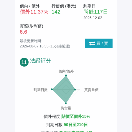
價內 / 價外
行使價 (
港元
)
到期日
價外
11.37
%
142
尚餘
117
日
2026-12-02
實際槓桿(倍)
6.6
最後更新時間:
買 / 賣
2026-08-07 16:35 (15分鐘延遲)
法證評分
11
價內/價外
到期日數
買賣差價
街貨量
價外程度
貼價至價外15%
到期日數
90日至210日