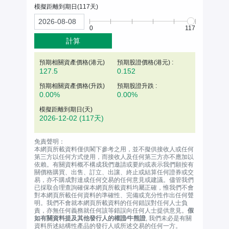
模擬距離到期日(
117
天)
0
117
計算
預期相關資產價格(
港元
)
預期股證價格(港元) :
127.5
0.152
預期相關資產價格(升跌)
預期股證升跌 :
0.00%
0.00%
模擬距離到期日(天)
2026-12-02
(117天)
免責聲明：
本網頁所載資料僅供閣下參考之用，並不擬供接收人或任何
第三方以任何方式使用，而接收人及任何第三方亦不應加以
依賴。有關資料概不構成我們邀請或要約或表示我們願按有
關價格購買、出售、訂立、出讓、終止或結算任何證券或交
易，亦不購成對達成任何交易的任何意見或建議。儘管我們
已採取合理查詢確保本網頁所載資料均屬正確，惟我們不會
對本網頁所載任何資料的準確性、完備或充分性作出任何聲
明。我們不會就本網頁所載資料的任何錯誤對任何人士負
責，亦無任何義務就任何該等錯誤向任何人士提供意見。
假
如有關資料提及其他發行人的權證∕牛熊證
, 我們未必是有關
資料所述結構性產品的發行人或所述交易的任何一方。