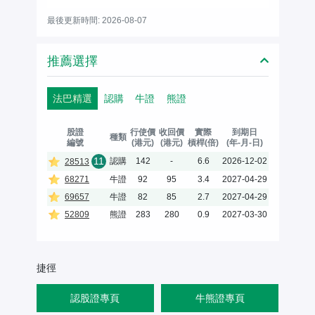
最後更新時間: 2026-08-07
推薦選擇
法巴精選
認購
牛證
熊證
股證
行使價
收回價
實際
到期日
種類
編號
(港元)
(港元)
槓桿(倍)
(年-月-日)
11
認購
142
-
6.6
2026-12-02
28513
68271
牛證
92
95
3.4
2027-04-29
69657
牛證
82
85
2.7
2027-04-29
52809
熊證
283
280
0.9
2027-03-30
捷徑
認股證專頁
牛熊證專頁