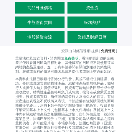
商品外匯價格
資金流
牛熊證街貨圖
板塊熱點
港股通資金流
業績及財經日曆
資訊由 財經智珠網 提供 [
免責聲明
]
重要法律及規管資料 - 請先閱讀
免責聲明
。香港網頁所述的金融
產品僅以香港居民為目標對象。其他國家的居民或不能使用這些
網站的產品及服務。進一步資料請參閱有關個別服務的銷售限
制。報價或資料的傳送可能因為資料提供者或網上交通而延誤。
本資料由法國巴黎銀行香港分行刊發，其並不構成任何建議、邀
請、要約或遊說買賣結構性產品。結構性產品並無抵押品，如發
行人或擔保人無力償債或違約，投資者可能無法收回部份或全部
應收款項。結構性產品價格可急升或急跌，投資者或會蒙受全盤
損失。投資者購買時，所依賴的是發行人及擔保人的信譽。有關
資產過往表現並不反映將來表現。牛熊證備有強制贖回機制而可
能被提早終止，屆時 R類牛熊證之剩餘價值可能為零。投資者應
仔細查閱基本上市文件（包括基本上市文件增編）及補充上市文
件內有關結構性產品之相關風險及詳情，自行評估風險，並諮詢
專業意見。法國巴黎證券（亞洲）有限公司為結構性產品之流通
量提供者，亦可能是其唯一巿場參與者。法國巴黎證券（亞洲）
有限公司、法國巴黎銀行香港分行及其聯屬公司均不對結構性產
品: (i) 能否於預定上市日上市; 及(ii)其上市後之流通量，作出任何