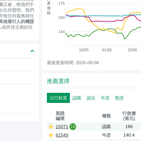
產
176
屬正確，惟我們不
價
出任何聲明。我們
格
亦無任何義務就任
160
其他發行人的權證
人或所述交易的任
144
18/05
01/06
15/06
最後更新時間: 2026-08-06
推薦選擇
法巴精選
認購
認沽
牛證
熊證
股證
行使價
種類
編號
(港元)
15071
10
認購
186
61549
牛證
140.4