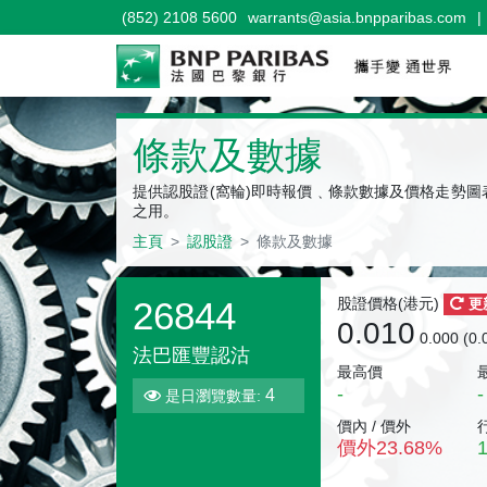
(852) 2108 5600
warrants@asia.bnpparibas.com
|
認股證
條款及數據
提供認股證(窩輪)即時報價﹑條款數據及價格走勢
之用。
主頁
認股證
條款及數據
26844
股證價格(
港元
)
更
0.010
0.000 (0
法巴匯豐認沽
最高價
-
-
4
是日瀏覽數量:
價內 / 價外
價外
23.68
%
1