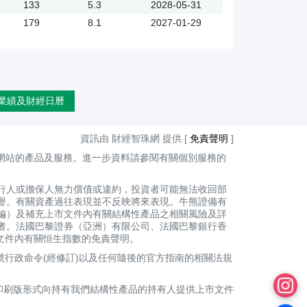
133
5.3
2028-05-31
179
8.1
2027-01-29
業績及財經日曆
資訊由 財經智珠網 提供 [
免責聲明
]
網站的產品及服務。進一步資料請參閱有關個別服務的
行人或擔保人無力償債或違約，投資者可能無法收回部
譽。有關資產過往表現並不反映將來表現。牛熊證備有
編）及補充上市文件內有關結構性產品之相關風險及詳
者。法國巴黎證券（亞洲）有限公司、法國巴黎銀行香
上市文件內有關恒生指數的免責聲明。
號行政命令(經修訂)以及任何隨後的官方指南的相關法規
印刷版形式向持有我們結構性產品的持有人提供上市文件