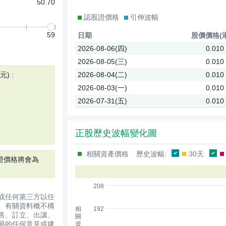
50.70
認股證價格
引伸波幅
59
日期
股價
價格(
2026-08-06(四)
0.010
2026-08-05(三)
0.010
) :
2026-08-04(二)
0.010
2026-08-03(一)
0.010
2026-07-31(五)
0.010
正股歷史波幅變化圖
相關資產價格
歷史波幅:
30天
證價格將會為
208
或任何第三方以任
。有關資料概不構
相
192
售、訂立、出讓、
關
易的任何意見或建
資