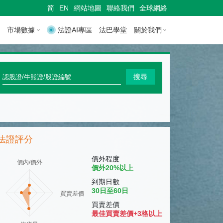
简
EN
網站地圖
聯絡我們
全球網絡
市場數據
法證AI專區
法巴學堂
關於我們
快
搜尋
速
搜
尋
法證評分
認
股
價外程度
價內/價外
價外20%以上
證
到期日數
/
30日至60日
買賣差價
牛
買賣差價
最佳買賣差價+3格以上