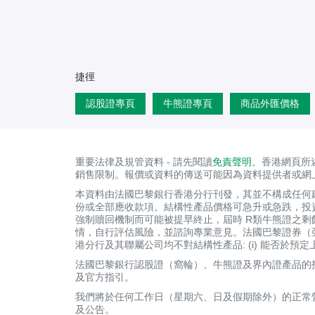
捷徑
認股證專頁
牛熊證專頁
商品外匯價格
重要法律及規管資料 - 請先閱讀
免責聲明
。香港網頁所
銷售限制。報價或資料的傳送可能因為資料提供者或網
本資料由法國巴黎銀行香港分行刊發，其並不構成任何
份或全部應收款項。結構性產品價格可急升或急跌，投
強制贖回機制而可能被提早終止，屆時 R類牛熊證之
情，自行評估風險，並諮詢專業意見。法國巴黎證券（
港分行及其聯屬公司均不對結構性產品: (i) 能否於預
法國巴黎銀行認股證（窩輪）、牛熊證及界內證產品的投
及官方指引。
我們將於任何工作日（星期六、日及假期除外）的正常
及公告。