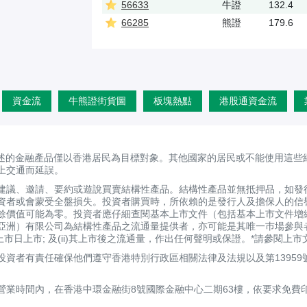
56633
牛證
132.4
66285
熊證
179.6
資金流
牛熊證街貨圖
板塊熱點
港股通資金流
述的金融產品僅以香港居民為目標對象。其他國家的居民或不能使用這些
上交通而延誤。
建議、邀請、要約或遊說買賣結構性產品。結構性產品並無抵押品，如發
資者或會蒙受全盤損失。投資者購買時，所依賴的是發行人及擔保人的信
剩餘價值可能為零。投資者應仔細查閱基本上市文件（包括基本上市文件增
亞洲）有限公司為結構性產品之流通量提供者，亦可能是其唯一巿場參與
定上市日上市; 及(ii)其上市後之流通量，作出任何聲明或保證。*請參閱
資者有責任確保他們遵守香港特別行政區相關法律及法規以及第13959
營業時間內，在香港中環金融街8號國際金融中心二期63樓，依要求免費