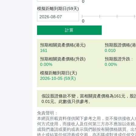
0
模擬距離到期日(
59
天)
0
計算
預期相關資產價格(
港元
)
預期股證價格(港元
161
0.010
預期相關資產價格(升跌)
預期股證升跌 :
0.00%
0.00%
模擬距離到期日(天)
2026-10-05
(59天)
假設股證條款不變，當相關資產價格為
161
元
，股
0.01元。此數值只供參考。
免責聲明：
本網頁所載資料僅供閣下參考之用，並不擬供接收人
何方式使用，而接收人及任何第三方亦不應加以依賴
成我們邀請或要約或表示我們願按有關價格購買、出
終止或結算任何證券或交易，亦不購成對達成任何交