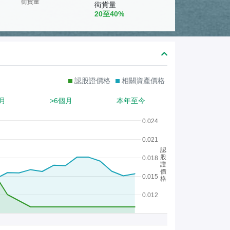
熊
街貨量
街貨量
20至40%
證
/
股
證
認股證價格
相關資產價格
月
>6個月
本年至今
0.024
0.021
認
股
0.018
證
價
0.015
格
0.012