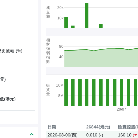
成
20k
交
額
10k
相
對
80
強
歷史波幅 (%)
弱
40
指
數
元)
街
16M
貨
量
8M
低(港元)
20/07
日期
26844(港元)
匯豐控股(0
2026-08-06(四)
0.010
(-)
160.10
(