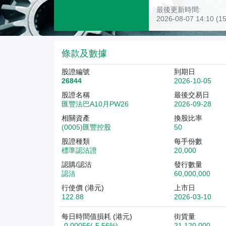
最後更新時間:
2026-08-07 14:10 
條款及數據
股證編號
到期日
26844
2026-10-05
股證名稱
最後交易日
匯豐法巴A10月PW26
2026-09-28
相關資產
換股比率
(0005)匯豐控股
50
股證種類
每手份數
標準認沽證
20,000
認購/認沽
發行數量
認沽
60,000,000
行使價 (港元)
上市日
122.88
2026-03-10
每日時間值損耗 (港元)
街貨量
-0.00056(-5.56%)
21,120,000