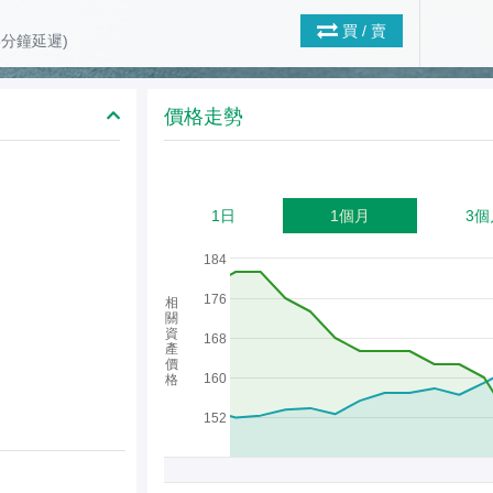
買 / 賣
(15分鐘延遲)
價格走勢
1日
1個月
3個
184
176
相
關
資
168
產
價
160
格
152