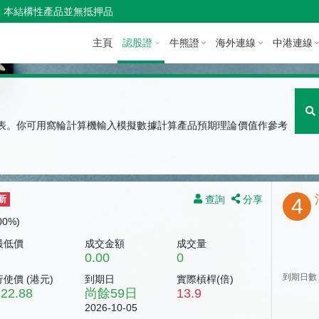
本結構性產品並無抵押品
主頁
認股證
牛熊證
海外連線
中港連線
圖表。你可用窩輪計算機輸入模擬數據計算產品預期理論價值作參考
查詢
分享
新
4
.00%)
最低價
成交金額
成交量
0.00
0
到期日數
行使價 (
港元
)
到期日
實際槓桿(倍)
22.88
尚餘
59
日
13.9
2026-10-05