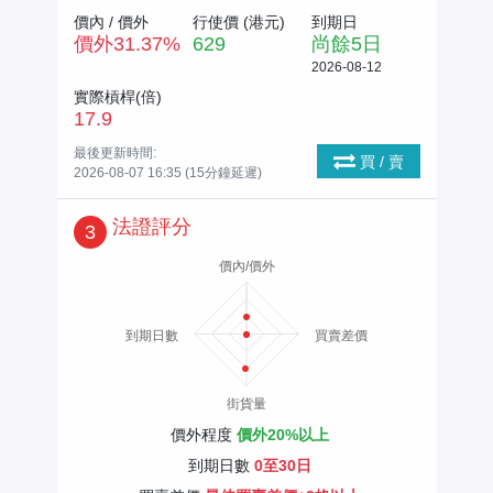
價內 / 價外
行使價 (
港元
)
到期日
價外
31.37
%
629
尚餘
5
日
2026-08-12
實際槓桿(倍)
17.9
最後更新時間:
買 / 賣
2026-08-07 16:35 (15分鐘延遲)
法證評分
3
價內/價外
到期日數
買賣差價
街貨量
價外程度
價外20%以上
到期日數
0至30日