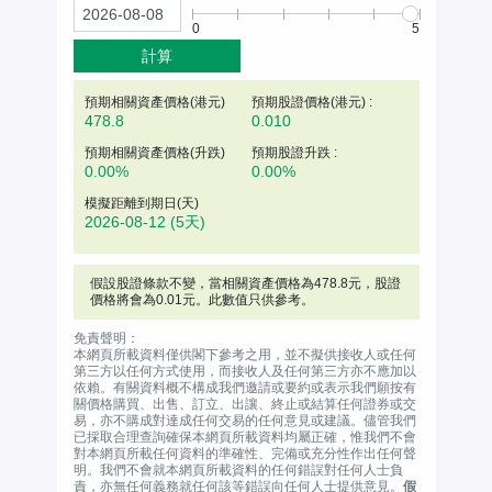
0
5
計算
預期相關資產價格(
港元
)
預期股證價格(港元) :
478.8
0.010
預期相關資產價格(升跌)
預期股證升跌 :
0.00%
0.00%
模擬距離到期日(天)
2026-08-12
(5天)
假設股證條款不變，當相關資產價格為
478.8
元
，股證
價格將會為0.01元。此數值只供參考。
免責聲明：
本網頁所載資料僅供閣下參考之用，並不擬供接收人或任何
第三方以任何方式使用，而接收人及任何第三方亦不應加以
依賴。有關資料概不構成我們邀請或要約或表示我們願按有
關價格購買、出售、訂立、出讓、終止或結算任何證券或交
易，亦不購成對達成任何交易的任何意見或建議。儘管我們
已採取合理查詢確保本網頁所載資料均屬正確，惟我們不會
對本網頁所載任何資料的準確性、完備或充分性作出任何聲
明。我們不會就本網頁所載資料的任何錯誤對任何人士負
責，亦無任何義務就任何該等錯誤向任何人士提供意見。
假