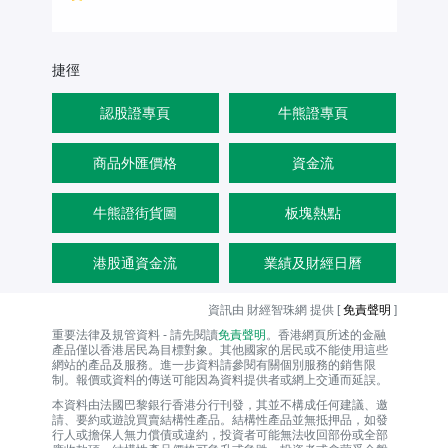
捷徑
認股證專頁
牛熊證專頁
商品外匯價格
資金流
牛熊證街貨圖
板塊熱點
港股通資金流
業績及財經日曆
資訊由 財經智珠網 提供 [
免責聲明
]
重要法律及規管資料 - 請先閱讀
免責聲明
。香港網頁所述的金融
產品僅以香港居民為目標對象。其他國家的居民或不能使用這些
網站的產品及服務。進一步資料請參閱有關個別服務的銷售限
制。報價或資料的傳送可能因為資料提供者或網上交通而延誤。
本資料由法國巴黎銀行香港分行刊發，其並不構成任何建議、邀
請、要約或遊說買賣結構性產品。結構性產品並無抵押品，如發
行人或擔保人無力償債或違約，投資者可能無法收回部份或全部