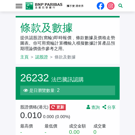
認股證
條款及數據
提供認股證(窩輪)即時報價﹑條款數據及價格走勢
圖表。你可用窩輪計算機輸入模擬數據計算產品預
期理論價值作參考之用。
主頁
認股證
條款及數據
26232
法巴騰訊認購
2
是日瀏覽數量:
查詢
分享
股證價格(
港元
)
更新
0.010
0.000 (0.00%)
最高價
最低價
成交金額
成交量
-
-
0.00
0