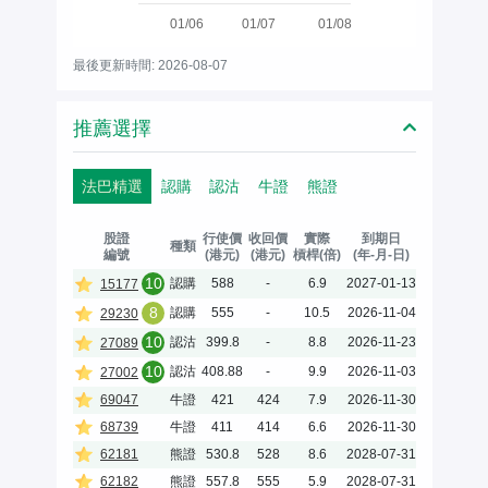
01/06
01/07
01/08
最後更新時間: 2026-08-07
推薦選擇
法巴精選
認購
認沽
牛證
熊證
股證
行使價
收回價
實際
到期日
種類
編號
(港元)
(港元)
槓桿(倍)
(年-月-日)
10
認購
588
-
6.9
2027-01-13
15177
8
認購
555
-
10.5
2026-11-04
29230
10
認沽
399.8
-
8.8
2026-11-23
27089
10
認沽
408.88
-
9.9
2026-11-03
27002
69047
牛證
421
424
7.9
2026-11-30
68739
牛證
411
414
6.6
2026-11-30
62181
熊證
530.8
528
8.6
2028-07-31
62182
熊證
557.8
555
5.9
2028-07-31