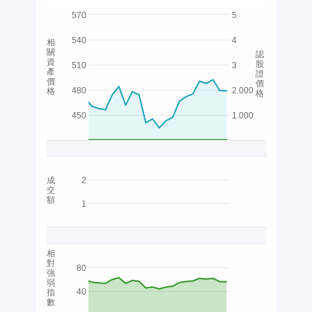
570
5
540
4
相
關
認
資
股
510
3
產
證
價
價
480
2.000
格
格
450
1.000
成
2
交
額
1
相
對
80
強
弱
40
指
數