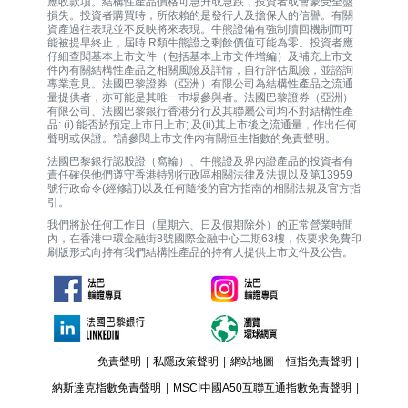
應收款項。結構性產品價格可急升或急跌，投資者或會蒙受全盤
損失。投資者購買時，所依賴的是發行人及擔保人的信譽。有關
資產過往表現並不反映將來表現。牛熊證備有強制贖回機制而可
能被提早終止，屆時 R類牛熊證之剩餘價值可能為零。投資者應
仔細查閱基本上市文件（包括基本上市文件增編）及補充上市文
件內有關結構性產品之相關風險及詳情，自行評估風險，並諮詢
專業意見。法國巴黎證券（亞洲）有限公司為結構性產品之流通
量提供者，亦可能是其唯一巿場參與者。法國巴黎證券（亞洲）
有限公司、法國巴黎銀行香港分行及其聯屬公司均不對結構性產
品: (i) 能否於預定上市日上市; 及(ii)其上市後之流通量，作出任何
聲明或保證。*請參閱上市文件內有關恒生指數的免責聲明。
法國巴黎銀行認股證（窩輪）、牛熊證及界內證產品的投資者有
責任確保他們遵守香港特別行政區相關法律及法規以及第13959
號行政命令(經修訂)以及任何隨後的官方指南的相關法規及官方指
引。
我們將於任何工作日（星期六、日及假期除外）的正常營業時間
內，在香港中環金融街8號國際金融中心二期63樓，依要求免費印
刷版形式向持有我們結構性產品的持有人提供上市文件及公告。
免責聲明
|
私隱政策聲明
|
網站地圖
|
恒指免責聲明
|
納斯達克指數免責聲明
|
MSCI中國A50互聯互通指數免責聲明
|