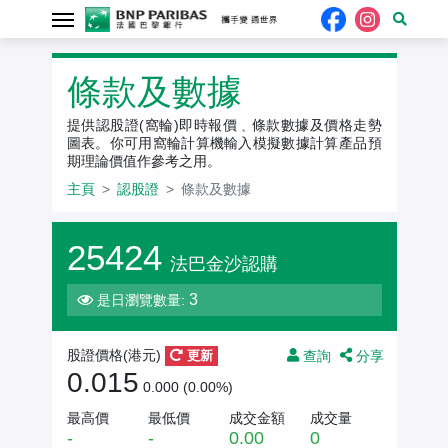
認股證
條款及數據
提供認股證(窩輪)即時報價﹑條款數據及價格走勢
圖表。你可用窩輪計算機輸入模擬數據計算產品預
期理論價值作參考之用。
主頁
認股證
條款及數據
25424
法巴金沙認購
3
是日瀏覽數量:
查詢
分享
股證價格(
港元
)
更新
0.015
0.000 (0.00%)
最高價
最低價
成交金額
成交量
-
-
0.00
0