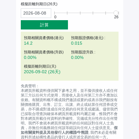
模擬距離到期日(
26
天)
0
26
計算
預期相關資產價格(
港元
)
預期股證價格(港元) :
14.2
0.015
預期相關資產價格(升跌)
預期股證升跌 :
0.00%
0.00%
模擬距離到期日(天)
2026-09-02
(26天)
免責聲明：
本網頁所載資料僅供閣下參考之用，並不擬供接收人或任何
第三方以任何方式使用，而接收人及任何第三方亦不應加以
依賴。有關資料概不構成我們邀請或要約或表示我們願按有
關價格購買、出售、訂立、出讓、終止或結算任何證券或交
易，亦不購成對達成任何交易的任何意見或建議。儘管我們
已採取合理查詢確保本網頁所載資料均屬正確，惟我們不會
對本網頁所載任何資料的準確性、完備或充分性作出任何聲
明。我們不會就本網頁所載資料的任何錯誤對任何人士負
責，亦無任何義務就任何該等錯誤向任何人士提供意見。
假
如有關資料提及其他發行人的權證∕牛熊證
, 我們未必是有關
資料所述結構性產品的發行人或所述交易的任何一方。