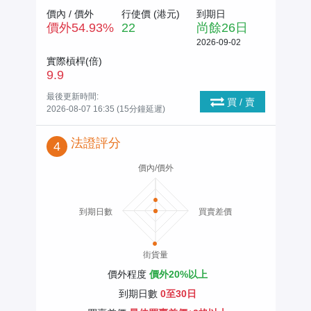
價內 / 價外
行使價 (
港元
)
到期日
價外
54.93
%
22
尚餘
26
日
2026-09-02
實際槓桿(倍)
9.9
最後更新時間:
買 / 賣
2026-08-07 16:35 (15分鐘延遲)
法證評分
4
價內/價外
到期日數
買賣差價
街貨量
價外程度
價外20%以上
到期日數
0至30日