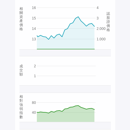
16
4
相
關
認
資
股
15
3
產
證
價
價
14
2.000
格
格
13
1.000
成
2
交
額
1
相
對
80
強
弱
40
指
數