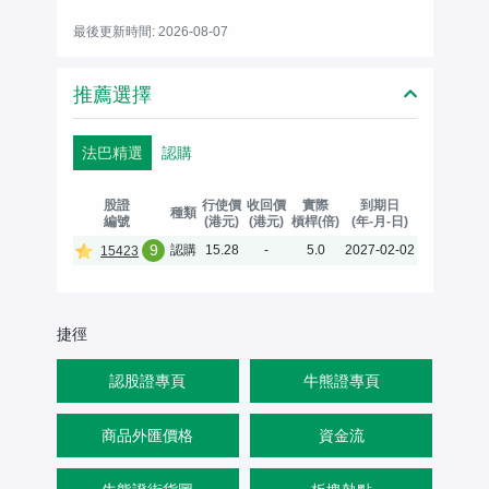
最後更新時間: 2026-08-07
推薦選擇
法巴精選
認購
股證
行使價
收回價
實際
到期日
種類
編號
(港元)
(港元)
槓桿(倍)
(年-月-日)
9
認購
15.28
-
5.0
2027-02-02
15423
捷徑
認股證專頁
牛熊證專頁
商品外匯價格
資金流