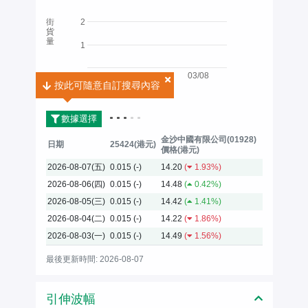
街
2
貨
量
1
03/08
按此可隨意自訂搜尋內容
按此可隨意自訂搜尋內容
2026
數據選擇
金沙中國有限公司(01928)
日期
25424(港元)
價格(港元)
2026-08-07(五)
0.015
(-)
14.20
(
1.93%)
2026-08-06(四)
0.015
(-)
14.48
(
0.42%)
2026-08-05(三)
0.015
(-)
14.42
(
1.41%)
2026-08-04(二)
0.015
(-)
14.22
(
1.86%)
2026-08-03(一)
0.015
(-)
14.49
(
1.56%)
最後更新時間: 2026-08-07
引伸波幅