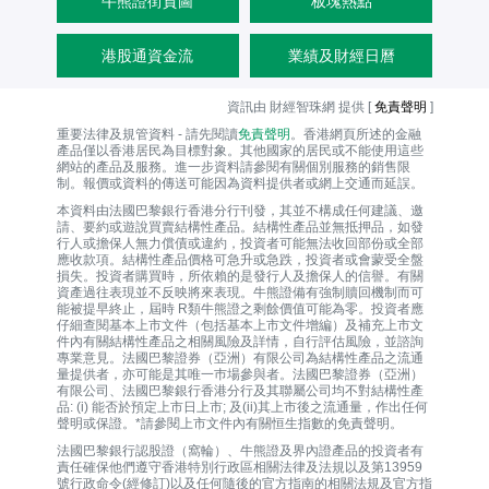
牛熊證街貨圖
板塊熱點
港股通資金流
業績及財經日曆
資訊由 財經智珠網 提供 [
免責聲明
]
重要法律及規管資料 - 請先閱讀
免責聲明
。香港網頁所述的金融
產品僅以香港居民為目標對象。其他國家的居民或不能使用這些
網站的產品及服務。進一步資料請參閱有關個別服務的銷售限
制。報價或資料的傳送可能因為資料提供者或網上交通而延誤。
本資料由法國巴黎銀行香港分行刊發，其並不構成任何建議、邀
請、要約或遊說買賣結構性產品。結構性產品並無抵押品，如發
行人或擔保人無力償債或違約，投資者可能無法收回部份或全部
應收款項。結構性產品價格可急升或急跌，投資者或會蒙受全盤
損失。投資者購買時，所依賴的是發行人及擔保人的信譽。有關
資產過往表現並不反映將來表現。牛熊證備有強制贖回機制而可
能被提早終止，屆時 R類牛熊證之剩餘價值可能為零。投資者應
仔細查閱基本上市文件（包括基本上市文件增編）及補充上市文
件內有關結構性產品之相關風險及詳情，自行評估風險，並諮詢
專業意見。法國巴黎證券（亞洲）有限公司為結構性產品之流通
量提供者，亦可能是其唯一巿場參與者。法國巴黎證券（亞洲）
有限公司、法國巴黎銀行香港分行及其聯屬公司均不對結構性產
品: (i) 能否於預定上市日上市; 及(ii)其上市後之流通量，作出任何
聲明或保證。*請參閱上市文件內有關恒生指數的免責聲明。
法國巴黎銀行認股證（窩輪）、牛熊證及界內證產品的投資者有
責任確保他們遵守香港特別行政區相關法律及法規以及第13959
號行政命令(經修訂)以及任何隨後的官方指南的相關法規及官方指