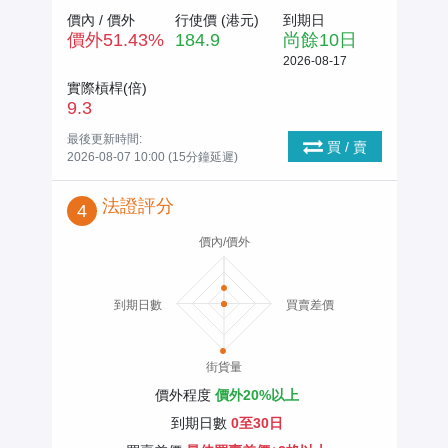
價內 / 價外
行使價 (
港元
)
到期日
價外
51.43
%
184.9
尚餘
10
日
2026-08-17
實際槓桿(倍)
9.3
最後更新時間:
買 / 賣
2026-08-07 10:00 (15分鐘延遲)
法證評分
4
價內/價外
到期日數
買賣差價
街貨量
價外程度
價外20%以上
到期日數
0至30日