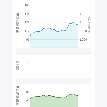
160
5
144
4
相
關
認
資
股
128
3
產
證
價
價
112
2.000
格
格
96
1.000
成
2
交
額
1
相
對
80
強
弱
40
指
數