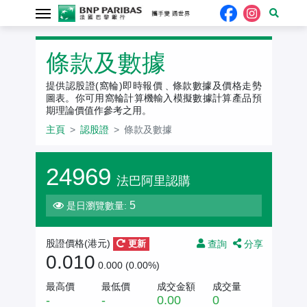
認股證
條款及數據
提供認股證(窩輪)即時報價﹑條款數據及價格走勢
圖表。你可用窩輪計算機輸入模擬數據計算產品預
期理論價值作參考之用。
主頁
認股證
條款及數據
24969
法巴阿里認購
5
是日瀏覽數量:
查詢
分享
股證價格(
港元
)
更新
0.010
0.000 (0.00%)
最高價
最低價
成交金額
成交量
-
-
0.00
0