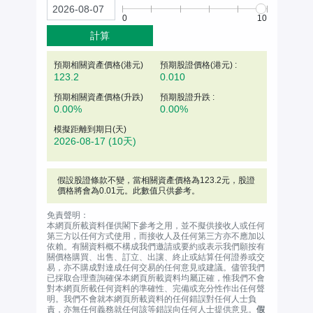
0
10
計算
預期相關資產價格(
港元
)
預期股證價格(港元) :
123.2
0.010
預期相關資產價格(升跌)
預期股證升跌 :
0.00%
0.00%
模擬距離到期日(天)
2026-08-17
(10天)
假設股證條款不變，當相關資產價格為
123.2
元
，股證
價格將會為0.01元。此數值只供參考。
免責聲明：
本網頁所載資料僅供閣下參考之用，並不擬供接收人或任何
第三方以任何方式使用，而接收人及任何第三方亦不應加以
依賴。有關資料概不構成我們邀請或要約或表示我們願按有
關價格購買、出售、訂立、出讓、終止或結算任何證券或交
易，亦不購成對達成任何交易的任何意見或建議。儘管我們
已採取合理查詢確保本網頁所載資料均屬正確，惟我們不會
對本網頁所載任何資料的準確性、完備或充分性作出任何聲
明。我們不會就本網頁所載資料的任何錯誤對任何人士負
責，亦無任何義務就任何該等錯誤向任何人士提供意見。
假