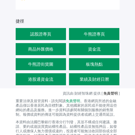
捷徑
認股證專頁
牛熊證專頁
商品外匯價格
資金流
牛熊證街貨圖
板塊熱點
港股通資金流
業績及財經日曆
資訊由 財經智珠網 提供 [
免責聲明
]
重要法律及規管資料 - 請先閱讀
免責聲明
。香港網頁所述的金融
產品僅以香港居民為目標對象。其他國家的居民或不能使用這些
網站的產品及服務。進一步資料請參閱有關個別服務的銷售限
制。報價或資料的傳送可能因為資料提供者或網上交通而延誤。
本資料由法國巴黎銀行香港分行刊發，其並不構成任何建議、邀
請、要約或遊說買賣結構性產品。結構性產品並無抵押品，如發
行人或擔保人無力償債或違約，投資者可能無法收回部份或全部