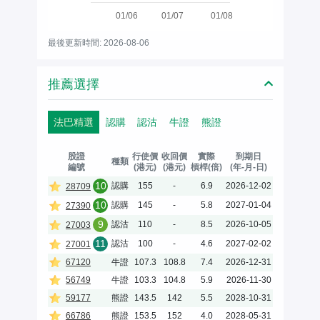
01/06
01/07
01/08
最後更新時間: 2026-08-06
推薦選擇
法巴精選
認購
認沽
牛證
熊證
股證
行使價
收回價
實際
到期日
種類
編號
(港元)
(港元)
槓桿(倍)
(年-月-日)
10
認購
155
-
6.9
2026-12-02
28709
10
認購
145
-
5.8
2027-01-04
27390
9
認沽
110
-
8.5
2026-10-05
27003
11
認沽
100
-
4.6
2027-02-02
27001
67120
牛證
107.3
108.8
7.4
2026-12-31
56749
牛證
103.3
104.8
5.9
2026-11-30
59177
熊證
143.5
142
5.5
2028-10-31
66786
熊證
153.5
152
4.0
2028-05-31