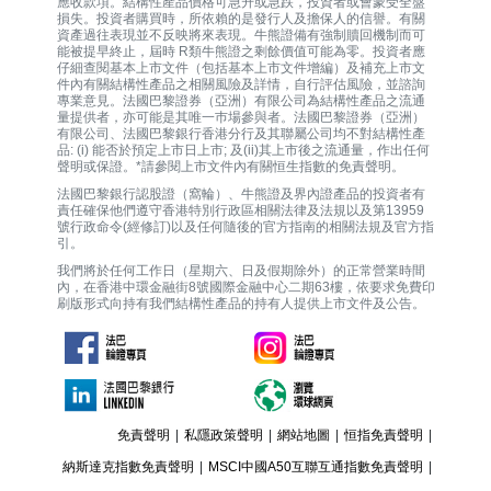
應收款項。結構性產品價格可急升或急跌，投資者或會蒙受全盤
損失。投資者購買時，所依賴的是發行人及擔保人的信譽。有關
資產過往表現並不反映將來表現。牛熊證備有強制贖回機制而可
能被提早終止，屆時 R類牛熊證之剩餘價值可能為零。投資者應
仔細查閱基本上市文件（包括基本上市文件增編）及補充上市文
件內有關結構性產品之相關風險及詳情，自行評估風險，並諮詢
專業意見。法國巴黎證券（亞洲）有限公司為結構性產品之流通
量提供者，亦可能是其唯一巿場參與者。法國巴黎證券（亞洲）
有限公司、法國巴黎銀行香港分行及其聯屬公司均不對結構性產
品: (i) 能否於預定上市日上市; 及(ii)其上市後之流通量，作出任何
聲明或保證。*請參閱上市文件內有關恒生指數的免責聲明。
法國巴黎銀行認股證（窩輪）、牛熊證及界內證產品的投資者有
責任確保他們遵守香港特別行政區相關法律及法規以及第13959
號行政命令(經修訂)以及任何隨後的官方指南的相關法規及官方指
引。
我們將於任何工作日（星期六、日及假期除外）的正常營業時間
內，在香港中環金融街8號國際金融中心二期63樓，依要求免費印
刷版形式向持有我們結構性產品的持有人提供上市文件及公告。
免責聲明
|
私隱政策聲明
|
網站地圖
|
恒指免責聲明
|
納斯達克指數免責聲明
|
MSCI中國A50互聯互通指數免責聲明
|