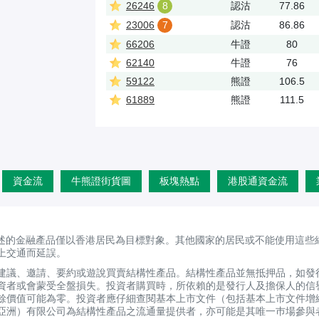
26246
8
認沽
77.86
23006
7
認沽
86.86
66206
牛證
80
62140
牛證
76
59122
熊證
106.5
61889
熊證
111.5
資金流
牛熊證街貨圖
板塊熱點
港股通資金流
述的金融產品僅以香港居民為目標對象。其他國家的居民或不能使用這些
上交通而延誤。
建議、邀請、要約或遊說買賣結構性產品。結構性產品並無抵押品，如發
資者或會蒙受全盤損失。投資者購買時，所依賴的是發行人及擔保人的信
剩餘價值可能為零。投資者應仔細查閱基本上市文件（包括基本上市文件增
亞洲）有限公司為結構性產品之流通量提供者，亦可能是其唯一巿場參與