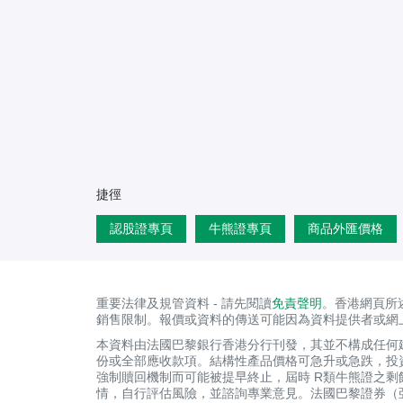
捷徑
認股證專頁
牛熊證專頁
商品外匯價格
重要法律及規管資料 - 請先閱讀
免責聲明
。香港網頁所
銷售限制。報價或資料的傳送可能因為資料提供者或網
本資料由法國巴黎銀行香港分行刊發，其並不構成任何
份或全部應收款項。結構性產品價格可急升或急跌，投
強制贖回機制而可能被提早終止，屆時 R類牛熊證之
情，自行評估風險，並諮詢專業意見。法國巴黎證券（