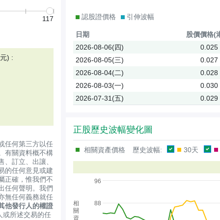
認股證價格
引伸波幅
117
日期
股價
價格(
2026-08-06(四)
0.025
) :
2026-08-05(三)
0.027
2026-08-04(二)
0.028
2026-08-03(一)
0.030
2026-07-31(五)
0.029
正股歷史波幅變化圖
或任何第三方以任
相關資產價格
歷史波幅:
30天
。有關資料概不構
售、訂立、出讓、
易的任何意見或建
屬正確，惟我們不
96
出任何聲明。我們
亦無任何義務就任
相
88
其他發行人的權證
關
人或所述交易的任
資