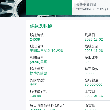
最後更新時間:
2026-08-07 12:05 
條款及數據
股證編號
到期日
24538
2026-12-02
股證名稱
最後交易日
美團法巴A12月CW26
2026-11-26
相關資產
換股比率
(3690)美團
50
股證種類
每手份數
標準認購證
5,000
認購/認沽
發行數量
認購
70,000,000
行使價 (港元)
上市日
138.88
2026-01-15
每日時間值損耗 (港元)
街貨量
-0.00061(-2.43%)
130,000