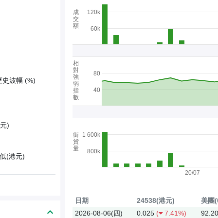
成
120k
交
額
60k
相
對
80
強
歷史波幅 (%)
弱
40
指
數
元)
街
1 600k
貨
量
800k
低(港元)
20/07
日期
24538(港元)
美團(
2026-08-06(四)
0.025
(
7.41%)
92.2