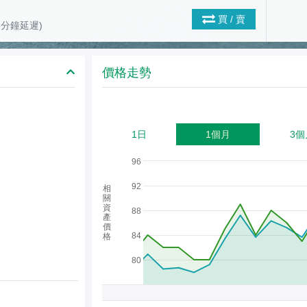
買 / 賣
(15分鐘延遲)
價格走勢
1日
1個月
3個
96
92
相
關
資
88
產
價
84
格
80