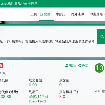
本結構性產品並無抵押品
主頁
認股證
牛熊證
海外連線
中港連線
圖表。你可用窩輪計算機輸入模擬數據計算產品預期理論價值作參考
查詢
分享
新
10
.00%)
最低價
成交金額
成交量
0.00
0
到期日
行使價 (
港元
)
到期日
實際槓桿(倍)
138.88
尚餘
117
日
8.0
2026-12-02