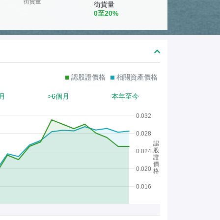
熊
街貨量
街貨量
0至20%
證
/
股
證
認股證價格
相關資產價格
月
>6個月
本年至今
0.032
0.028
認
股
0.024
證
價
0.020
格
0.016