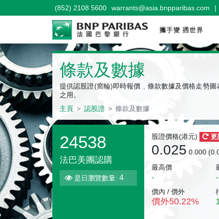
(852) 2108 5600
warrants@asia.bnpparibas.com
|
認股證
條款及數據
提供認股證(窩輪)即時報價﹑條款數據及價格走勢
之用。
主頁
認股證
條款及數據
24538
股證價格(
港元
)
更
0.025
0.000 (0
法巴美團認購
最高價
-
-
4
是日瀏覽數量:
價內 / 價外
價外
50.22
%