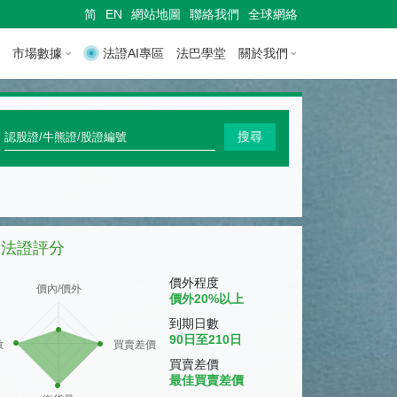
简
EN
網站地圖
聯絡我們
全球網絡
市場數據
法證AI專區
法巴學堂
關於我們
快
搜尋
速
搜
尋
法證評分
認
股
價外程度
價內/價外
價外20%以上
證
到期日數
/
90日至210日
數
買賣差價
牛
買賣差價
最佳買賣差價