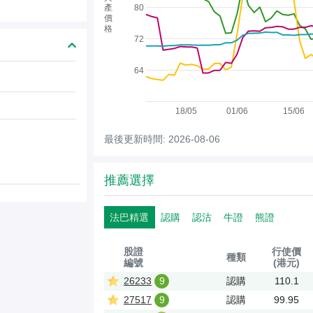
產
80
價
格
72
64
18/05
01/06
15/06
最後更新時間: 2026-08-06
推薦選擇
法巴精選
認購
認沽
牛證
熊證
股證
行使價
種類
編號
(港元)
26233
9
認購
110.1
27517
9
認購
99.95