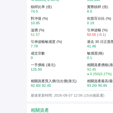
槓桿比率 (倍)
實際槓桿 (倍)
74.0
8.0
對沖值 (%)
街貨百分比 (%)
10.85
0.19
溢價 (%)
引伸波幅 (%)
51.57
50.55 (-0.1)
引伸波幅敏感度 (%)
過去 30 日正股
7.78
41.46
成交宗數
敏感度(格)
0
0.1
一手價格 (港元)
相關資產價格(港
125.00
92.45
0.250
(
0.27%
)
相關資產買入價/沽出價(港元)
相關資產最高/最
92.40/ 92.45
93.20/ 90.85
最後更新時間: 2026-08-07 12:05 (15分鐘延遲)
相關資產