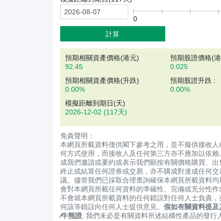
0
計算
預期相關資產價格(
港元
)
預期股證價格(港元
92.45
0.025
預期相關資產價格(升跌)
預期股證升跌 :
0.00%
0.00%
模擬距離到期日(天)
2026-12-02
(117天)
免責聲明：
本網頁所載資料僅供閣下參考之用，並不擬供接收人
何方式使用，而接收人及任何第三方亦不應加以依賴
成我們邀請或要約或表示我們願按有關價格購買、出
終止或結算任何證券或交易，亦不購成對達成任何交
議。儘管我們已採取合理查詢確保本網頁所載資料均
會對本網頁所載任何資料的準確性、完備或充分性作
不會就本網頁所載資料的任何錯誤對任何人士負責，
何該等錯誤向任何人士提供意見。
假如有關資料提及
∕牛熊證
, 我們未必是有關資料所述結構性產品的發行