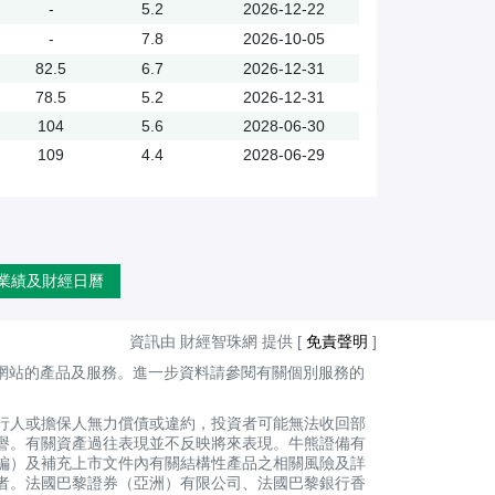
-
5.2
2026-12-22
-
7.8
2026-10-05
82.5
6.7
2026-12-31
78.5
5.2
2026-12-31
104
5.6
2028-06-30
109
4.4
2028-06-29
業績及財經日曆
資訊由 財經智珠網 提供 [
免責聲明
]
網站的產品及服務。進一步資料請參閱有關個別服務的
行人或擔保人無力償債或違約，投資者可能無法收回部
譽。有關資產過往表現並不反映將來表現。牛熊證備有
編）及補充上市文件內有關結構性產品之相關風險及詳
者。法國巴黎證券（亞洲）有限公司、法國巴黎銀行香