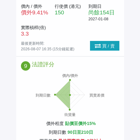
價內 / 價外
行使價 (
港元
)
到期日
價外
9.41
%
150
尚餘
154
日
2027-01-08
實際槓桿(倍)
3.3
最後更新時間:
買 / 賣
2026-08-07 16:35 (15分鐘延遲)
法證評分
9
價內/價外
到期日數
買賣差價
街貨量
價外程度
貼價至價外15%
到期日數
90日至210日