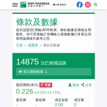
認股證
條款及數據
提供認股證(窩輪)即時報價﹑條款數據及價格走勢
圖表。你可用窩輪計算機輸入模擬數據計算產品預
期理論價值作參考之用。
主頁
認股證
條款及數據
14875
法巴紫國認購
1
是日瀏覽數量:
查詢
分享
股證價格(
港元
)
更新
0.226
0.029 (14.72%)
最高價
最低價
成交金額
成交量
-
-
0.00
0