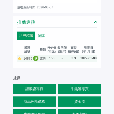
最後更新時間: 2026-08-07
推薦選擇
法巴精選
認購
股證
行使價
收回價
實際
到期日
種類
編號
(港元)
(港元)
槓桿(倍)
(年-月-日)
9
認購
150
-
3.3
2027-01-08
14875
捷徑
認股證專頁
牛熊證專頁
商品外匯價格
資金流