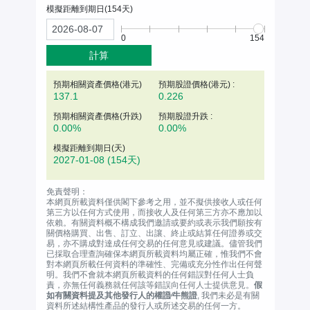
模擬距離到期日(
154
天)
0
154
計算
預期相關資產價格(
港元
)
預期股證價格(港元) :
137.1
0.226
預期相關資產價格(升跌)
預期股證升跌 :
0.00%
0.00%
模擬距離到期日(天)
2027-01-08
(154天)
免責聲明：
本網頁所載資料僅供閣下參考之用，並不擬供接收人或任何
第三方以任何方式使用，而接收人及任何第三方亦不應加以
依賴。有關資料概不構成我們邀請或要約或表示我們願按有
關價格購買、出售、訂立、出讓、終止或結算任何證券或交
易，亦不購成對達成任何交易的任何意見或建議。儘管我們
已採取合理查詢確保本網頁所載資料均屬正確，惟我們不會
對本網頁所載任何資料的準確性、完備或充分性作出任何聲
明。我們不會就本網頁所載資料的任何錯誤對任何人士負
責，亦無任何義務就任何該等錯誤向任何人士提供意見。
假
如有關資料提及其他發行人的權證∕牛熊證
, 我們未必是有關
資料所述結構性產品的發行人或所述交易的任何一方。