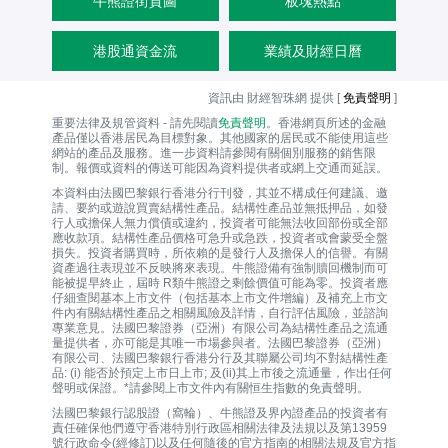
牛熊證街貨圖
板塊熱點
港股通資金流
業績及財經日曆
資訊由 財經智珠網 提供 [
免責聲明
]
重要法律及規管資料 - 請先閱讀
免責聲明
。香港網頁所述的金融
產品僅以香港居民為目標對象。其他國家的居民或不能使用這些
網站的產品及服務。進一步資料請參閱有關個別服務的銷售限
制。報價或資料的傳送可能因為資料提供者或網上交通而延誤。
本資料由法國巴黎銀行香港分行刊發，其並不構成任何建議、邀
請、要約或遊說買賣結構性產品。結構性產品並無抵押品，如發
行人或擔保人無力償債或違約，投資者可能無法收回部份或全部
應收款項。結構性產品價格可急升或急跌，投資者或會蒙受全盤
損失。投資者購買時，所依賴的是發行人及擔保人的信譽。有關
資產過往表現並不反映將來表現。牛熊證備有強制贖回機制而可
能被提早終止，屆時 R類牛熊證之剩餘價值可能為零。投資者應
仔細查閱基本上市文件（包括基本上市文件增編）及補充上市文
件內有關結構性產品之相關風險及詳情，自行評估風險，並諮詢
專業意見。法國巴黎證券（亞洲）有限公司為結構性產品之流通
量提供者，亦可能是其唯一巿場參與者。法國巴黎證券（亞洲）
有限公司、法國巴黎銀行香港分行及其聯屬公司均不對結構性產
品: (i) 能否於預定上市日上市; 及(ii)其上市後之流通量，作出任何
聲明或保證。*請參閱上市文件內有關恒生指數的免責聲明。
法國巴黎銀行認股證（窩輪）、牛熊證及界內證產品的投資者有
責任確保他們遵守香港特別行政區相關法律及法規以及第13959
號行政命令(經修訂)以及任何隨後的官方指南的相關法規及官方指