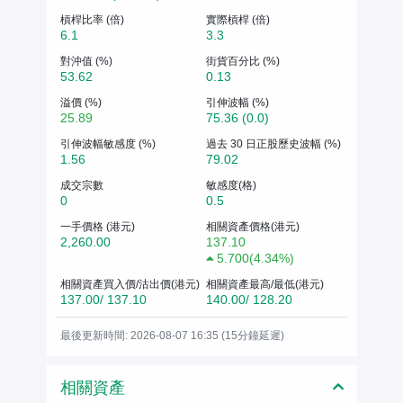
槓桿比率 (倍)
實際槓桿 (倍)
6.1
3.3
對沖值 (%)
街貨百分比 (%)
53.62
0.13
溢價 (%)
引伸波幅 (%)
25.89
75.36 (0.0)
引伸波幅敏感度 (%)
過去 30 日正股歷史波幅 (%)
1.56
79.02
成交宗數
敏感度(格)
0
0.5
一手價格 (港元)
相關資產價格(港元)
2,260.00
137.10
5.700
(
4.34%
)
相關資產買入價/沽出價(港元)
相關資產最高/最低(港元)
137.00/ 137.10
140.00/ 128.20
最後更新時間: 2026-08-07 16:35 (15分鐘延遲)
相關資產