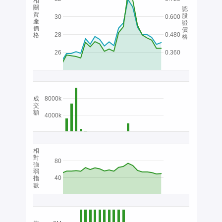
相
關
認
資
股
30
0.600
產
證
價
價
28
0.480
格
格
26
0.360
成
8000k
交
額
4000k
相
對
80
強
弱
40
指
數