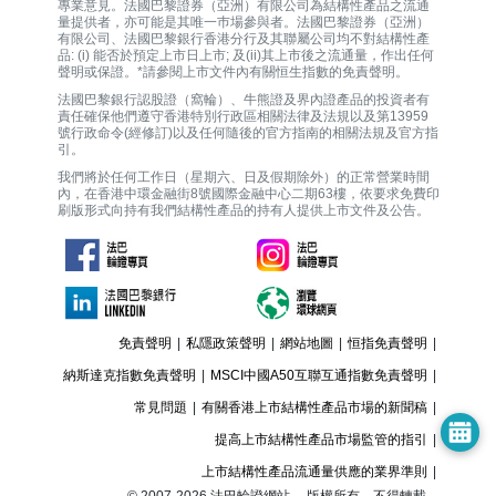
專業意見。法國巴黎證券（亞洲）有限公司為結構性產品之流通
量提供者，亦可能是其唯一巿場參與者。法國巴黎證券（亞洲）
有限公司、法國巴黎銀行香港分行及其聯屬公司均不對結構性產
品: (i) 能否於預定上市日上市; 及(ii)其上市後之流通量，作出任何
聲明或保證。*請參閱上市文件內有關恒生指數的免責聲明。
法國巴黎銀行認股證（窩輪）、牛熊證及界內證產品的投資者有
責任確保他們遵守香港特別行政區相關法律及法規以及第13959
號行政命令(經修訂)以及任何隨後的官方指南的相關法規及官方指
引。
我們將於任何工作日（星期六、日及假期除外）的正常營業時間
內，在香港中環金融街8號國際金融中心二期63樓，依要求免費印
刷版形式向持有我們結構性產品的持有人提供上市文件及公告。
免責聲明
|
私隱政策聲明
|
網站地圖
|
恒指免責聲明
|
納斯達克指數免責聲明
|
MSCI中國A50互聯互通指數免責聲明
|
常見問題
|
有關香港上市結構性產品市場的新聞稿
|
提高上市結構性產品市場監管的指引
|
上市結構性產品流通量供應的業界準則
|
© 2007-
2026
法巴輪證網站。 版權所有，不得轉載。