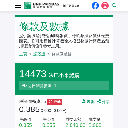
認股證
條款及數據
提供認股證(窩輪)即時報價﹑條款數據及價格走勢
圖表。你可用窩輪計算機輸入模擬數據計算產品預
期理論價值作參考之用。
主頁
認股證
條款及數據
14473
法巴小米認購
1
是日瀏覽數量:
查詢
分享
股證價格(
港元
)
更新
0.385
0.000 (0.00%)
最高價
最低價
成交金額
成交量
0.355
0.355
2,840.00
8,000