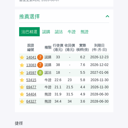
推薦選擇
法巴精選
認購
認沽
牛證
熊證
股證
行使價
收回價
實際
到期日
種類
編號
(港元)
(港元)
槓桿(倍)
(年-月-日)
7
認購
33
-
6.2
2026-12-23
14041
7
認購
38
-
7.6
2026-12-02
13083
8
認沽
18
-
5.5
2027-01-06
14597
53415
牛證
22.6
23
5.8
2026-11-30
69477
牛證
21.1
21.5
4.4
2026-11-30
54404
熊證
31.9
31.5
4.9
2028-06-30
64327
熊證
34.4
34
3.6
2028-06-30
捷徑