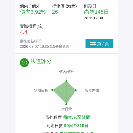
價內 / 價外
行使價 (
港元
)
到期日
價內
3.92
%
26
尚餘
145
日
2026-12-30
實際槓桿(倍)
4.4
最後更新時間:
買 / 賣
2026-08-07 16:35 (15分鐘延遲)
法證評分
10
價內/價外
到期日數
買賣差價
街貨量
價外程度
價內5%至貼價
到期日數
90日至210日