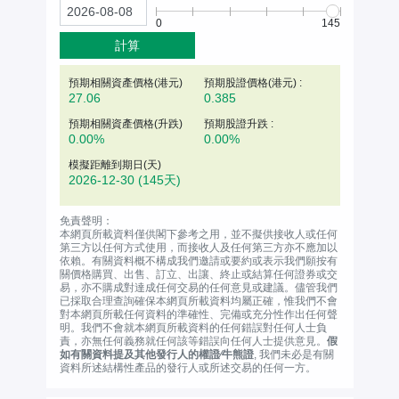
0
145
計算
預期相關資產價格(
港元
)
預期股證價格(港元) :
27.06
0.385
預期相關資產價格(升跌)
預期股證升跌 :
0.00%
0.00%
模擬距離到期日(天)
2026-12-30
(145天)
免責聲明：
本網頁所載資料僅供閣下參考之用，並不擬供接收人或任何
第三方以任何方式使用，而接收人及任何第三方亦不應加以
依賴。有關資料概不構成我們邀請或要約或表示我們願按有
關價格購買、出售、訂立、出讓、終止或結算任何證券或交
易，亦不購成對達成任何交易的任何意見或建議。儘管我們
已採取合理查詢確保本網頁所載資料均屬正確，惟我們不會
對本網頁所載任何資料的準確性、完備或充分性作出任何聲
明。我們不會就本網頁所載資料的任何錯誤對任何人士負
責，亦無任何義務就任何該等錯誤向任何人士提供意見。
假
如有關資料提及其他發行人的權證∕牛熊證
, 我們未必是有關
資料所述結構性產品的發行人或所述交易的任何一方。