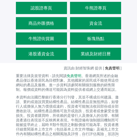
認股證專頁
牛熊證專頁
商品外匯價格
資金流
牛熊證街貨圖
板塊熱點
港股通資金流
業績及財經日曆
資訊由 財經智珠網 提供 [
免責聲明
]
重要法律及規管資料 - 請先閱讀
免責聲明
。香港網頁所述的金融
產品僅以香港居民為目標對象。其他國家的居民或不能使用這些
網站的產品及服務。進一步資料請參閱有關個別服務的銷售限
制。報價或資料的傳送可能因為資料提供者或網上交通而延誤。
本資料由法國巴黎銀行香港分行刊發，其並不構成任何建議、邀
請、要約或遊說買賣結構性產品。結構性產品並無抵押品，如發
行人或擔保人無力償債或違約，投資者可能無法收回部份或全部
應收款項。結構性產品價格可急升或急跌，投資者或會蒙受全盤
損失。投資者購買時，所依賴的是發行人及擔保人的信譽。有關
資產過往表現並不反映將來表現。牛熊證備有強制贖回機制而可
能被提早終止，屆時 R類牛熊證之剩餘價值可能為零。投資者應
仔細查閱基本上市文件（包括基本上市文件增編）及補充上市文
件內有關結構性產品之相關風險及詳情，自行評估風險，並諮詢