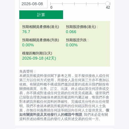
0
42
計算
預期相關資產價格(
港元
)
預期股證價格(港元) :
76.7
0.066
預期相關資產價格(升跌)
預期股證升跌 :
0.00%
0.00%
模擬距離到期日(天)
2026-09-18
(42天)
免責聲明：
本網頁所載資料僅供閣下參考之用，並不擬供接收人或任何
第三方以任何方式使用，而接收人及任何第三方亦不應加以
依賴。有關資料概不構成我們邀請或要約或表示我們願按有
關價格購買、出售、訂立、出讓、終止或結算任何證券或交
易，亦不購成對達成任何交易的任何意見或建議。儘管我們
已採取合理查詢確保本網頁所載資料均屬正確，惟我們不會
對本網頁所載任何資料的準確性、完備或充分性作出任何聲
明。我們不會就本網頁所載資料的任何錯誤對任何人士負
責，亦無任何義務就任何該等錯誤向任何人士提供意見。
假
如有關資料提及其他發行人的權證∕牛熊證
, 我們未必是有關
資料所述結構性產品的發行人或所述交易的任何一方。