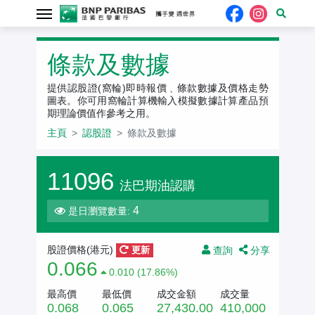
認股證
條款及數據
提供認股證(窩輪)即時報價﹑條款數據及價格走勢
圖表。你可用窩輪計算機輸入模擬數據計算產品預
期理論價值作參考之用。
主頁
認股證
條款及數據
11096
法巴期油認購
4
是日瀏覽數量:
查詢
分享
股證價格(
港元
)
更新
0.066
0.010 (17.86%)
最高價
最低價
成交金額
成交量
0.068
0.065
27,430.00
410,000