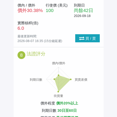
價內 / 價外
行使價 (
美元
)
到期日
價外
30.38
%
100
尚餘
42
日
2026-09-18
實際槓桿(倍)
6.0
最後更新時間:
買 / 賣
2026-08-07 16:35 (15分鐘延遲)
法證評分
8
價內/價外
到期日數
買賣差價
街貨量
價外程度
價外20%以上
到期日數
30日至60日