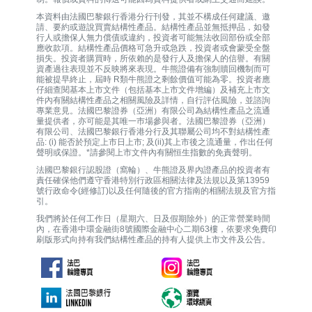
本資料由法國巴黎銀行香港分行刊發，其並不構成任何建議、邀
請、要約或遊說買賣結構性產品。結構性產品並無抵押品，如發
行人或擔保人無力償債或違約，投資者可能無法收回部份或全部
應收款項。結構性產品價格可急升或急跌，投資者或會蒙受全盤
損失。投資者購買時，所依賴的是發行人及擔保人的信譽。有關
資產過往表現並不反映將來表現。牛熊證備有強制贖回機制而可
能被提早終止，屆時 R類牛熊證之剩餘價值可能為零。投資者應
仔細查閱基本上市文件（包括基本上市文件增編）及補充上市文
件內有關結構性產品之相關風險及詳情，自行評估風險，並諮詢
專業意見。法國巴黎證券（亞洲）有限公司為結構性產品之流通
量提供者，亦可能是其唯一巿場參與者。法國巴黎證券（亞洲）
有限公司、法國巴黎銀行香港分行及其聯屬公司均不對結構性產
品: (i) 能否於預定上市日上市; 及(ii)其上市後之流通量，作出任何
聲明或保證。*請參閱上市文件內有關恒生指數的免責聲明。
法國巴黎銀行認股證（窩輪）、牛熊證及界內證產品的投資者有
責任確保他們遵守香港特別行政區相關法律及法規以及第13959
號行政命令(經修訂)以及任何隨後的官方指南的相關法規及官方指
引。
我們將於任何工作日（星期六、日及假期除外）的正常營業時間
內，在香港中環金融街8號國際金融中心二期63樓，依要求免費印
刷版形式向持有我們結構性產品的持有人提供上市文件及公告。