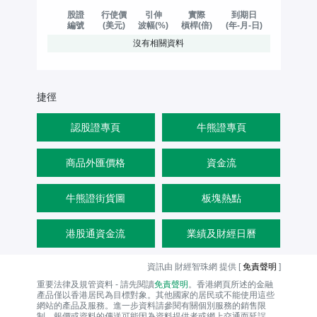
股證
行使價
引伸
實際
到期日
編號
(美元)
波幅(%)
槓桿(倍)
(年-月-日)
沒有相關資料
捷徑
認股證專頁
牛熊證專頁
商品外匯價格
資金流
牛熊證街貨圖
板塊熱點
港股通資金流
業績及財經日曆
資訊由 財經智珠網 提供 [
免責聲明
]
重要法律及規管資料 - 請先閱讀
免責聲明
。香港網頁所述的金融
產品僅以香港居民為目標對象。其他國家的居民或不能使用這些
網站的產品及服務。進一步資料請參閱有關個別服務的銷售限
制。報價或資料的傳送可能因為資料提供者或網上交通而延誤。