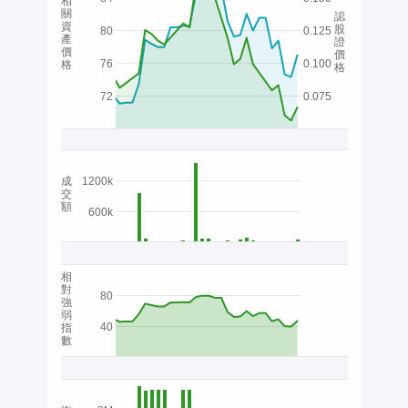
相
關
認
資
股
80
0.125
產
證
價
價
76
0.100
格
格
72
0.075
成
1200k
交
額
600k
相
對
80
強
弱
40
指
數