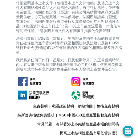
仔細查閱基本上市文件（包括基本上市文件增編）及補充上市文
件內有關結構性產品之相關風險及詳情，自行評估風險，並諮詢
專業意見。法國巴黎證券（亞洲）有限公司為結構性產品之流通
量提供者，亦可能是其唯一巿場參與者。法國巴黎證券（亞洲）
有限公司、法國巴黎銀行香港分行及其聯屬公司均不對結構性產
品: (i) 能否於預定上市日上市; 及(ii)其上市後之流通量，作出任何
聲明或保證。*請參閱上市文件內有關恒生指數的免責聲明。
法國巴黎銀行認股證（窩輪）、牛熊證及界內證產品的投資者有
責任確保他們遵守香港特別行政區相關法律及法規以及第13959
號行政命令(經修訂)以及任何隨後的官方指南的相關法規及官方指
引。
我們將於任何工作日（星期六、日及假期除外）的正常營業時間
內，在香港中環金融街8號國際金融中心二期63樓，依要求免費印
刷版形式向持有我們結構性產品的持有人提供上市文件及公告。
免責聲明
|
私隱政策聲明
|
網站地圖
|
恒指免責聲明
|
納斯達克指數免責聲明
|
MSCI中國A50互聯互通指數免責聲明
|
常見問題
|
有關香港上市結構性產品市場的新聞稿
|
提高上市結構性產品市場監管的指引
|