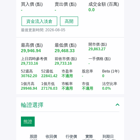
買入價 (點)
賣出價 (點)
成交金額 (百萬)
-
-
0.0
資金流入淡倉
高開
最後更新時間:
2026-08-05
開市價 (點)
最高價 (點)
最低價 (點)
29,863.27
29,946.94
29,468.33
上日四時參考價
前收市價 (點)
一手價格 (點)
29,733.16
29,733.16
-
52週高
52週低
市盈率
股息率
Beta (1年)
30762.20
22841.42
不適用
-
0
1個月高
1個月低
市帳率
市值
沽空比率
29946.94
27176.03
不適用
不適用
0.0%
輪證選擇
熊證
股證
收回價
行使價
實際
到期日