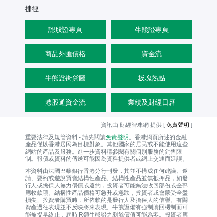
捷徑
認股證專頁
牛熊證專頁
商品外匯價格
資金流
牛熊證街貨圖
板塊熱點
港股通資金流
業績及財經日曆
資訊由 財經智珠網 提供 [
免責聲明
]
重要法律及規管資料 - 請先閱讀
免責聲明
。香港網頁所述的金融
產品僅以香港居民為目標對象。其他國家的居民或不能使用這些
網站的產品及服務。進一步資料請參閱有關個別服務的銷售限
制。報價或資料的傳送可能因為資料提供者或網上交通而延誤。
本資料由法國巴黎銀行香港分行刊發，其並不構成任何建議、邀
請、要約或遊說買賣結構性產品。結構性產品並無抵押品，如發
行人或擔保人無力償債或違約，投資者可能無法收回部份或全部
應收款項。結構性產品價格可急升或急跌，投資者或會蒙受全盤
損失。投資者購買時，所依賴的是發行人及擔保人的信譽。有關
資產過往表現並不反映將來表現。牛熊證備有強制贖回機制而可
能被提早終止，屆時 R類牛熊證之剩餘價值可能為零。投資者應