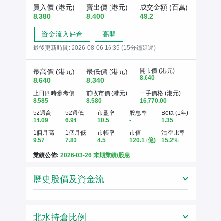
買入價 (港元)
賣出價 (港元)
成交金額 (百萬)
8.380
8.400
49.2
資金流入好倉
高開
最後更新時間:
2026-08-06 16:35 (15分鐘延遲)
開市價 (港元)
最高價 (港元)
最低價 (港元)
8.640
8.640
8.340
上日四時參考價
前收市價 (港元)
一手價格 (港元)
8.585
8.580
16,770.00
52週高
52週低
市盈率
股息率
Beta (1年)
14.09
6.94
10.5
-
1.35
1個月高
1個月低
市帳率
市值
沽空比率
9.57
7.80
4.5
120.1
(億)
15.2%
業績公佈:
2026-03-26 末期業績/股息
歷史股價及資金流
北水持倉比例