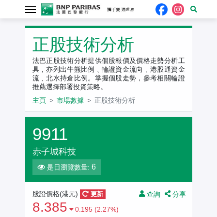
正股技術分析
法巴正股技術分析提供個股報價及價格走勢分析工
具，亦列出牛熊比例﹑輪證資金流向﹑港股通資金
流﹑北水持倉比例。掌握個股走勢，參考相關輪證
推薦選擇部署投資策略。
主頁
市場數據
正股技術分析
9911
赤子城科技
6
是日瀏覽數量:
查詢
分享
股證價格(港元)
更新
8.385
0.195 (2.27%)