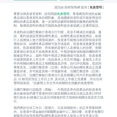
資訊由 財經智珠網 提供 [
免責聲明
]
重要法律及規管資料 - 請先閱讀
免責聲明
。香港網頁所述的金融
產品僅以香港居民為目標對象。其他國家的居民或不能使用這些
網站的產品及服務。進一步資料請參閱有關個別服務的銷售限
制。報價或資料的傳送可能因為資料提供者或網上交通而延誤。
本資料由法國巴黎銀行香港分行刊發，其並不構成任何建議、邀
請、要約或遊說買賣結構性產品。結構性產品並無抵押品，如發
行人或擔保人無力償債或違約，投資者可能無法收回部份或全部
應收款項。結構性產品價格可急升或急跌，投資者或會蒙受全盤
損失。投資者購買時，所依賴的是發行人及擔保人的信譽。有關
資產過往表現並不反映將來表現。牛熊證備有強制贖回機制而可
能被提早終止，屆時 R類牛熊證之剩餘價值可能為零。投資者應
仔細查閱基本上市文件（包括基本上市文件增編）及補充上市文
件內有關結構性產品之相關風險及詳情，自行評估風險，並諮詢
專業意見。法國巴黎證券（亞洲）有限公司為結構性產品之流通
量提供者，亦可能是其唯一巿場參與者。法國巴黎證券（亞洲）
有限公司、法國巴黎銀行香港分行及其聯屬公司均不對結構性產
品: (i) 能否於預定上市日上市; 及(ii)其上市後之流通量，作出任何
聲明或保證。*請參閱上市文件內有關恒生指數的免責聲明。
法國巴黎銀行認股證（窩輪）、牛熊證及界內證產品的投資者有
責任確保他們遵守香港特別行政區相關法律及法規以及第13959
號行政命令(經修訂)以及任何隨後的官方指南的相關法規及官方指
引。
我們將於任何工作日（星期六、日及假期除外）的正常營業時間
內，在香港中環金融街8號國際金融中心二期63樓，依要求免費印
刷版形式向持有我們結構性產品的持有人提供上市文件及公告。