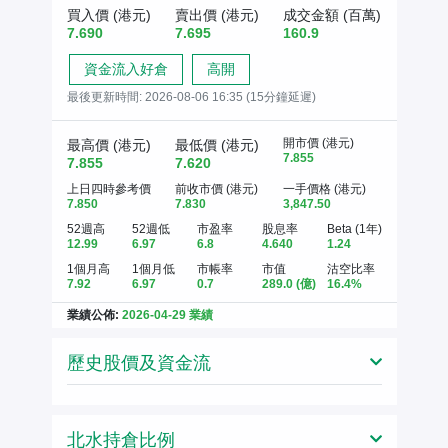
買入價 (港元)
賣出價 (港元)
成交金額 (百萬)
7.690
7.695
160.9
資金流入好倉
高開
最後更新時間:
2026-08-06 16:35 (15分鐘延遲)
開市價 (港元)
最高價 (港元)
最低價 (港元)
7.855
7.855
7.620
上日四時參考價
前收市價 (港元)
一手價格 (港元)
7.850
7.830
3,847.50
52週高
52週低
市盈率
股息率
Beta (1年)
12.99
6.97
6.8
4.640
1.24
1個月高
1個月低
市帳率
市值
沽空比率
7.92
6.97
0.7
289.0
(億)
16.4%
業績公佈:
2026-04-29 業績
歷史股價及資金流
北水持倉比例