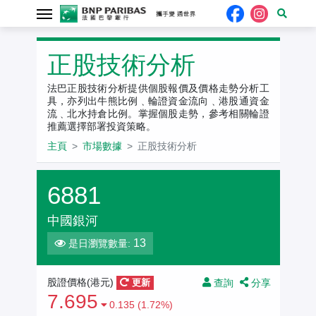
正股技術分析
法巴正股技術分析提供個股報價及價格走勢分析工
具，亦列出牛熊比例﹑輪證資金流向﹑港股通資金
流﹑北水持倉比例。掌握個股走勢，參考相關輪證
推薦選擇部署投資策略。
主頁
市場數據
正股技術分析
6881
中國銀河
13
是日瀏覽數量:
查詢
分享
股證價格(港元)
更新
7.695
0.135 (1.72%)