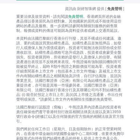
資訊由 財經智珠網 提供 [
免責聲明
]
重要法律及規管資料 - 請先閱讀
免責聲明
。香港網頁所述的金融
產品僅以香港居民為目標對象。其他國家的居民或不能使用這些
網站的產品及服務。進一步資料請參閱有關個別服務的銷售限
制。報價或資料的傳送可能因為資料提供者或網上交通而延誤。
本資料由法國巴黎銀行香港分行刊發，其並不構成任何建議、邀
請、要約或遊說買賣結構性產品。結構性產品並無抵押品，如發
行人或擔保人無力償債或違約，投資者可能無法收回部份或全部
應收款項。結構性產品價格可急升或急跌，投資者或會蒙受全盤
損失。投資者購買時，所依賴的是發行人及擔保人的信譽。有關
資產過往表現並不反映將來表現。牛熊證備有強制贖回機制而可
能被提早終止，屆時 R類牛熊證之剩餘價值可能為零。投資者應
仔細查閱基本上市文件（包括基本上市文件增編）及補充上市文
件內有關結構性產品之相關風險及詳情，自行評估風險，並諮詢
專業意見。法國巴黎證券（亞洲）有限公司為結構性產品之流通
量提供者，亦可能是其唯一巿場參與者。法國巴黎證券（亞洲）
有限公司、法國巴黎銀行香港分行及其聯屬公司均不對結構性產
品: (i) 能否於預定上市日上市; 及(ii)其上市後之流通量，作出任何
聲明或保證。*請參閱上市文件內有關恒生指數的免責聲明。
法國巴黎銀行認股證（窩輪）、牛熊證及界內證產品的投資者有
責任確保他們遵守香港特別行政區相關法律及法規以及第13959
號行政命令(經修訂)以及任何隨後的官方指南的相關法規及官方指
引。
我們將於任何工作日（星期六、日及假期除外）的正常營業時間
內，在香港中環金融街8號國際金融中心二期63樓，依要求免費印
刷版形式向持有我們結構性產品的持有人提供上市文件及公告。